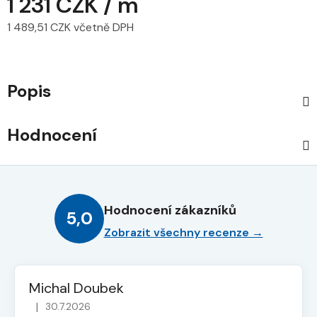
1 231 CZK
/ m
1 489,51 CZK včetně DPH
Měrná cena:
Popis
Hodnocení
Hodnocení zákazníků
5,0
Zobrazit všechny recenze →
Michal Doubek
|
30.7.2026
Hodnocení obchodu je 5 z 5 hvězdiček.