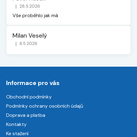
|
28.5.2026
Hodnocení obchodu je 5 z 5 hvězdiček.
Vše proběhlo jak má
Milan Veselý
|
6.5.2026
Hodnocení obchodu je 5 z 5 hvězdiček.
Z
á
Informace pro vás
p
a
Obchodní podmínky
t
Podmínky ochrany osobních údajů
í
Doprava a platba
Kontakty
Ke stažení