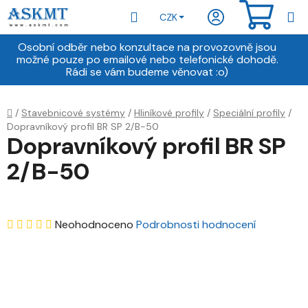
Přejít
Hledat
NÁKU
CZK
na
obsah
KOŠÍ
Osobní odběr nebo konzultace na provozovně jsou
možné pouze po emailové nebo telefonické dohodě.
Rádi se vám budeme věnovat :o)
Domů
/
Stavebnicové systémy
/
Hliníkové profily
/
Speciální profily
/
Dopravníkový profil BR SP 2/B-50
Dopravníkový profil BR SP
2/B-50
Průměrné
Neohodnoceno
Podrobnosti hodnocení
hodnocení
produktu
je
0,0