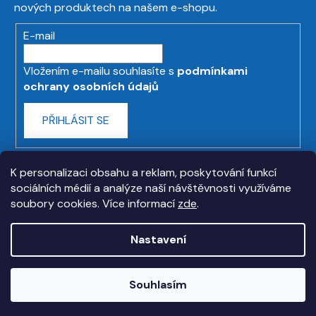
nových produktech na našem e-shopu.
E-mail
Vložením e-mailu souhlasíte s
podmínkami
ochrany osobních údajů
PŘIHLÁSIT SE
K personalizaci obsahu a reklam, poskytování funkcí
sociálních médií a analýze naší návštěvnosti využíváme
soubory cookies. Více informací
zde
.
Nastavení
Vytvořil Shoptet
Souhlasím
Copyright 2026
askmt.com
. Všechna práva
vyhrazena.
Upravit nastavení cookies