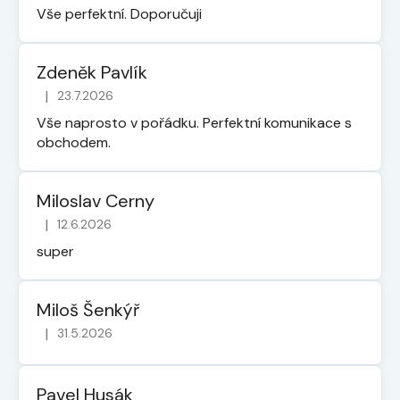
Vše perfektní. Doporučuji
Zdeněk Pavlík
|
23.7.2026
Hodnocení obchodu je 5 z 5 hvězdiček.
Vše naprosto v pořádku. Perfektní komunikace s
obchodem.
Miloslav Cerny
|
12.6.2026
Hodnocení obchodu je 5 z 5 hvězdiček.
super
Miloš Šenkýř
|
31.5.2026
Hodnocení obchodu je 5 z 5 hvězdiček.
Pavel Husák