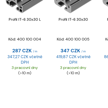
i
s
p
r
Profil IT-6 30x30 L
Profil IT-6 30x30
o
d
u
Kód:
400 100 004
Kód:
400 100 005
K
k
287 CZK
347 CZK
t
/ m
/ m
ů
347,27 CZK včetně
419,87 CZK včetně
8
DPH
DPH
3 pracovní dny
3 pracovní dny
(>10 m)
(>10 m)