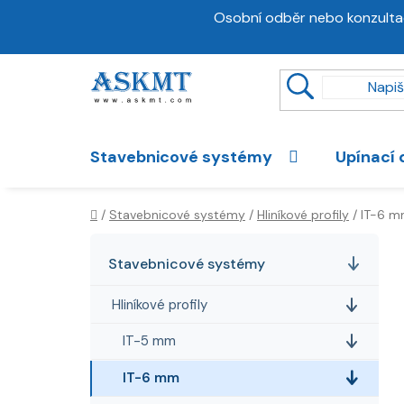
Přejít
Osobní odběr nebo konzulta
na
obsah
Stavebnicové systémy
Upínací 
Domů
/
Stavebnicové systémy
/
Hliníkové profily
/
IT-6 
P
K
Přeskočit
a
kategorie
o
Stavebnicové systémy
t
s
e
Hliníkové profily
t
g
r
o
IT-5 mm
a
r
IT-6 mm
i
n
e