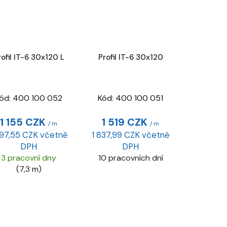
rofil IT-6 30x120 L
Profil IT-6 30x120
ód:
400 100 052
Kód:
400 100 051
1 155 CZK
1 519 CZK
/ m
/ m
397,55 CZK včetně
1 837,99 CZK včetně
DPH
DPH
3 pracovní dny
10 pracovních dní
(7,3 m)