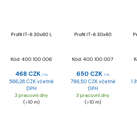
Profil IT-6 30x60 L
Profil IT-6 30x60
P
Kód:
400 100 006
Kód:
400 100 007
K
468 CZK
650 CZK
/ m
/ m
566,28 CZK včetně
786,50 CZK včetně
1 
DPH
DPH
3 pracovní dny
3 pracovní dny
(>10 m)
(>10 m)