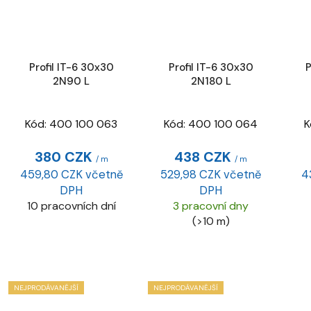
Profil IT-6 30x30
Profil IT-6 30x30
P
2N90 L
2N180 L
Kód:
400 100 063
Kód:
400 100 064
K
380 CZK
438 CZK
/ m
/ m
459,80 CZK včetně
529,98 CZK včetně
4
DPH
DPH
10 pracovních dní
3 pracovní dny
(>10 m)
NEJPRODÁVANĚJŠÍ
NEJPRODÁVANĚJŠÍ