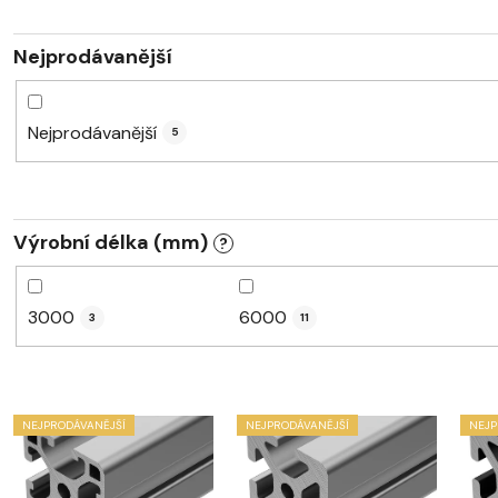
Nejprodávanější
Nejprodávanější
5
Výrobní délka (mm)
?
3000
6000
3
11
V
NEJPRODÁVANĚJŠÍ
NEJPRODÁVANĚJŠÍ
NEJP
ý
p