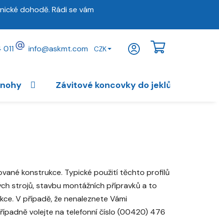
nické dohodě. Rádi se vám
 011
info
@
askmt.com
CZK
NÁKUPNÍ
KOŠÍK
 nohy
Závitové koncovky do jeklů
Vybav
vané konstrukce. Typické použití těchto profilů
ých strojů, stavbu montážních přípravků a to
ukce. V případě, že nenaleznete Vámi
ípadně volejte na telefonní číslo (00420) 476