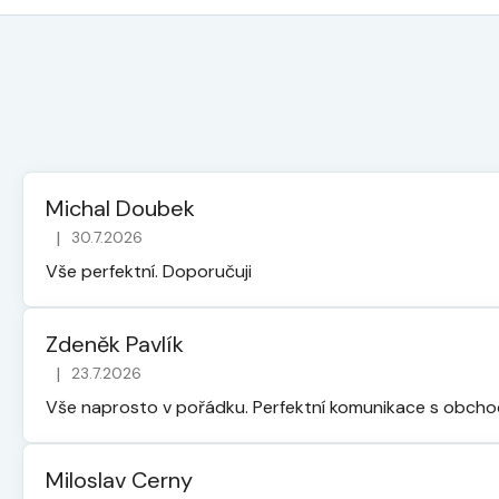
Michal Doubek
|
30.7.2026
Hodnocení obchodu je 5 z 5 hvězdiček.
Vše perfektní. Doporučuji
Zdeněk Pavlík
|
23.7.2026
Hodnocení obchodu je 5 z 5 hvězdiček.
Vše naprosto v pořádku. Perfektní komunikace s obch
Miloslav Cerny