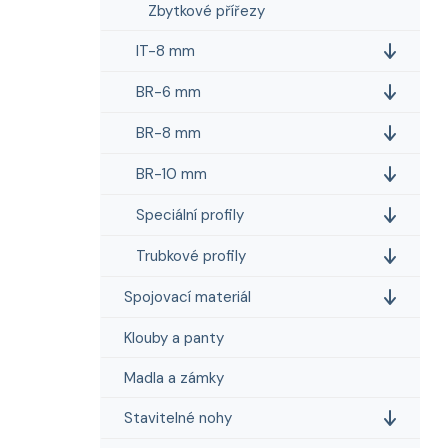
n
Zbytkové přířezy
í
p
IT-8 mm
a
BR-6 mm
n
e
BR-8 mm
l
BR-10 mm
Speciální profily
Trubkové profily
Spojovací materiál
Klouby a panty
Madla a zámky
Stavitelné nohy