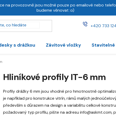
ce na provozovně jsou možné pouze po emailové nebo telefo
budeme věnovat :o)
+420 733 124
desky s drážkou
Závitové vložky
Stavitelné
mm
Hliníkové profily IT-6 mm
Profily drážky 6 mm jsou vhodné pro hmotnostně optimalizo
je například pro konstrukce vitrín, rámů malých jednoúčelov
především s důrazem na design a variabilitu celkové konstr
požadovaný typ profilu, pište na adresu info@askmt.com, př