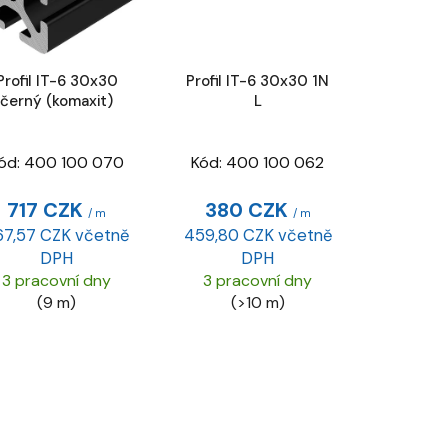
Profil IT-6 30x30
Profil IT-6 30x30 1N
černý (komaxit)
L
ód:
400 100 070
Kód:
400 100 062
717 CZK
380 CZK
/ m
/ m
67,57 CZK včetně
459,80 CZK včetně
DPH
DPH
3 pracovní dny
3 pracovní dny
(9 m)
(>10 m)