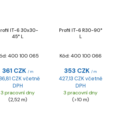
rofil IT-6 30x30-
Profil IT-6 R30-90°
45° L
L
ód:
400 100 065
Kód:
400 100 066
361 CZK
353 CZK
/ m
/ m
36,81 CZK včetně
427,13 CZK včetně
DPH
DPH
3 pracovní dny
3 pracovní dny
(2,52 m)
(>10 m)