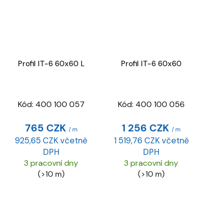
Profil IT-6 60x60 L
Profil IT-6 60x60
Kód:
400 100 057
Kód:
400 100 056
765 CZK
1 256 CZK
/ m
/ m
925,65 CZK včetně
1 519,76 CZK včetně
DPH
DPH
3 pracovní dny
3 pracovní dny
(>10 m)
(>10 m)
O