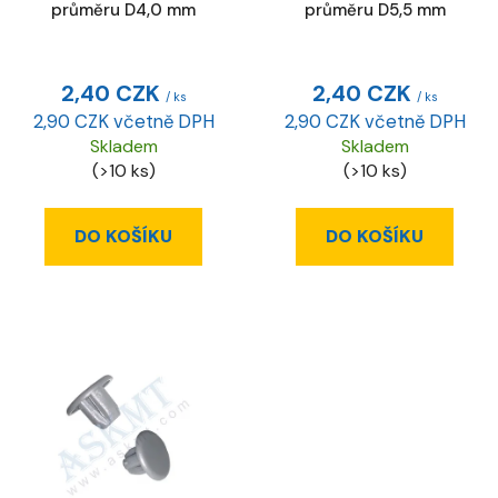
o
průměru D4,0 mm
průměru D5,5 mm
d
u
k
2,40 CZK
2,40 CZK
/ ks
/ ks
t
2,90 CZK včetně DPH
2,90 CZK včetně DPH
ů
Skladem
Skladem
(>10 ks)
(>10 ks)
DO KOŠÍKU
DO KOŠÍKU