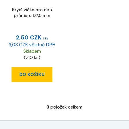
Krycí víčko pro díru
průměru D7,5 mm
2,50 CZK
/ ks
3,03 CZK včetně DPH
Skladem
(>10 ks)
DO KOŠÍKU
3
položek celkem
O
v
l
á