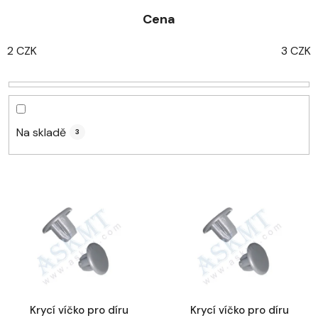
z
Cena
e
n
2
CZK
3
CZK
í
p
r
o
d
Na skladě
3
u
k
t
V
ů
ý
p
i
s
p
r
Krycí víčko pro díru
Krycí víčko pro díru