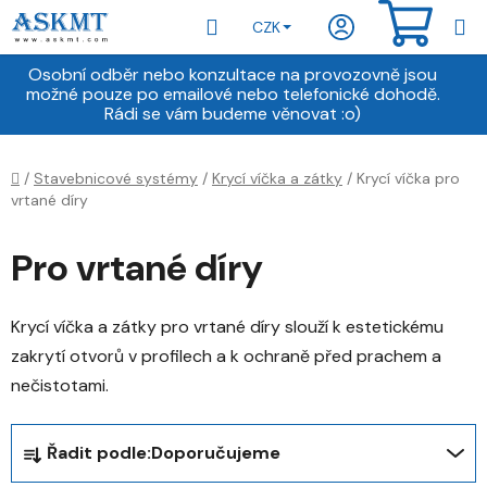
Přejít
Hledat
NÁKU
CZK
na
obsah
KOŠÍ
Osobní odběr nebo konzultace na provozovně jsou
možné pouze po emailové nebo telefonické dohodě.
Rádi se vám budeme věnovat :o)
Domů
/
Stavebnicové systémy
/
Krycí víčka a zátky
/
Krycí víčka pro
vrtané díry
Pro vrtané díry
Krycí víčka a zátky pro vrtané díry slouží k estetickému
zakrytí otvorů v profilech a k ochraně před prachem a
nečistotami.
Ř
Řadit podle:
Doporučujeme
a