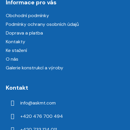
Informace pro vás
p
a
Obchodní podmínky
t
Podmínky ochrany osobních údajů
í
Doprava a platba
Kontakty
Ke stažení
O nás
Galerie konstrukcí a výroby
Kontakt
info
@
askmt.com
+420 476 700 494
+420 733 124 011