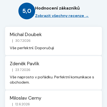
d
Hodnocení zákazníků
a
5,0
c
Zobrazit všechny recenze →
í
p
r
Michal Doubek
v
|
30.7.2026
k
Hodnocení obchodu je 5 z 5 hvězdiček.
y
Vše perfektní. Doporučuji
v
ý
p
Zdeněk Pavlík
i
|
23.7.2026
Hodnocení obchodu je 5 z 5 hvězdiček.
s
Vše naprosto v pořádku. Perfektní komunikace s
u
obchodem.
Miloslav Cerny
|
12.6.2026
Hodnocení obchodu je 5 z 5 hvězdiček.