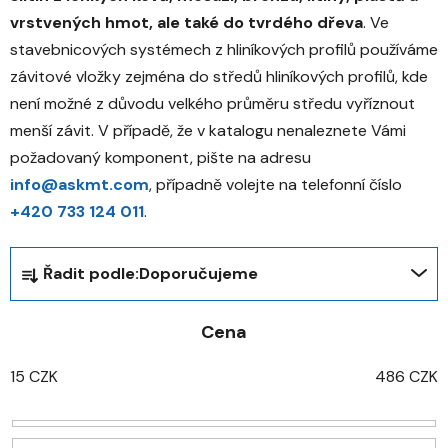
vrstvených hmot, ale také do tvrdého dřeva
. Ve
stavebnicových systémech z hliníkových profilů používáme
závitové vložky zejména do středů hliníkových profilů, kde
není možné z důvodu velkého průměru středu vyříznout
menší závit. V případě, že v katalogu nenaleznete Vámi
požadovaný komponent, pište na adresu
info@askmt.com
, případně volejte na telefonní číslo
+420 733 124 011
.
Ř
Řadit podle:
Doporučujeme
a
z
Cena
e
n
15
CZK
486
CZK
í
p
r