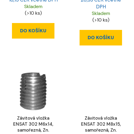
ů
Skladem
DPH
(>10 ks)
Skladem
(>10 ks)
DO KOŠÍKU
DO KOŠÍKU
Závitová vložka
Závitová vložka
ENSAT 302 M6x14,
ENSAT 302 M8x15,
samořezná, Zn.
samořezná, Zn.