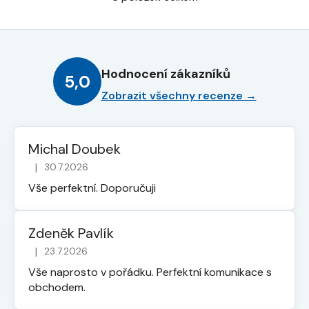
O
v
l
á
d
Hodnocení zákazníků
a
5,0
c
Zobrazit všechny recenze →
í
p
r
Michal Doubek
v
|
30.7.2026
k
Hodnocení obchodu je 5 z 5 hvězdiček.
y
Vše perfektní. Doporučuji
v
ý
p
Zdeněk Pavlík
i
|
23.7.2026
Hodnocení obchodu je 5 z 5 hvězdiček.
s
Vše naprosto v pořádku. Perfektní komunikace s
u
obchodem.