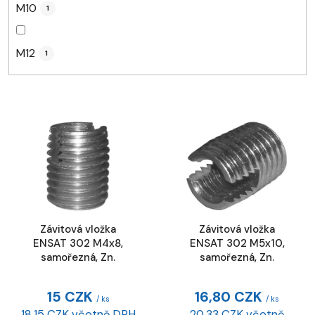
M10
1
M12
1
V
ý
p
i
s
p
r
Závitová vložka
Závitová vložka
o
ENSAT 302 M4x8,
ENSAT 302 M5x10,
d
samořezná, Zn.
samořezná, Zn.
u
k
15 CZK
16,80 CZK
/ ks
/ ks
t
18,15 CZK včetně DPH
20,33 CZK včetně