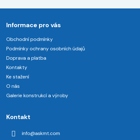
Z
á
Informace pro vás
p
a
Obchodní podmínky
t
Podmínky ochrany osobních údajů
í
Doprava a platba
Kontakty
Ke stažení
O nás
Galerie konstrukcí a výroby
Kontakt
info
@
askmt.com