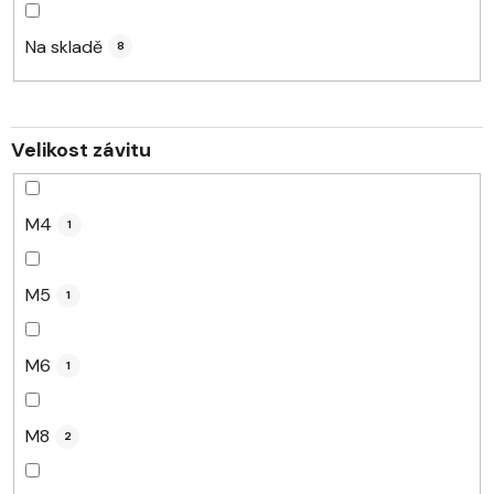
o
d
Na skladě
8
u
k
t
Velikost závitu
ů
M4
1
M5
1
M6
1
M8
2