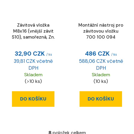
Závitová vložka
Montážní nástroj pro
M8x16 (vnější závit
závitovou vložku
S10), samořezná, Zn.
700 100 094
32,90 CZK
486 CZK
/ ks
/ ks
39,81 CZK včetně
588,06 CZK včetně
DPH
DPH
Skladem
Skladem
(>10 ks)
(10 ks)
DO KOŠÍKU
DO KOŠÍKU
8
položek celkem