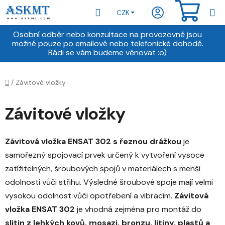
Přejít
Hledat
NÁKU
CZK
na
obsah
KOŠÍ
Osobní odběr nebo konzultace na provozovně jsou
možné pouze po emailové nebo telefonické dohodě.
Rádi se vám budeme věnovat :o)
Domů
/
Závitové vložky
Závitové vložky
Závitová vložka ENSAT 302 s řeznou drážkou
je
samořezný spojovací prvek určený k vytvoření vysoce
zatížitelných, šroubových spojů v materiálech s menší
odolností vůči střihu. Výsledné šroubové spoje mají velmi
vysokou odolnost vůči opotřebení a vibracím.
Závitová
vložka ENSAT 302
je vhodná zejména pro montáž do
slitin z lehkých kovů, mosazi, bronzu, litiny, plastů a