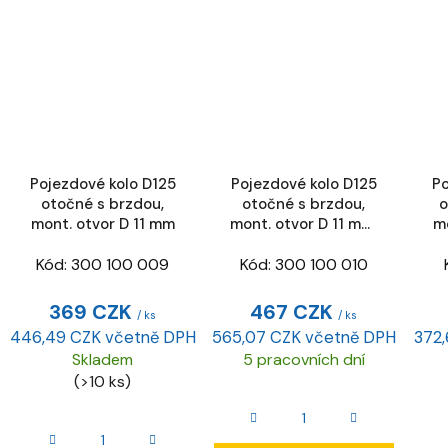
Pojezdové kolo D125
Pojezdové kolo D125
Po
otočné s brzdou,
otočné s brzdou,
o
mont. otvor D 11 mm
mont. otvor D 11 mm,
mo
ESD
Kód:
300 100 009
Kód:
300 100 010
369 CZK
467 CZK
/ ks
/ ks
446,49 CZK včetně DPH
565,07 CZK včetně DPH
372
Skladem
5 pracovních dní
(>10 ks)