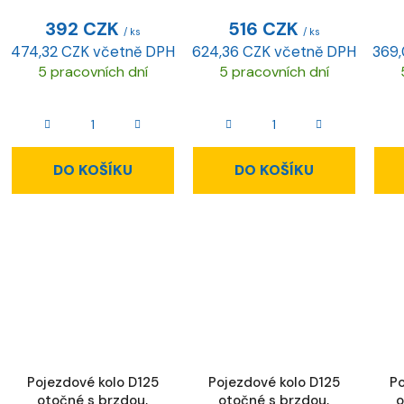
392 CZK
516 CZK
/ ks
/ ks
474,32 CZK včetně DPH
624,36 CZK včetně DPH
369,
5 pracovních dní
5 pracovních dní
DO KOŠÍKU
DO KOŠÍKU
Pojezdové kolo D125
Pojezdové kolo D125
Po
otočné s brzdou,
otočné s brzdou,
o