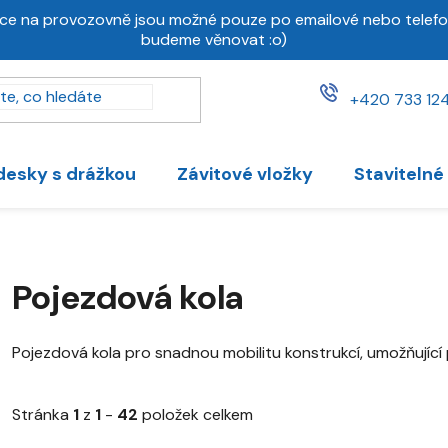
ce na provozovně jsou možné pouze po emailové nebo telefo
budeme věnovat :o)
+420 733 124
desky s drážkou
Závitové vložky
Stavitelné
Pojezdová kola
Pojezdová kola pro snadnou mobilitu konstrukcí, umožňující 
Stránka
1
z
1
-
42
položek celkem