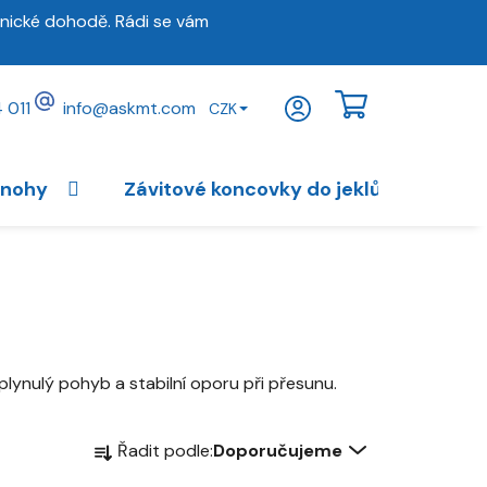
nické dohodě. Rádi se vám
 011
info
@
askmt.com
CZK
NÁKUPNÍ
KOŠÍK
 nohy
Závitové koncovky do jeklů
Vybav
plynulý pohyb a stabilní oporu při přesunu.
Ř
Řadit podle:
Doporučujeme
a