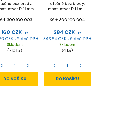
točné bez brzdy,
otočné bez brzdy,
nt. otvor D 11 mm
mont. otvor D 11 mm,
ESD
ód:
300 100 003
Kód:
300 100 004
160 CZK
284 CZK
/ ks
/ ks
,60 CZK včetně DPH
343,64 CZK včetně DPH
Skladem
Skladem
(>10 ks)
(4 ks)
DO KOŠÍKU
DO KOŠÍKU