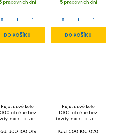
5 pracovních dní
5 pracovních dní
DO KOŠÍKU
DO KOŠÍKU
Pojezdové kolo
Pojezdové kolo
D100 otočné bez
D100 otočné bez
zdy, mont. otvor D
brzdy, mont. otvor D
12,5 mm
12,5 mm, ESD
Kód:
300 100 019
Kód:
300 100 020