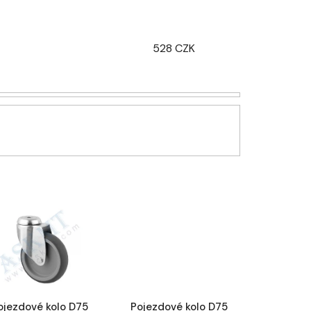
z
e
n
528
CZK
í
p
r
o
d
u
k
t
ů
ojezdové kolo D75
Pojezdové kolo D75