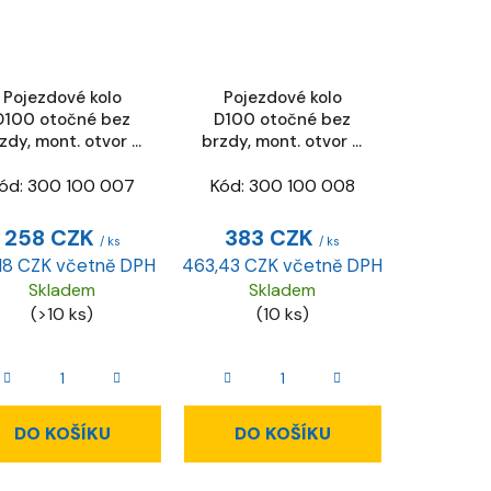
Pojezdové kolo
Pojezdové kolo
D100 otočné bez
D100 otočné bez
zdy, mont. otvor D
brzdy, mont. otvor D
11 mm
11 mm, ESD
ód:
300 100 007
Kód:
300 100 008
258 CZK
383 CZK
/ ks
/ ks
,18 CZK včetně DPH
463,43 CZK včetně DPH
Skladem
Skladem
(>10 ks)
(10 ks)
DO KOŠÍKU
DO KOŠÍKU