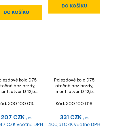
DO KOŠÍKU
DO KOŠÍKU
ojezdové kolo D75
Pojezdové kolo D75
točné bez brzdy,
otočné bez brzdy,
ont. otvor D 12,5
mont. otvor D 12,5
mm
mm, ESD
Kód:
300 100 015
Kód:
300 100 016
207 CZK
331 CZK
/ ks
/ ks
47 CZK včetně DPH
400,51 CZK včetně DPH