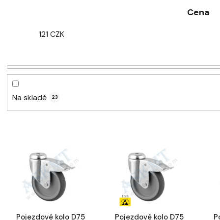
Cena
121
CZK
Na skladě
23
V
ý
p
i
s
p
r
Pojezdové kolo D75
Pojezdové kolo D75
P