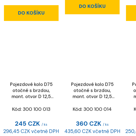
DO KOŠÍKU
DO KOŠÍKU
Pojezdové kolo D75
Pojezdové kolo D75
P
otočné s brzdou,
otočné s brzdou,
o
mont. otvor D 12,5
mont. otvor D 12,5
m
mm
mm, ESD
Kód:
300 100 013
Kód:
300 100 014
245 CZK
360 CZK
/ ks
/ ks
296,45 CZK včetně DPH
435,60 CZK včetně DPH
250,