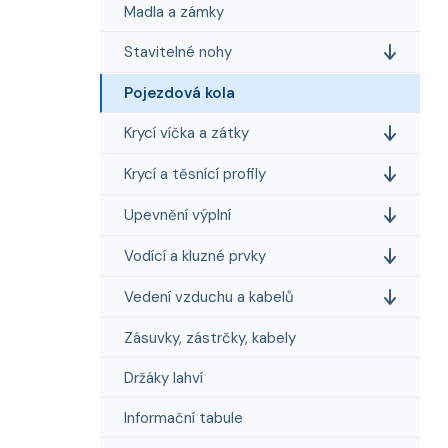
n
Madla a zámky
í
p
Stavitelné nohy
a
Pojezdová kola
n
e
Krycí víčka a zátky
l
Krycí a těsnící profily
Upevnění výplní
Vodící a kluzné prvky
Vedení vzduchu a kabelů
Zásuvky, zástrčky, kabely
Držáky lahví
Informační tabule