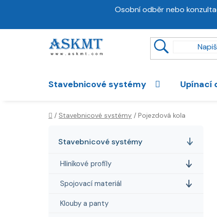
Přejít
Osobní odběr nebo konzulta
na
obsah
Stavebnicové systémy
Upínací 
Domů
/
Stavebnicové systémy
/
Pojezdová kola
P
K
Přeskočit
a
kategorie
o
Stavebnicové systémy
t
s
e
Hliníkové profily
t
g
r
o
Spojovací materiál
a
r
i
Klouby a panty
n
e