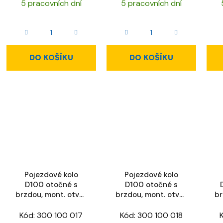
5 pracovních dní
5 pracovních dní
DO KOŠÍKU
DO KOŠÍKU
Pojezdové kolo
Pojezdové kolo
D100 otočné s
D100 otočné s
brzdou, mont. otvor
brzdou, mont. otvor
br
D 12,5 mm
D 12,5 mm, ESD
Kód:
300 100 017
Kód:
300 100 018