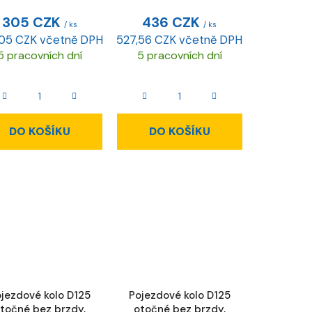
305 CZK
436 CZK
/ ks
/ ks
05 CZK včetně DPH
527,56 CZK včetně DPH
5 pracovních dní
5 pracovních dní
DO KOŠÍKU
DO KOŠÍKU
jezdové kolo D125
Pojezdové kolo D125
točné bez brzdy,
otočné bez brzdy,