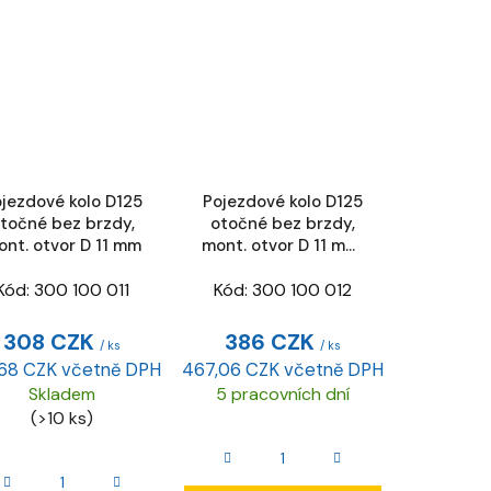
jezdové kolo D125
Pojezdové kolo D125
točné bez brzdy,
otočné bez brzdy,
nt. otvor D 11 mm
mont. otvor D 11 mm,
ESD
Kód:
300 100 011
Kód:
300 100 012
308 CZK
386 CZK
/ ks
/ ks
,68 CZK včetně DPH
467,06 CZK včetně DPH
Skladem
5 pracovních dní
(>10 ks)