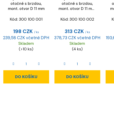
otočné s brzdou,
otočné s brzdou,
o
o
mont. otvor D 11 mm
mont. otvor D 11 mm,
mo
d
ESD
u
Kód:
300 100 001
Kód:
300 100 002
K
k
198 CZK
313 CZK
t
/ ks
/ ks
ů
239,58 CZK včetně DPH
378,73 CZK včetně DPH
193
Skladem
Skladem
(>10 ks)
(4 ks)
DO KOŠÍKU
DO KOŠÍKU