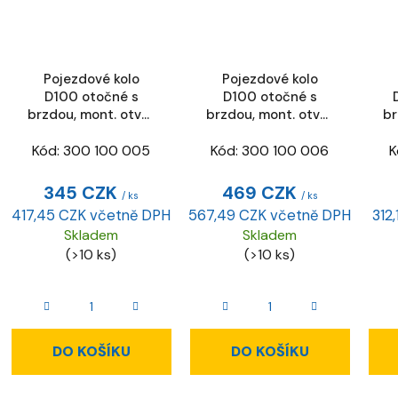
Pojezdové kolo
Pojezdové kolo
D100 otočné s
D100 otočné s
brzdou, mont. otvor
brzdou, mont. otvor
br
D 11 mm
D 11 mm, ESD
Kód:
300 100 005
Kód:
300 100 006
K
345 CZK
469 CZK
/ ks
/ ks
417,45 CZK včetně DPH
567,49 CZK včetně DPH
312
Skladem
Skladem
(>10 ks)
(>10 ks)
DO KOŠÍKU
DO KOŠÍKU