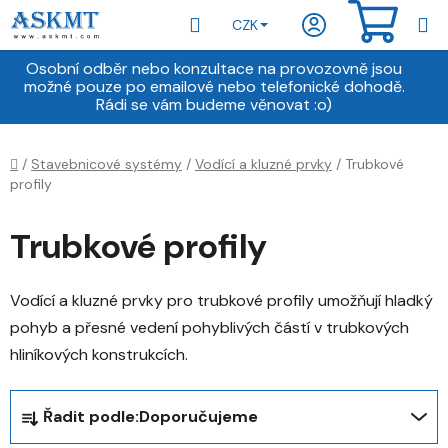
Přejít
Hledat
NÁKU
CZK
na
obsah
KOŠÍ
Osobní odběr nebo konzultace na provozovně jsou
možné pouze po emailové nebo telefonické dohodě.
Rádi se vám budeme věnovat :o)
Domů
/
Stavebnicové systémy
/
Vodící a kluzné prvky
/
Trubkové
profily
Trubkové profily
Vodící a kluzné prvky pro trubkové profily umožňují hladký
pohyb a přesné vedení pohyblivých částí v trubkových
hliníkových konstrukcích.
Ř
Řadit podle:
Doporučujeme
a