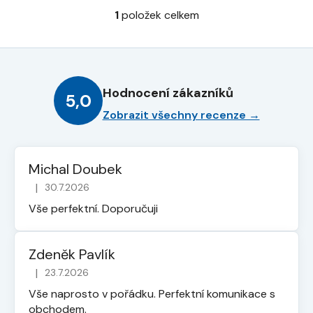
1
položek celkem
O
v
l
á
d
Hodnocení zákazníků
a
5,0
c
Zobrazit všechny recenze →
í
p
r
Michal Doubek
v
|
30.7.2026
k
Hodnocení obchodu je 5 z 5 hvězdiček.
y
Vše perfektní. Doporučuji
v
ý
p
Zdeněk Pavlík
i
|
23.7.2026
Hodnocení obchodu je 5 z 5 hvězdiček.
s
Vše naprosto v pořádku. Perfektní komunikace s
u
obchodem.