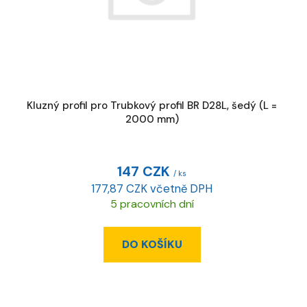
o
d
u
k
t
ů
Kluzný profil pro Trubkový profil BR D28L, šedý (L =
2000 mm)
147 CZK
/ ks
177,87 CZK včetně DPH
5 pracovních dní
DO KOŠÍKU