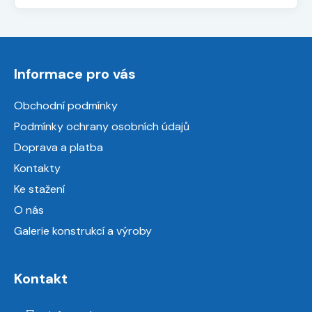
Z
á
Informace pro vás
p
a
Obchodní podmínky
t
Podmínky ochrany osobních údajů
í
Doprava a platba
Kontakty
Ke stažení
O nás
Galerie konstrukcí a výroby
Kontakt