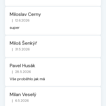
Miloslav Cerny
|
12.6.2026
Hodnocení obchodu je 5 z 5 hvězdiček.
super
Miloš Šenkýř
|
31.5.2026
Hodnocení obchodu je 5 z 5 hvězdiček.
Pavel Husák
|
28.5.2026
Hodnocení obchodu je 5 z 5 hvězdiček.
Vše proběhlo jak má
Milan Veselý
|
6.5.2026
Hodnocení obchodu je 5 z 5 hvězdiček.