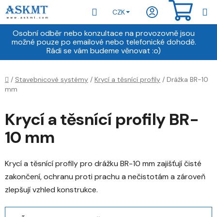
Přejít
Hledat
NÁKU
CZK
na
obsah
KOŠÍ
Osobní odběr nebo konzultace na provozovně jsou
možné pouze po emailové nebo telefonické dohodě.
Rádi se vám budeme věnovat :o)
Domů
/
Stavebnicové systémy
/
Krycí a těsnící profily
/
Drážka BR-10
mm
Krycí a těsnící profily BR-
10 mm
Krycí a těsnící profily pro drážku BR-10 mm zajišťují čisté
zakončení, ochranu proti prachu a nečistotám a zároveň
zlepšují vzhled konstrukce.
Ř