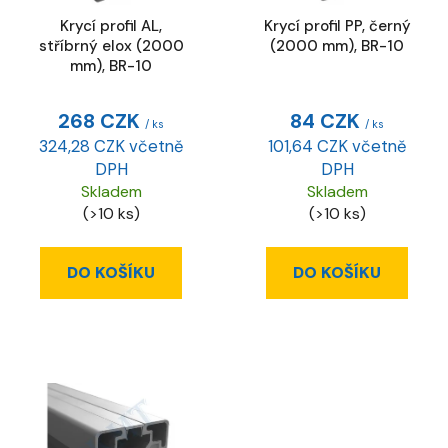
r
Krycí profil AL,
Krycí profil PP, černý
o
stříbrný elox (2000
(2000 mm), BR-10
d
mm), BR-10
u
k
268 CZK
84 CZK
/ ks
/ ks
t
324,28 CZK včetně
101,64 CZK včetně
ů
DPH
DPH
Skladem
Skladem
(>10 ks)
(>10 ks)
DO KOŠÍKU
DO KOŠÍKU