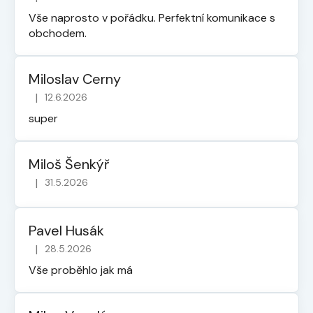
Hodnocení obchodu je 5 z 5 hvězdiček.
s
Vše naprosto v pořádku. Perfektní komunikace s
u
obchodem.
Miloslav Cerny
|
12.6.2026
Hodnocení obchodu je 5 z 5 hvězdiček.
super
Miloš Šenkýř
|
31.5.2026
Hodnocení obchodu je 5 z 5 hvězdiček.
Pavel Husák
|
28.5.2026
Hodnocení obchodu je 5 z 5 hvězdiček.
Vše proběhlo jak má