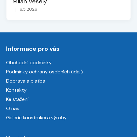
Milan Veselý
|
6.5.2026
Hodnocení obchodu je 5 z 5 hvězdiček.
Z
á
Informace pro vás
p
a
Obchodní podmínky
t
Podmínky ochrany osobních údajů
í
Doprava a platba
Kontakty
Ke stažení
O nás
Galerie konstrukcí a výroby