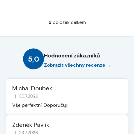
5
položek celkem
O
v
l
á
d
Hodnocení zákazníků
a
5,0
c
Zobrazit všechny recenze →
í
p
r
Michal Doubek
v
|
30.7.2026
k
Hodnocení obchodu je 5 z 5 hvězdiček.
y
Vše perfektní. Doporučuji
v
ý
p
Zdeněk Pavlík
i
|
23.7.2026