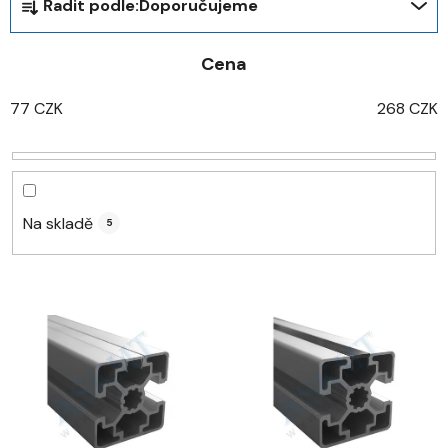
Řadit podle:
Doporučujeme
a
z
Cena
e
n
77
CZK
268
CZK
í
p
r
o
d
Na skladě
5
u
k
t
V
ů
ý
p
i
s
p