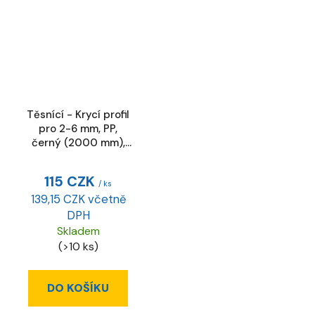
Těsnící - Krycí profil
pro 2-6 mm, PP,
černý (2000 mm),
BR-10
115 CZK
/ ks
139,15 CZK včetně
DPH
Skladem
(>10 ks)
DO KOŠÍKU