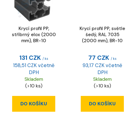
Krycí profil PP,
Krycí profil PP, světle
stříbrný elox (2000
šedý, RAL 7035
mm), BR-10
(2000 mm), BR-10
131 CZK
77 CZK
/ ks
/ ks
158,51 CZK včetně
93,17 CZK včetně
DPH
DPH
Skladem
Skladem
(>10 ks)
(>10 ks)
DO KOŠÍKU
DO KOŠÍKU