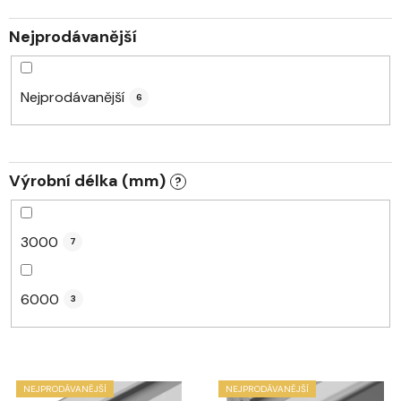
k
t
Nejprodávanější
ů
Nejprodávanější
6
Výrobní délka (mm)
?
3000
7
6000
3
V
NEJPRODÁVANĚJŠÍ
NEJPRODÁVANĚJŠÍ
ý