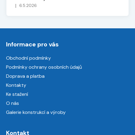
|
6.5.2026
Hodnocení obchodu je 5 z 5 hvězdiček.
Z
á
Informace pro vás
p
a
Obchodní podmínky
t
Podmínky ochrany osobních údajů
í
Doprava a platba
Kontakty
Ke stažení
O nás
Galerie konstrukcí a výroby
Kontakt