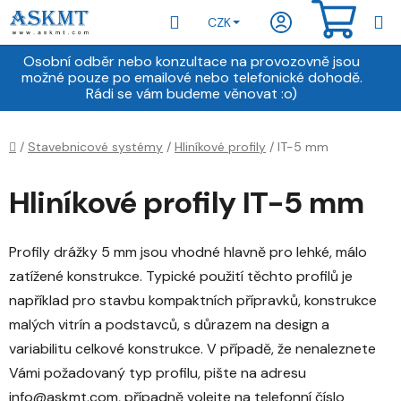
Přejít
Hledat
NÁKU
CZK
na
obsah
KOŠÍ
Osobní odběr nebo konzultace na provozovně jsou
možné pouze po emailové nebo telefonické dohodě.
Rádi se vám budeme věnovat :o)
Domů
/
Stavebnicové systémy
/
Hliníkové profily
/
IT-5 mm
Hliníkové profily IT-5 mm
Profily drážky 5 mm jsou vhodné hlavně pro lehké, málo
zatížené konstrukce. Typické použití těchto profilů je
například pro stavbu kompaktních přípravků, konstrukce
malých vitrín a podstavců, s důrazem na design a
variabilitu celkové konstrukce. V případě, že nenaleznete
Vámi požadovaný typ profilu, pište na adresu
info@askmt.com, případně volejte na telefonní číslo