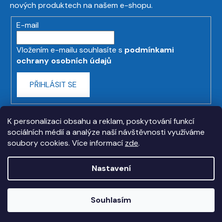
nových produktech na našem e-shopu.
E-mail
Vložením e-mailu souhlasíte s
podmínkami
ochrany osobních údajů
PŘIHLÁSIT SE
K personalizaci obsahu a reklam, poskytování funkcí
sociálních médií a analýze naší návštěvnosti využíváme
soubory cookies. Více informací
zde
.
Nastavení
Vytvořil Shoptet
Souhlasím
Copyright 2026
askmt.com
. Všechna práva
vyhrazena.
Upravit nastavení cookies