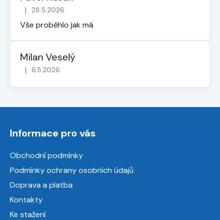
|
28.5.2026
Hodnocení obchodu je 5 z 5 hvězdiček.
Vše proběhlo jak má
Milan Veselý
|
6.5.2026
Hodnocení obchodu je 5 z 5 hvězdiček.
Z
á
Informace pro vás
p
a
Obchodní podmínky
t
Podmínky ochrany osobních údajů
í
Doprava a platba
Kontakty
Ke stažení