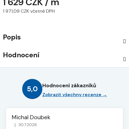
1 629 CZK
/ m
1 971,09 CZK včetně DPH
Měrná cena:
Popis
Hodnocení
Hodnocení zákazníků
5,0
Zobrazit všechny recenze →
Michal Doubek
|
30.7.2026
Hodnocení obchodu je 5 z 5 hvězdiček.