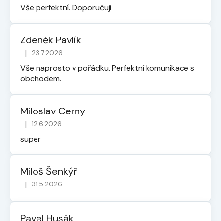
Vše perfektní. Doporučuji
Zdeněk Pavlík
|
23.7.2026
Hodnocení obchodu je 5 z 5 hvězdiček.
Vše naprosto v pořádku. Perfektní komunikace s
obchodem.
Miloslav Cerny
|
12.6.2026
Hodnocení obchodu je 5 z 5 hvězdiček.
super
Miloš Šenkýř
|
31.5.2026
Hodnocení obchodu je 5 z 5 hvězdiček.
Pavel Husák