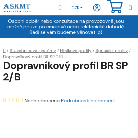
Přejít
Hledat
NÁKU
CZK
na
obsah
KOŠÍ
Osobní odběr nebo konzultace na provozovně jsou
možné pouze po emailové nebo telefonické dohodě.
Rádi se vám budeme věnovat :o)
Domů
/
Stavebnicové systémy
/
Hliníkové profily
/
Speciální profily
/
Dopravníkový profil BR SP 2/B
Dopravníkový profil BR SP
2/B
Průměrné
Neohodnoceno
Podrobnosti hodnocení
hodnocení
produktu
je
0,0