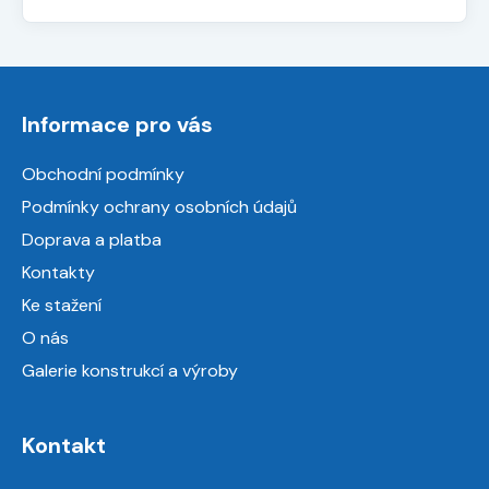
Z
á
Informace pro vás
p
a
Obchodní podmínky
t
Podmínky ochrany osobních údajů
í
Doprava a platba
Kontakty
Ke stažení
O nás
Galerie konstrukcí a výroby
Kontakt