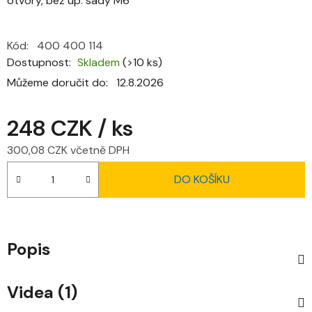
otvory, bez up. sady M6
Kód:
400 400 114
Dostupnost
Skladem
(>10 ks)
Můžeme doručit do:
12.8.2026
248 CZK
/ ks
300,08 CZK včetně DPH
Měrná cena:
DO KOŠÍKU
Popis
Videa (1)