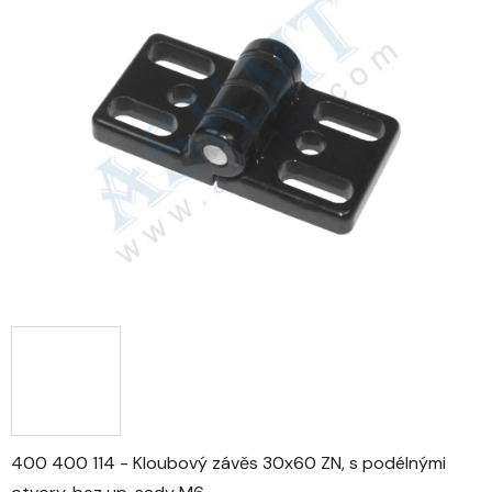
0,0
z
5
hvězdiček.
400 400 114 - Kloubový závěs 30x60 ZN, s podélnými