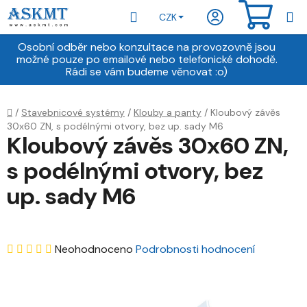
Přejít
Hledat
NÁKU
CZK
na
obsah
KOŠÍ
Osobní odběr nebo konzultace na provozovně jsou
možné pouze po emailové nebo telefonické dohodě.
Rádi se vám budeme věnovat :o)
Domů
/
Stavebnicové systémy
/
Klouby a panty
/
Kloubový závěs
30x60 ZN, s podélnými otvory, bez up. sady M6
Kloubový závěs 30x60 ZN,
s podélnými otvory, bez
up. sady M6
Průměrné
Neohodnoceno
Podrobnosti hodnocení
hodnocení
produktu
je