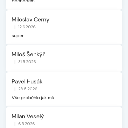
obchodem.
Miloslav Cerny
|
12.6.2026
Hodnocení obchodu je 5 z 5 hvězdiček.
super
Miloš Šenkýř
|
31.5.2026
Hodnocení obchodu je 5 z 5 hvězdiček.
Pavel Husák
|
28.5.2026
Hodnocení obchodu je 5 z 5 hvězdiček.
Vše proběhlo jak má
Milan Veselý
|
6.5.2026
Hodnocení obchodu je 5 z 5 hvězdiček.