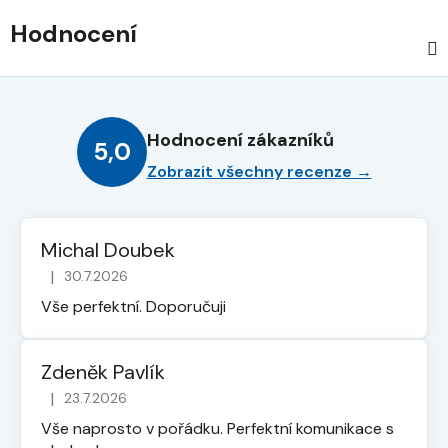
Hodnocení
Hodnocení zákazníků
5,0
Zobrazit všechny recenze →
Michal Doubek
|
30.7.2026
Hodnocení obchodu je 5 z 5 hvězdiček.
Vše perfektní. Doporučuji
Zdeněk Pavlík
|
23.7.2026
Hodnocení obchodu je 5 z 5 hvězdiček.
Vše naprosto v pořádku. Perfektní komunikace s