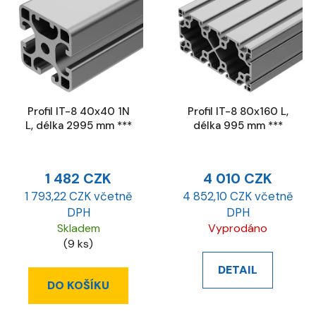
Profil IT-8 40x40 1N
Profil IT-8 80x160 L,
L, délka 2995 mm ***
délka 995 mm ***
1 482 CZK
4 010 CZK
1 793,22 CZK včetně
4 852,10 CZK včetně
DPH
DPH
Skladem
Vyprodáno
(9 ks)
DETAIL
DO KOŠÍKU