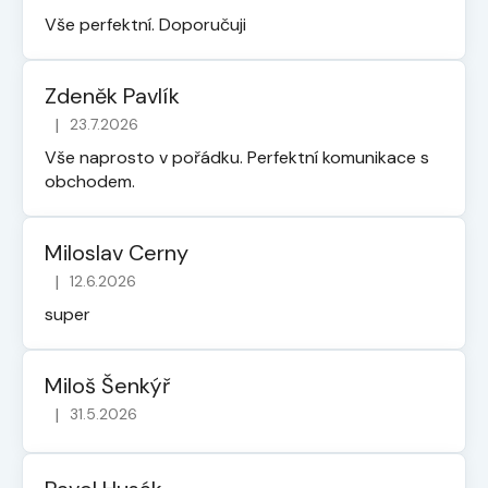
Vše perfektní. Doporučuji
Zdeněk Pavlík
|
23.7.2026
Hodnocení obchodu je 5 z 5 hvězdiček.
Vše naprosto v pořádku. Perfektní komunikace s
obchodem.
Miloslav Cerny
|
12.6.2026
Hodnocení obchodu je 5 z 5 hvězdiček.
super
Miloš Šenkýř
|
31.5.2026
Hodnocení obchodu je 5 z 5 hvězdiček.