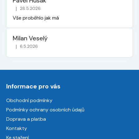
Pavel Husák
|
28.5.2026
Hodnocení obchodu je 5 z 5 hvězdiček.
Vše proběhlo jak má
Milan Veselý
|
6.5.2026
Hodnocení obchodu je 5 z 5 hvězdiček.
Z
á
Informace pro vás
p
a
Obchodní podmínky
t
Podmínky ochrany osobních údajů
í
Doprava a platba
Kontakty
Ke stažení