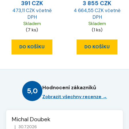
391 CZK
3 855 CZK
473,11 CZK včetně
4 664,55 CZK včetně
DPH
DPH
Skladem
Skladem
(7 ks)
(1 ks)
DO KOŠÍKU
DO KOŠÍKU
Hodnocení zákazníků
5,0
Zobrazit všechny recenze →
Michal Doubek
|
30.7.2026
Hodnocení obchodu je 5 z 5 hvězdiček.