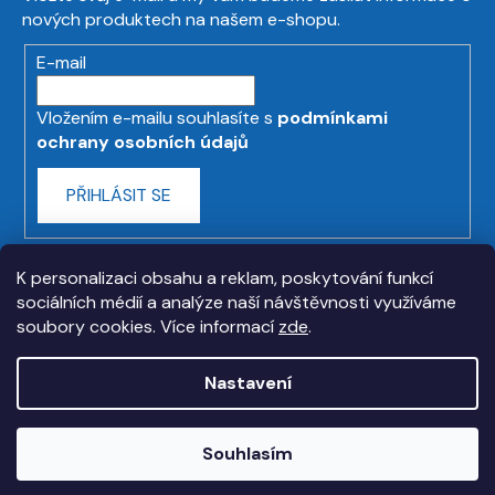
nových produktech na našem e-shopu.
E-mail
Vložením e-mailu souhlasíte s
podmínkami
ochrany osobních údajů
PŘIHLÁSIT SE
K personalizaci obsahu a reklam, poskytování funkcí
sociálních médií a analýze naší návštěvnosti využíváme
soubory cookies. Více informací
zde
.
Nastavení
Vytvořil Shoptet
Souhlasím
Copyright 2026
askmt.com
. Všechna práva
vyhrazena.
Upravit nastavení cookies