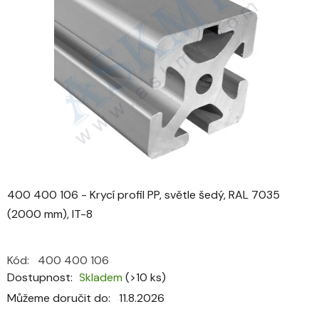
z
5
hvězdiček.
400 400 106 - Krycí profil PP, světle šedý, RAL 7035
(2000 mm), IT-8
Kód:
400 400 106
Dostupnost
Skladem
(>10 ks)
Můžeme doručit do:
11.8.2026