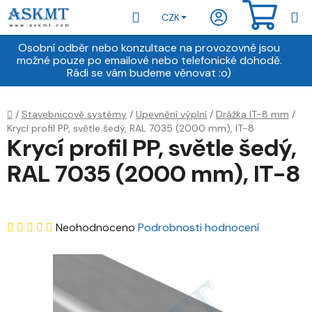
Přejít
Hledat
NÁKU
CZK
na
obsah
KOŠÍ
Osobní odběr nebo konzultace na provozovně jsou
možné pouze po emailové nebo telefonické dohodě.
Rádi se vám budeme věnovat :o)
Domů
/
Stavebnicové systémy
/
Upevnění výplní
/
Drážka IT-8 mm
/
Krycí profil PP, světle šedý, RAL 7035 (2000 mm), IT-8
Krycí profil PP, světle šedý,
RAL 7035 (2000 mm), IT-8
Průměrné
Neohodnoceno
Podrobnosti hodnocení
hodnocení
produktu
je
0,0