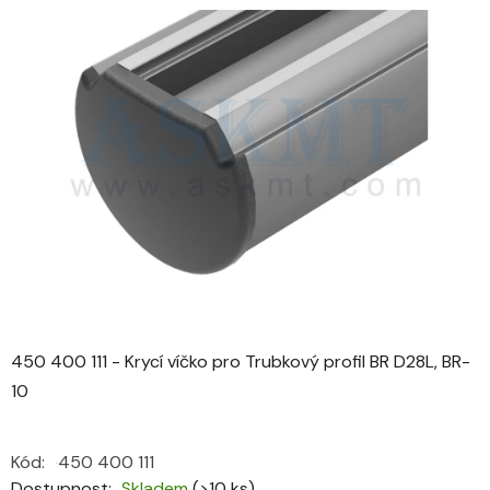
je
0,0
z
5
hvězdiček.
450 400 111 - Krycí víčko pro Trubkový profil BR D28L, BR-
10
Kód:
450 400 111
Dostupnost
Skladem
(>10 ks)