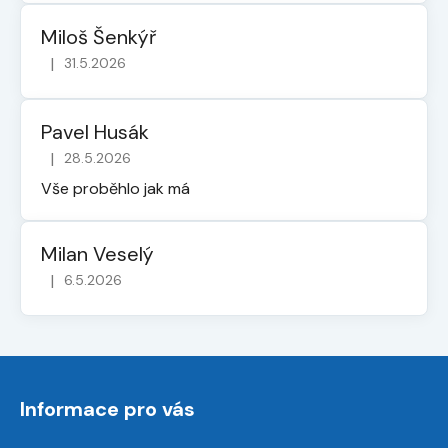
Miloš Šenkýř
|
31.5.2026
Hodnocení obchodu je 5 z 5 hvězdiček.
Pavel Husák
|
28.5.2026
Hodnocení obchodu je 5 z 5 hvězdiček.
Vše proběhlo jak má
Milan Veselý
|
6.5.2026
Hodnocení obchodu je 5 z 5 hvězdiček.
Z
á
Informace pro vás
p
a