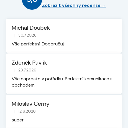
Zobrazit všechny recenze →
Michal Doubek
|
30.7.2026
Hodnocení obchodu je 5 z 5 hvězdiček.
Vše perfektní. Doporučuji
Zdeněk Pavlík
|
23.7.2026
Hodnocení obchodu je 5 z 5 hvězdiček.
Vše naprosto v pořádku. Perfektní komunikace s
obchodem.
Miloslav Cerny
|
12.6.2026
Hodnocení obchodu je 5 z 5 hvězdiček.
super