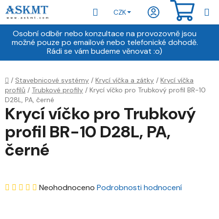
Přejít
Hledat
NÁKU
CZK
na
obsah
KOŠÍ
Osobní odběr nebo konzultace na provozovně jsou
možné pouze po emailové nebo telefonické dohodě.
Rádi se vám budeme věnovat :o)
Domů
/
Stavebnicové systémy
/
Krycí víčka a zátky
/
Krycí víčka
profilů
/
Trubkové profily
/
Krycí víčko pro Trubkový profil BR-10
D28L, PA, černé
Krycí víčko pro Trubkový
profil BR-10 D28L, PA,
černé
Průměrné
Neohodnoceno
Podrobnosti hodnocení
hodnocení
produktu