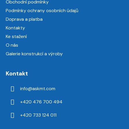
Obchodní podmínky
t
Podmínky ochrany osobních údajů
í
Doprava a platba
Kontakty
Ke stažení
O nás
Galerie konstrukcí a výroby
Kontakt
info
@
askmt.com
+420 476 700 494
+420 733 124 011