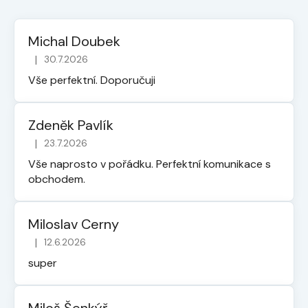
Michal Doubek
|
30.7.2026
Hodnocení obchodu je 5 z 5 hvězdiček.
Vše perfektní. Doporučuji
Zdeněk Pavlík
|
23.7.2026
Hodnocení obchodu je 5 z 5 hvězdiček.
Vše naprosto v pořádku. Perfektní komunikace s
obchodem.
Miloslav Cerny
|
12.6.2026
Hodnocení obchodu je 5 z 5 hvězdiček.
super
Miloš Šenkýř