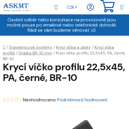
Přejít
Hledat
NÁKU
CZK
na
obsah
KOŠÍ
Osobní odběr nebo konzultace na provozovně jsou
možné pouze po emailové nebo telefonické dohodě.
Rádi se vám budeme věnovat :o)
Domů
/
Stavebnicové systémy
/
Krycí víčka a zátky
/
Krycí víčka
profilů
/
Drážka BR-10 mm
/
Krycí víčko profilu 22,5x45, PA, černé,
BR-10
Krycí víčko profilu 22,5x45,
PA, černé, BR-10
Průměrné
Neohodnoceno
Podrobnosti hodnocení
hodnocení
produktu
je