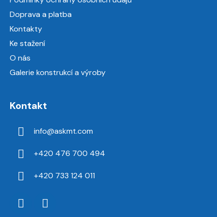
í
Doprava a platba
Kontakty
Ke stažení
O nás
Galerie konstrukcí a výroby
Kontakt
info
@
askmt.com
+420 476 700 494
+420 733 124 011