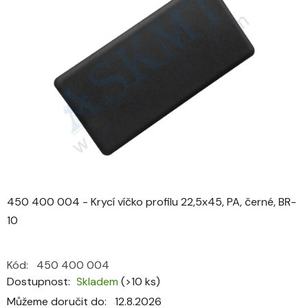
0,0
z
5
hvězdiček.
450 400 004 - Krycí víčko profilu 22,5x45, PA, černé, BR-
10
Kód:
450 400 004
Dostupnost
Skladem
(>10 ks)
Můžeme doručit do:
12.8.2026