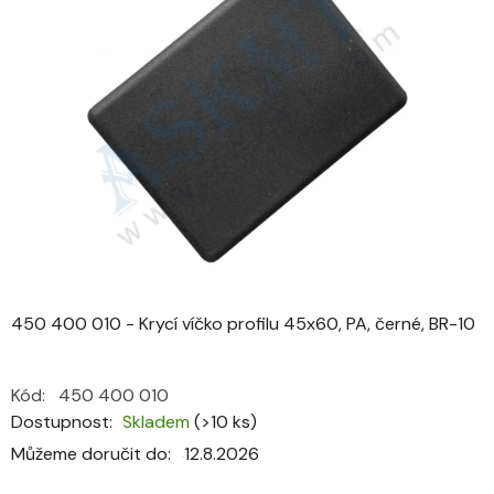
0,0
z
5
hvězdiček.
450 400 010 - Krycí víčko profilu 45x60, PA, černé, BR-10
Kód:
450 400 010
Dostupnost
Skladem
(>10 ks)
Můžeme doručit do:
12.8.2026