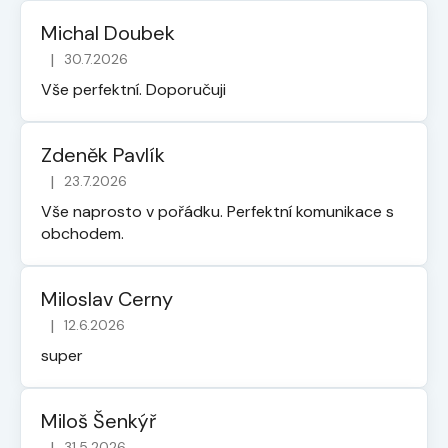
Michal Doubek
|
30.7.2026
Hodnocení obchodu je 5 z 5 hvězdiček.
Vše perfektní. Doporučuji
Zdeněk Pavlík
|
23.7.2026
Hodnocení obchodu je 5 z 5 hvězdiček.
Vše naprosto v pořádku. Perfektní komunikace s
obchodem.
Miloslav Cerny
|
12.6.2026
Hodnocení obchodu je 5 z 5 hvězdiček.
super
Miloš Šenkýř
|
31.5.2026