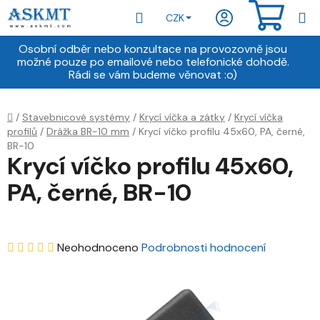
Přejít
Hledat
NÁKU
CZK
na
obsah
KOŠÍ
Osobní odběr nebo konzultace na provozovně jsou
možné pouze po emailové nebo telefonické dohodě.
Rádi se vám budeme věnovat :o)
Domů
/
Stavebnicové systémy
/
Krycí víčka a zátky
/
Krycí víčka
profilů
/
Drážka BR-10 mm
/
Krycí víčko profilu 45x60, PA, černé,
BR-10
Krycí víčko profilu 45x60,
PA, černé, BR-10
Průměrné
Neohodnoceno
Podrobnosti hodnocení
hodnocení
produktu
je