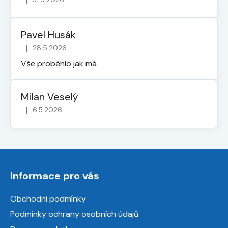
Hodnocení obchodu je 5 z 5 hvězdiček.
Pavel Husák
|
28.5.2026
Hodnocení obchodu je 5 z 5 hvězdiček.
Vše proběhlo jak má
Milan Veselý
|
6.5.2026
Hodnocení obchodu je 5 z 5 hvězdiček.
Z
á
Informace pro vás
p
a
Obchodní podmínky
t
Podmínky ochrany osobních údajů
í