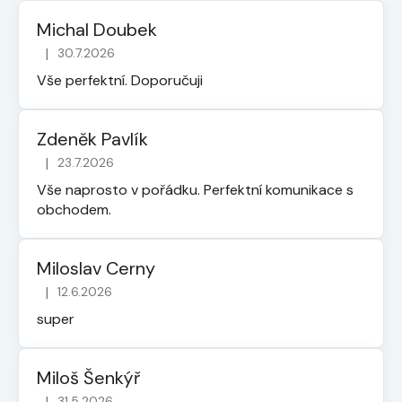
Michal Doubek
|
30.7.2026
Hodnocení obchodu je 5 z 5 hvězdiček.
Vše perfektní. Doporučuji
Zdeněk Pavlík
|
23.7.2026
Hodnocení obchodu je 5 z 5 hvězdiček.
Vše naprosto v pořádku. Perfektní komunikace s
obchodem.
Miloslav Cerny
|
12.6.2026
Hodnocení obchodu je 5 z 5 hvězdiček.
super
Miloš Šenkýř
|
31.5.2026