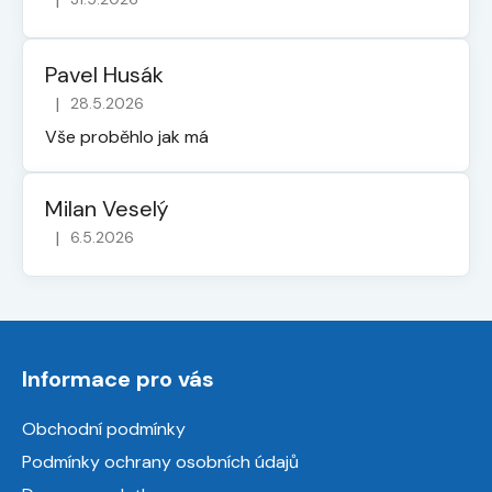
Hodnocení obchodu je 5 z 5 hvězdiček.
Pavel Husák
|
28.5.2026
Hodnocení obchodu je 5 z 5 hvězdiček.
Vše proběhlo jak má
Milan Veselý
|
6.5.2026
Hodnocení obchodu je 5 z 5 hvězdiček.
Z
á
Informace pro vás
p
a
Obchodní podmínky
t
Podmínky ochrany osobních údajů
í