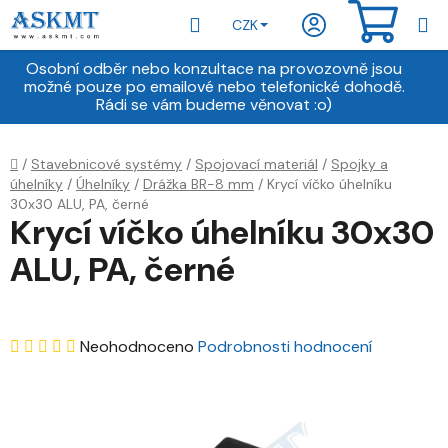
Přejít
Hledat
NÁKU
CZK
na
obsah
KOŠÍ
Osobní odběr nebo konzultace na provozovně jsou
možné pouze po emailové nebo telefonické dohodě.
Rádi se vám budeme věnovat :o)
Domů
/
Stavebnicové systémy
/
Spojovací materiál
/
Spojky a
úhelníky
/
Úhelníky
/
Drážka BR-8 mm
/
Krycí víčko úhelníku
30x30 ALU, PA, černé
Krycí víčko úhelníku 30x30
ALU, PA, černé
Průměrné
Neohodnoceno
Podrobnosti hodnocení
hodnocení
produktu
je