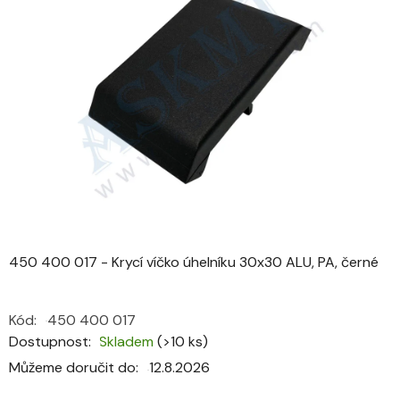
0,0
z
5
hvězdiček.
450 400 017 - Krycí víčko úhelníku 30x30 ALU, PA, černé
Kód:
450 400 017
Dostupnost
Skladem
(>10 ks)
Můžeme doručit do:
12.8.2026