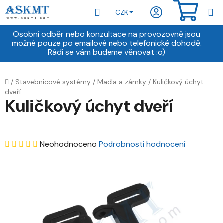
Přejít
Hledat
NÁKU
CZK
na
obsah
KOŠÍ
Osobní odběr nebo konzultace na provozovně jsou
možné pouze po emailové nebo telefonické dohodě.
Rádi se vám budeme věnovat :o)
Domů
/
Stavebnicové systémy
/
Madla a zámky
/
Kuličkový úchyt
dveří
Kuličkový úchyt dveří
Průměrné
Neohodnoceno
Podrobnosti hodnocení
hodnocení
produktu
je
0,0
z