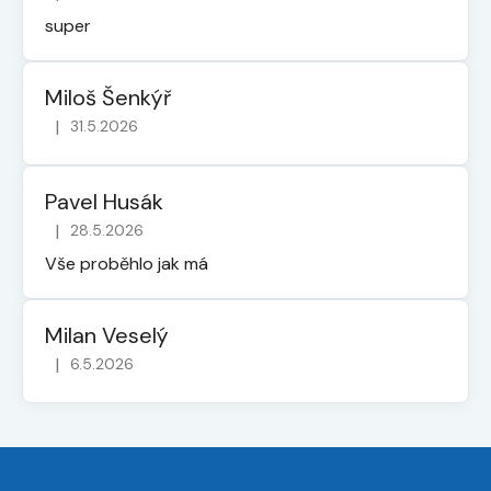
Hodnocení obchodu je 5 z 5 hvězdiček.
super
Miloš Šenkýř
|
31.5.2026
Hodnocení obchodu je 5 z 5 hvězdiček.
Pavel Husák
|
28.5.2026
Hodnocení obchodu je 5 z 5 hvězdiček.
Vše proběhlo jak má
Milan Veselý
|
6.5.2026
Hodnocení obchodu je 5 z 5 hvězdiček.
Z
á