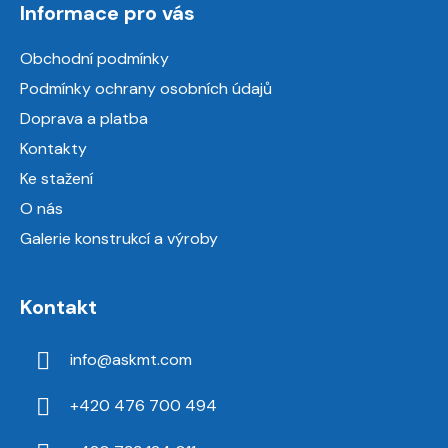
Informace pro vás
p
a
Obchodní podmínky
t
Podmínky ochrany osobních údajů
í
Doprava a platba
Kontakty
Ke stažení
O nás
Galerie konstrukcí a výroby
Kontakt
info
@
askmt.com
+420 476 700 494