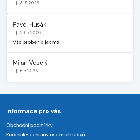
|
31.5.2026
Hodnocení obchodu je 5 z 5 hvězdiček.
Pavel Husák
|
28.5.2026
Hodnocení obchodu je 5 z 5 hvězdiček.
Vše proběhlo jak má
Milan Veselý
|
6.5.2026
Hodnocení obchodu je 5 z 5 hvězdiček.
Z
á
Informace pro vás
p
a
Obchodní podmínky
t
Podmínky ochrany osobních údajů
í