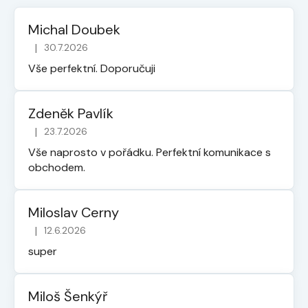
Michal Doubek
|
30.7.2026
Hodnocení obchodu je 5 z 5 hvězdiček.
Vše perfektní. Doporučuji
Zdeněk Pavlík
|
23.7.2026
Hodnocení obchodu je 5 z 5 hvězdiček.
Vše naprosto v pořádku. Perfektní komunikace s
obchodem.
Miloslav Cerny
|
12.6.2026
Hodnocení obchodu je 5 z 5 hvězdiček.
super
Miloš Šenkýř