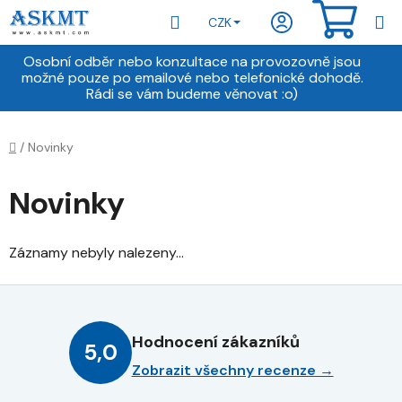
Přejít
Hledat
NÁKU
CZK
na
obsah
KOŠÍ
Osobní odběr nebo konzultace na provozovně jsou
možné pouze po emailové nebo telefonické dohodě.
Rádi se vám budeme věnovat :o)
Domů
/
Novinky
Novinky
Záznamy nebyly nalezeny...
Hodnocení zákazníků
5,0
Zobrazit všechny recenze →