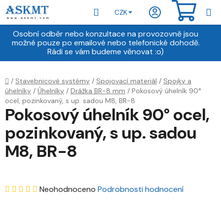
Přejít
Hledat
NÁKU
CZK
na
obsah
KOŠÍ
Osobní odběr nebo konzultace na provozovně jsou
možné pouze po emailové nebo telefonické dohodě.
Rádi se vám budeme věnovat :o)
Domů
/
Stavebnicové systémy
/
Spojovací materiál
/
Spojky a
úhelníky
/
Úhelníky
/
Drážka BR-8 mm
/
Pokosový úhelník 90°
ocel, pozinkovaný, s up. sadou M8, BR-8
Pokosový úhelník 90° ocel,
pozinkovaný, s up. sadou
M8, BR-8
Průměrné
Neohodnoceno
Podrobnosti hodnocení
hodnocení
produktu