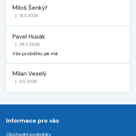
Miloš Šenkýř
|
31.5.2026
Hodnocení obchodu je 5 z 5 hvězdiček.
Pavel Husák
|
28.5.2026
Hodnocení obchodu je 5 z 5 hvězdiček.
Vše proběhlo jak má
Milan Veselý
|
6.5.2026
Hodnocení obchodu je 5 z 5 hvězdiček.
Z
á
Informace pro vás
p
a
Obchodní podmínky