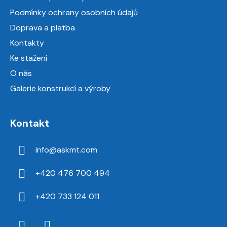
t
Podmínky ochrany osobních údajů
í
Doprava a platba
Kontakty
Ke stažení
O nás
Galerie konstrukcí a výroby
Kontakt
info
@
askmt.com
+420 476 700 494
+420 733 124 011