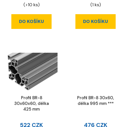
(>10 ks)
(1 ks)
DO KOŠÍKU
DO KOŠÍKU
Profil BR-8
Profil BR-8 30x60,
30x60x60, délka
délka 995 mm ***
425 mm
522 CZK
476 CZK