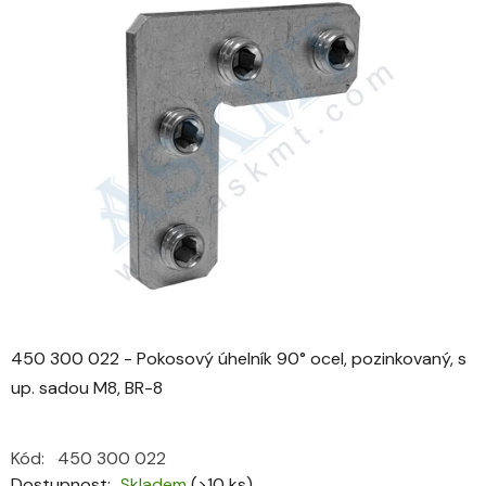
je
0,0
z
5
hvězdiček.
450 300 022 - Pokosový úhelník 90° ocel, pozinkovaný, s
up. sadou M8, BR-8
Kód:
450 300 022
Dostupnost
Skladem
(>10 ks)