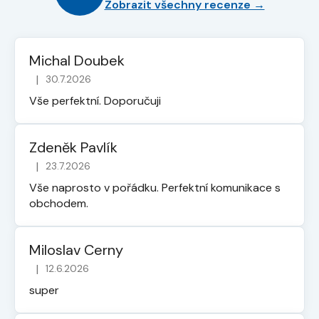
Zobrazit všechny recenze →
Michal Doubek
|
30.7.2026
Hodnocení obchodu je 5 z 5 hvězdiček.
Vše perfektní. Doporučuji
Zdeněk Pavlík
|
23.7.2026
Hodnocení obchodu je 5 z 5 hvězdiček.
Vše naprosto v pořádku. Perfektní komunikace s
obchodem.
Miloslav Cerny
|
12.6.2026
Hodnocení obchodu je 5 z 5 hvězdiček.
super