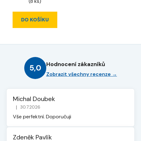
(8 ks)
DO KOŠÍKU
Hodnocení zákazníků
5,0
Zobrazit všechny recenze →
Michal Doubek
|
30.7.2026
Hodnocení obchodu je 5 z 5 hvězdiček.
Vše perfektní. Doporučuji
Zdeněk Pavlík