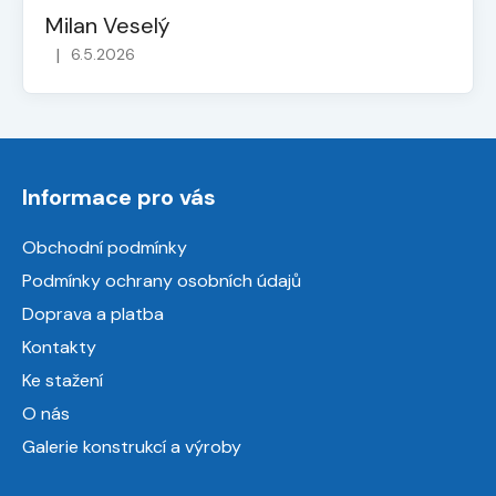
Milan Veselý
|
6.5.2026
Hodnocení obchodu je 5 z 5 hvězdiček.
Z
á
Informace pro vás
p
a
Obchodní podmínky
t
Podmínky ochrany osobních údajů
í
Doprava a platba
Kontakty
Ke stažení
O nás
Galerie konstrukcí a výroby