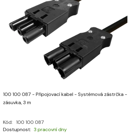
0,0
z
5
hvězdiček.
100 100 087 - Připojovací kabel - Systémová zástrčka -
zásuvka, 3 m
Kód:
100 100 087
Dostupnost
3 pracovní dny