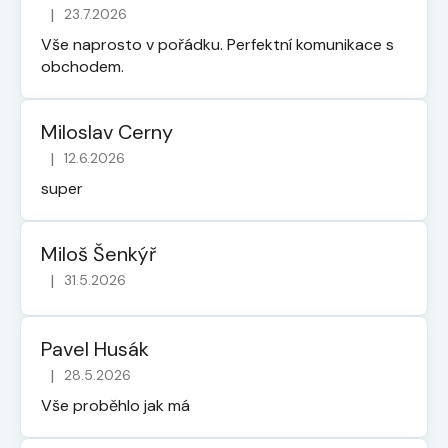
|
23.7.2026
Hodnocení obchodu je 5 z 5 hvězdiček.
Vše naprosto v pořádku. Perfektní komunikace s
obchodem.
Miloslav Cerny
|
12.6.2026
Hodnocení obchodu je 5 z 5 hvězdiček.
super
Miloš Šenkýř
|
31.5.2026
Hodnocení obchodu je 5 z 5 hvězdiček.
Pavel Husák
|
28.5.2026
Hodnocení obchodu je 5 z 5 hvězdiček.
Vše proběhlo jak má