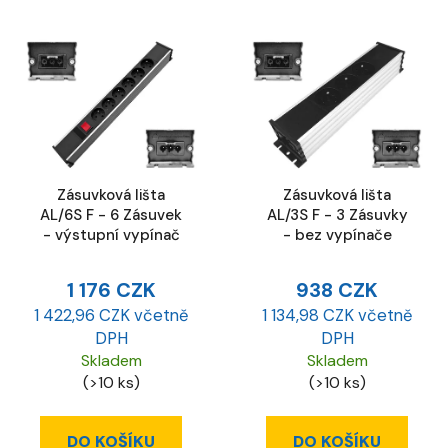
Zásuvková lišta
Zásuvková lišta
AL/6S F - 6 Zásuvek
AL/3S F - 3 Zásuvky
- výstupní vypínač
- bez vypínače
1 176 CZK
938 CZK
1 422,96 CZK včetně
1 134,98 CZK včetně
DPH
DPH
Skladem
Skladem
(>10 ks)
(>10 ks)
DO KOŠÍKU
DO KOŠÍKU