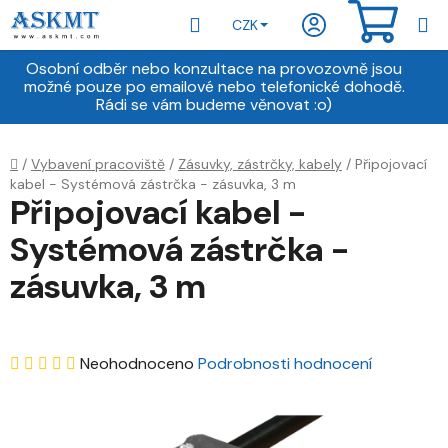
Přejít
Hledat
NÁKU
CZK
na
obsah
KOŠÍ
Osobní odběr nebo konzultace na provozovně jsou
možné pouze po emailové nebo telefonické dohodě.
Rádi se vám budeme věnovat :o)
Domů
/
Vybavení pracoviště
/
Zásuvky, zástrčky, kabely
/
Připojovací
kabel - Systémová zástrčka - zásuvka, 3 m
Připojovací kabel -
Systémová zástrčka -
zásuvka, 3 m
Průměrné
Neohodnoceno
Podrobnosti hodnocení
hodnocení
produktu
je