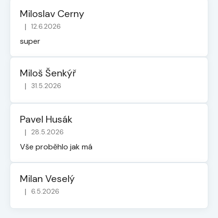
Miloslav Cerny
|
12.6.2026
Hodnocení obchodu je 5 z 5 hvězdiček.
super
Miloš Šenkýř
|
31.5.2026
Hodnocení obchodu je 5 z 5 hvězdiček.
Pavel Husák
|
28.5.2026
Hodnocení obchodu je 5 z 5 hvězdiček.
Vše proběhlo jak má
Milan Veselý
|
6.5.2026
Hodnocení obchodu je 5 z 5 hvězdiček.