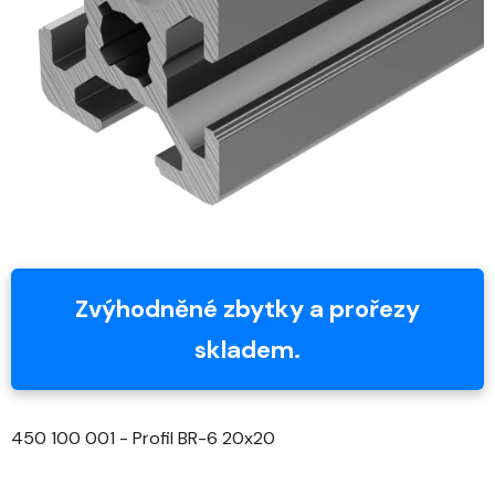
5
hvězdiček.
Zvýhodněné zbytky a prořezy
skladem.
450 100 001 - Profil BR-6 20x20