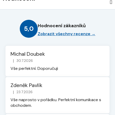
Hodnocení zákazníků
5,0
Zobrazit všechny recenze →
Michal Doubek
|
30.7.2026
Hodnocení obchodu je 5 z 5 hvězdiček.
Vše perfektní. Doporučuji
Zdeněk Pavlík
|
23.7.2026
Hodnocení obchodu je 5 z 5 hvězdiček.
Vše naprosto v pořádku. Perfektní komunikace s
obchodem.