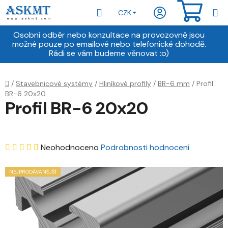
Přejít
Hledat
NÁKU
CZK
na
obsah
KOŠÍ
Osobní odběr nebo konzultace na provozovně jsou
možné pouze po emailové nebo telefonické dohodě.
Rádi se vám budeme věnovat :o)
Domů
/
Stavebnicové systémy
/
Hliníkové profily
/
BR-6 mm
/
Profil
BR-6 20x20
Profil BR-6 20x20
Průměrné
Neohodnoceno
Podrobnosti hodnocení
hodnocení
NEJPRODÁVANĚJŠÍ
produktu
je
0,0
z