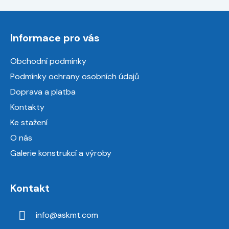
Z
á
Informace pro vás
p
a
Obchodní podmínky
t
Podmínky ochrany osobních údajů
í
Doprava a platba
Kontakty
Ke stažení
O nás
Galerie konstrukcí a výroby
Kontakt
info
@
askmt.com