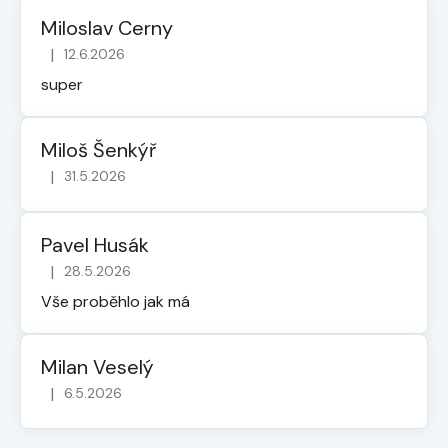
Miloslav Cerny
|
12.6.2026
Hodnocení obchodu je 5 z 5 hvězdiček.
super
Miloš Šenkýř
|
31.5.2026
Hodnocení obchodu je 5 z 5 hvězdiček.
Pavel Husák
|
28.5.2026
Hodnocení obchodu je 5 z 5 hvězdiček.
Vše proběhlo jak má
Milan Veselý
|
6.5.2026
Hodnocení obchodu je 5 z 5 hvězdiček.