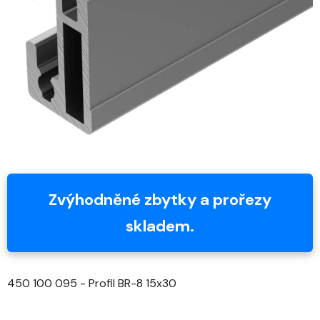
5
hvězdiček.
Zvýhodněné zbytky a prořezy
skladem.
450 100 095 - Profil BR-8 15x30