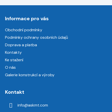
Z
á
Informace pro vás
p
a
Obchodní podmínky
t
Podmínky ochrany osobních údajů
í
Doprava a platba
Kontakty
Ke stažení
O nás
Galerie konstrukcí a výroby
Kontakt
info
@
askmt.com