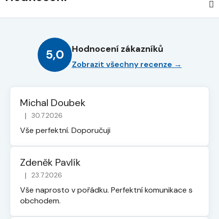
Hodnocení zákazníků
5,0
Zobrazit všechny recenze →
Michal Doubek
|
30.7.2026
Hodnocení obchodu je 5 z 5 hvězdiček.
Vše perfektní. Doporučuji
Zdeněk Pavlík
|
23.7.2026
Hodnocení obchodu je 5 z 5 hvězdiček.
Vše naprosto v pořádku. Perfektní komunikace s
obchodem.