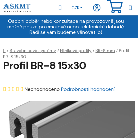
Přejít
Hledat
NÁKU
CZK
na
obsah
KOŠÍ
Osobní odběr nebo konzultace na provozovně jsou
možné pouze po emailové nebo telefonické dohodě.
Rádi se vám budeme věnovat :o)
Domů
/
Stavebnicové systémy
/
Hliníkové profily
/
BR-8 mm
/
Profil
BR-8 15x30
Profil BR-8 15x30
Průměrné
Neohodnoceno
Podrobnosti hodnocení
hodnocení
produktu
je
0,0
z