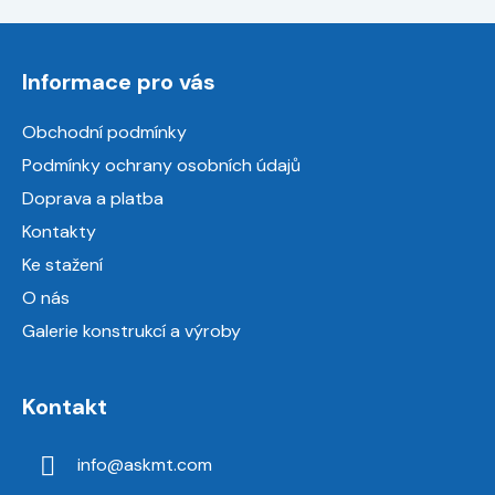
Z
á
Informace pro vás
p
a
Obchodní podmínky
t
Podmínky ochrany osobních údajů
í
Doprava a platba
Kontakty
Ke stažení
O nás
Galerie konstrukcí a výroby
Kontakt
info
@
askmt.com