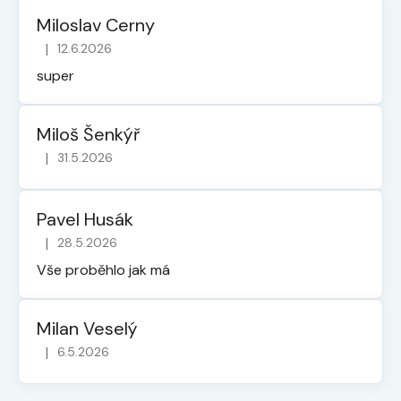
Miloslav Cerny
|
12.6.2026
Hodnocení obchodu je 5 z 5 hvězdiček.
super
Miloš Šenkýř
|
31.5.2026
Hodnocení obchodu je 5 z 5 hvězdiček.
Pavel Husák
|
28.5.2026
Hodnocení obchodu je 5 z 5 hvězdiček.
Vše proběhlo jak má
Milan Veselý
|
6.5.2026
Hodnocení obchodu je 5 z 5 hvězdiček.