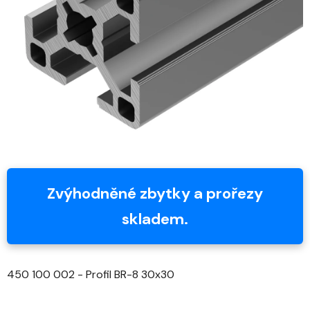
5
hvězdiček.
Zvýhodněné zbytky a prořezy
skladem.
450 100 002 - Profil BR-8 30x30