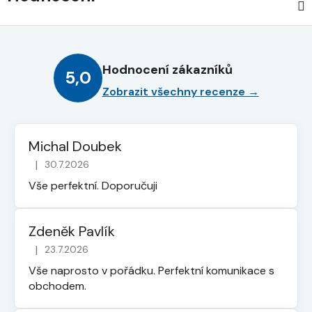
Hodnocení zákazníků
5,0
Zobrazit všechny recenze →
Michal Doubek
|
30.7.2026
Hodnocení obchodu je 5 z 5 hvězdiček.
Vše perfektní. Doporučuji
Zdeněk Pavlík
|
23.7.2026
Hodnocení obchodu je 5 z 5 hvězdiček.
Vše naprosto v pořádku. Perfektní komunikace s
obchodem.