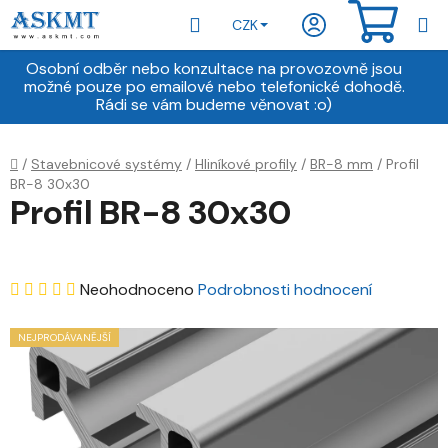
Přejít
Hledat
NÁKU
CZK
na
obsah
KOŠÍ
Osobní odběr nebo konzultace na provozovně jsou
možné pouze po emailové nebo telefonické dohodě.
Rádi se vám budeme věnovat :o)
Domů
/
Stavebnicové systémy
/
Hliníkové profily
/
BR-8 mm
/
Profil
BR-8 30x30
Profil BR-8 30x30
Průměrné
Neohodnoceno
Podrobnosti hodnocení
hodnocení
NEJPRODÁVANĚJŠÍ
produktu
je
0,0
z