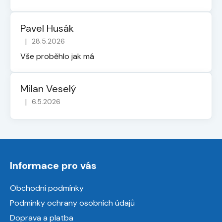
Pavel Husák
|
28.5.2026
Hodnocení obchodu je 5 z 5 hvězdiček.
Vše proběhlo jak má
Milan Veselý
|
6.5.2026
Hodnocení obchodu je 5 z 5 hvězdiček.
Z
á
Informace pro vás
p
a
Obchodní podmínky
t
Podmínky ochrany osobních údajů
í
Doprava a platba