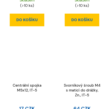
Skladem
Skladem
(>10 ks)
(>10 ks)
DO KOŠÍKU
DO KOŠÍKU
Centrální spojka
Svorníkový šroub M4
M5x12, IT-5
s maticí do drážky,
Zn., IT-5
17 CZK
64 CZK