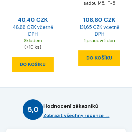
sadou M5, IT-5
40,40 CZK
108,80 CZK
48,88 CZK včetně
131,65 CZK včetně
DPH
DPH
Skladem
1 pracovní den
(>10 ks)
DO KOŠÍKU
DO KOŠÍKU
Hodnocení zákazníků
5,0
Zobrazit všechny recenze →