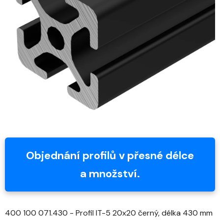
z
5
hvězdiček.
Objednání profilů v přesné délce
a množství.
400 100 071.430 - Profil IT-5 20x20 černý, délka 430 mm