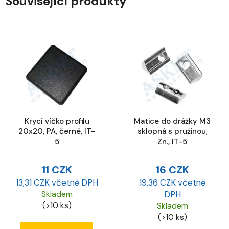
Související produkty
Krycí víčko profilu
Matice do drážky M3
20x20, PA, černé, IT-
sklopná s pružinou,
5
Zn., IT-5
11 CZK
16 CZK
13,31 CZK včetně DPH
19,36 CZK včetně
Skladem
DPH
(>10 ks)
Skladem
(>10 ks)