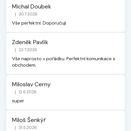
Michal Doubek
|
30.7.2026
Hodnocení obchodu je 5 z 5 hvězdiček.
Vše perfektní. Doporučuji
Zdeněk Pavlík
|
23.7.2026
Hodnocení obchodu je 5 z 5 hvězdiček.
Vše naprosto v pořádku. Perfektní komunikace s
obchodem.
Miloslav Cerny
|
12.6.2026
Hodnocení obchodu je 5 z 5 hvězdiček.
super
Miloš Šenkýř
|
31.5.2026
Hodnocení obchodu je 5 z 5 hvězdiček.