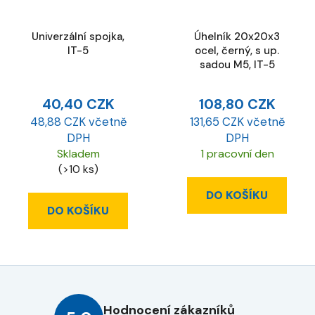
Univerzální spojka,
Úhelník 20x20x3
IT-5
ocel, černý, s up.
sadou M5, IT-5
40,40 CZK
108,80 CZK
48,88 CZK včetně
131,65 CZK včetně
DPH
DPH
Skladem
1 pracovní den
(>10 ks)
DO KOŠÍKU
DO KOŠÍKU
Hodnocení zákazníků