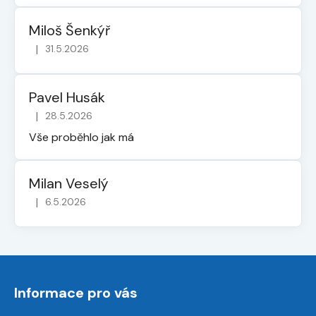
Miloš Šenkýř
|
31.5.2026
Hodnocení obchodu je 5 z 5 hvězdiček.
Pavel Husák
|
28.5.2026
Hodnocení obchodu je 5 z 5 hvězdiček.
Vše proběhlo jak má
Milan Veselý
|
6.5.2026
Hodnocení obchodu je 5 z 5 hvězdiček.
Z
á
Informace pro vás
p