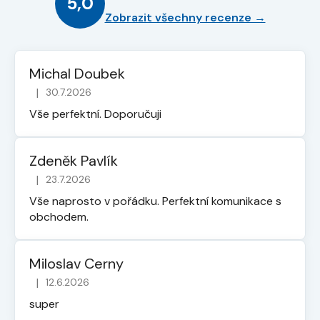
5,0
Zobrazit všechny recenze →
Michal Doubek
|
30.7.2026
Hodnocení obchodu je 5 z 5 hvězdiček.
Vše perfektní. Doporučuji
Zdeněk Pavlík
|
23.7.2026
Hodnocení obchodu je 5 z 5 hvězdiček.
Vše naprosto v pořádku. Perfektní komunikace s
obchodem.
Miloslav Cerny
|
12.6.2026
Hodnocení obchodu je 5 z 5 hvězdiček.
super