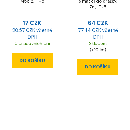
M5x12, IT-5
s maticí do drážky,
Zn., IT-5
17 CZK
64 CZK
20,57 CZK včetně
77,44 CZK včetně
DPH
DPH
5 pracovních dní
Skladem
(>10 ks)
DO KOŠÍKU
DO KOŠÍKU