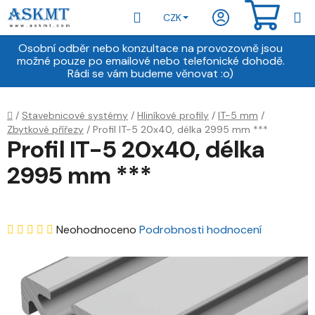
Přejít
Hledat
NÁKU
CZK
na
obsah
KOŠÍ
Osobní odběr nebo konzultace na provozovně jsou
možné pouze po emailové nebo telefonické dohodě.
Rádi se vám budeme věnovat :o)
Domů
/
Stavebnicové systémy
/
Hliníkové profily
/
IT-5 mm
/
Zbytkové přířezy
/
Profil IT-5 20x40, délka 2995 mm ***
Profil IT-5 20x40, délka
2995 mm ***
Průměrné
Neohodnoceno
Podrobnosti hodnocení
hodnocení
produktu
je
0,0