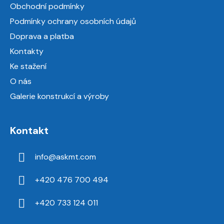
a
Obchodní podmínky
t
Podmínky ochrany osobních údajů
í
Doprava a platba
Kontakty
Ke stažení
O nás
Galerie konstrukcí a výroby
Kontakt
info
@
askmt.com
+420 476 700 494
+420 733 124 011