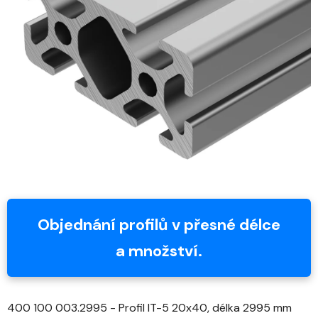
z
5
hvězdiček.
Objednání profilů v přesné délce
a množství.
400 100 003.2995 - Profil IT-5 20x40, délka 2995 mm