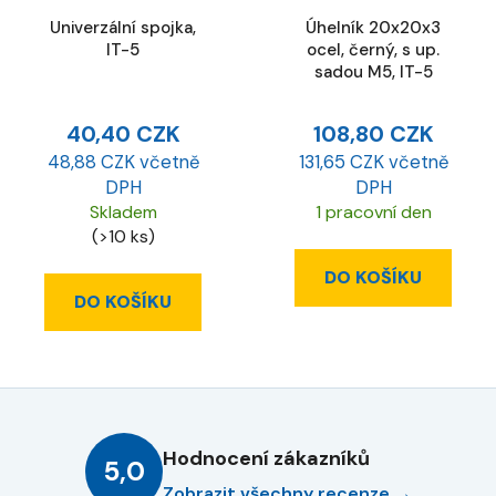
Univerzální spojka,
Úhelník 20x20x3
IT-5
ocel, černý, s up.
sadou M5, IT-5
40,40 CZK
108,80 CZK
48,88 CZK včetně
131,65 CZK včetně
DPH
DPH
Skladem
1 pracovní den
(>10 ks)
DO KOŠÍKU
DO KOŠÍKU
Hodnocení zákazníků
5,0
Zobrazit všechny recenze →