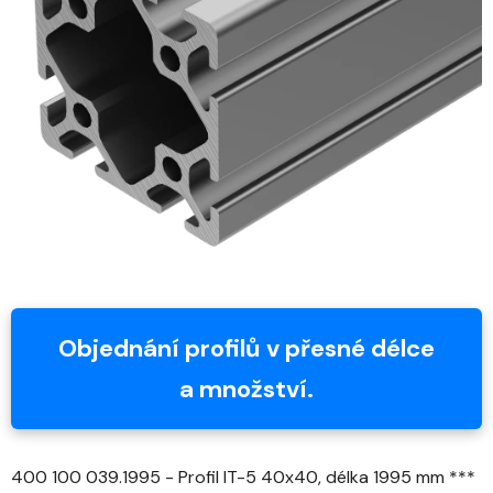
z
5
hvězdiček.
Objednání profilů v přesné délce
a množství.
400 100 039.1995 - Profil IT-5 40x40, délka 1995 mm ***