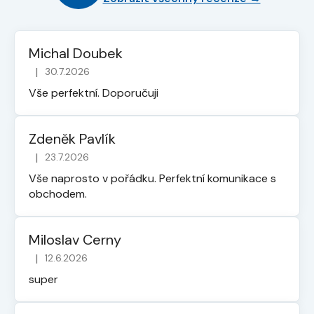
Michal Doubek
|
30.7.2026
Hodnocení obchodu je 5 z 5 hvězdiček.
Vše perfektní. Doporučuji
Zdeněk Pavlík
|
23.7.2026
Hodnocení obchodu je 5 z 5 hvězdiček.
Vše naprosto v pořádku. Perfektní komunikace s
obchodem.
Miloslav Cerny
|
12.6.2026
Hodnocení obchodu je 5 z 5 hvězdiček.
super