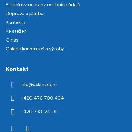
t
Podmínky ochrany osobních údajů
í
Doprava a platba
Kontakty
Ke stažení
O nás
Galerie konstrukcí a výroby
Kontakt
info
@
askmt.com
+420 476 700 494
+420 733 124 011