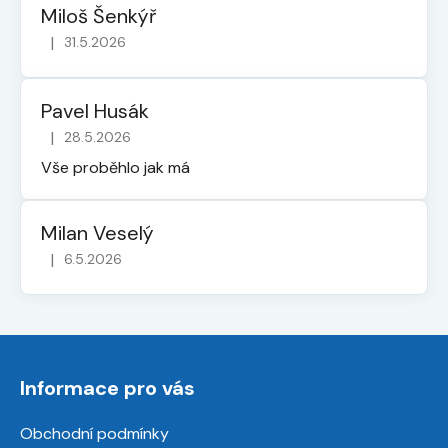
Miloš Šenkýř
|
31.5.2026
Hodnocení obchodu je 5 z 5 hvězdiček.
Pavel Husák
|
28.5.2026
Hodnocení obchodu je 5 z 5 hvězdiček.
Vše proběhlo jak má
Milan Veselý
|
6.5.2026
Hodnocení obchodu je 5 z 5 hvězdiček.
Z
á
Informace pro vás
p
a
Obchodní podmínky