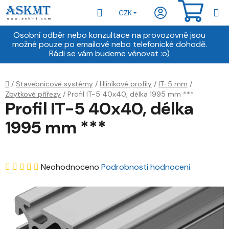
Přejít
Hledat
NÁKU
CZK
na
obsah
KOŠÍ
Osobní odběr nebo konzultace na provozovně jsou
možné pouze po emailové nebo telefonické dohodě.
Rádi se vám budeme věnovat :o)
Domů
/
Stavebnicové systémy
/
Hliníkové profily
/
IT-5 mm
/
Zbytkové přířezy
/
Profil IT-5 40x40, délka 1995 mm ***
Profil IT-5 40x40, délka
1995 mm ***
Průměrné
Neohodnoceno
Podrobnosti hodnocení
hodnocení
produktu
je
0,0