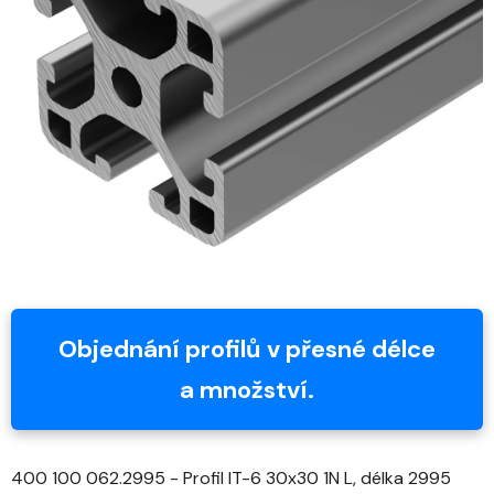
z
5
hvězdiček.
Objednání profilů v přesné délce
a množství.
400 100 062.2995 - Profil IT-6 30x30 1N L, délka 2995