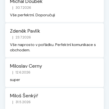
Michal Doubek
|
30.7.2026
Hodnocení obchodu je 5 z 5 hvězdiček.
Vše perfektní. Doporučuji
Zdeněk Pavlík
|
23.7.2026
Hodnocení obchodu je 5 z 5 hvězdiček.
Vše naprosto v pořádku. Perfektní komunikace s
obchodem.
Miloslav Cerny
|
12.6.2026
Hodnocení obchodu je 5 z 5 hvězdiček.
super
Miloš Šenkýř
|
31.5.2026
Hodnocení obchodu je 5 z 5 hvězdiček.