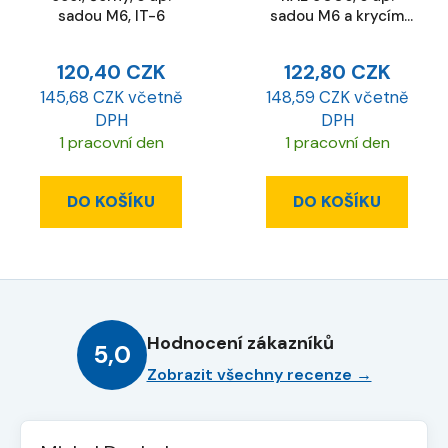
sadou M6, IT-6
sadou M6 a krycím
víčkem, IT-6
120,40 CZK
122,80 CZK
145,68 CZK včetně
148,59 CZK včetně
DPH
DPH
1 pracovní den
1 pracovní den
DO KOŠÍKU
DO KOŠÍKU
Hodnocení zákazníků
5,0
Zobrazit všechny recenze →