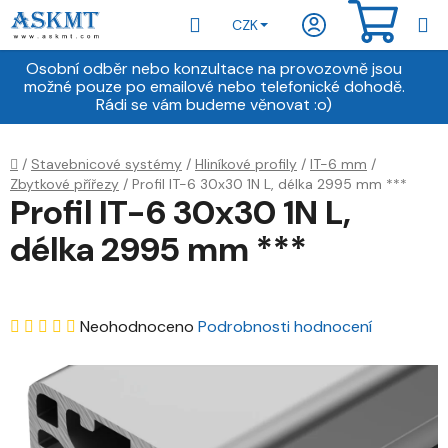
Přejít
Hledat
NÁKU
CZK
na
obsah
KOŠÍ
Osobní odběr nebo konzultace na provozovně jsou
možné pouze po emailové nebo telefonické dohodě.
Rádi se vám budeme věnovat :o)
Domů
/
Stavebnicové systémy
/
Hliníkové profily
/
IT-6 mm
/
Zbytkové přířezy
/
Profil IT-6 30x30 1N L, délka 2995 mm ***
Profil IT-6 30x30 1N L,
délka 2995 mm ***
Průměrné
Neohodnoceno
Podrobnosti hodnocení
hodnocení
produktu
je
0,0