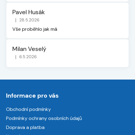
Pavel Husák
|
28.5.2026
Hodnocení obchodu je 5 z 5 hvězdiček.
Vše proběhlo jak má
Milan Veselý
|
6.5.2026
Hodnocení obchodu je 5 z 5 hvězdiček.
Z
á
Informace pro vás
p
a
Obchodní podmínky
t
Podmínky ochrany osobních údajů
í
Doprava a platba