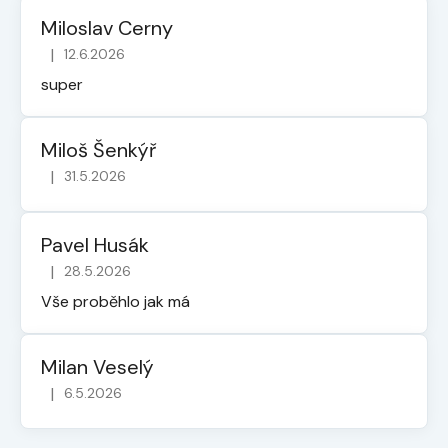
Miloslav Cerny
|
12.6.2026
Hodnocení obchodu je 5 z 5 hvězdiček.
super
Miloš Šenkýř
|
31.5.2026
Hodnocení obchodu je 5 z 5 hvězdiček.
Pavel Husák
|
28.5.2026
Hodnocení obchodu je 5 z 5 hvězdiček.
Vše proběhlo jak má
Milan Veselý
|
6.5.2026
Hodnocení obchodu je 5 z 5 hvězdiček.