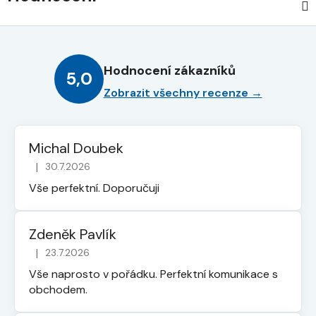
Hodnocení zákazníků
5,0
Zobrazit všechny recenze →
Michal Doubek
|
30.7.2026
Hodnocení obchodu je 5 z 5 hvězdiček.
Vše perfektní. Doporučuji
Zdeněk Pavlík
|
23.7.2026
Hodnocení obchodu je 5 z 5 hvězdiček.
Vše naprosto v pořádku. Perfektní komunikace s
obchodem.