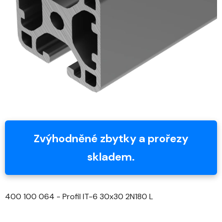
5
hvězdiček.
Zvýhodněné zbytky a prořezy
skladem.
400 100 064 - Profil IT-6 30x30 2N180 L