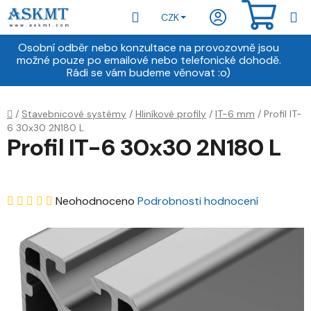
Přejít
Hledat
NÁKU
CZK
na
obsah
KOŠÍ
Osobní odběr nebo konzultace na provozovně jsou
možné pouze po emailové nebo telefonické dohodě.
Rádi se vám budeme věnovat :o)
Domů
/
Stavebnicové systémy
/
Hliníkové profily
/
IT-6 mm
/
Profil IT-
6 30x30 2N180 L
Profil IT-6 30x30 2N180 L
Průměrné
Neohodnoceno
Podrobnosti hodnocení
hodnocení
produktu
je
0,0
z