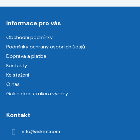
Z
á
Informace pro vás
p
a
Obchodní podmínky
t
Podmínky ochrany osobních údajů
í
Doprava a platba
Kontakty
Ke stažení
O nás
Galerie konstrukcí a výroby
Kontakt
info
@
askmt.com