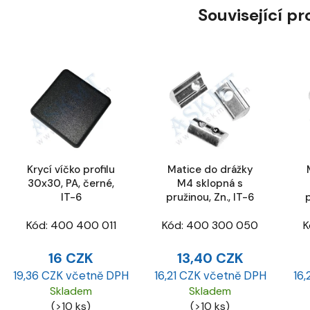
Související p
Krycí víčko profilu
Matice do drážky
30x30, PA, černé,
M4 sklopná s
IT-6
pružinou, Zn., IT-6
p
Kód:
400 400 011
Kód:
400 300 050
K
16 CZK
13,40 CZK
19,36 CZK včetně DPH
16,21 CZK včetně DPH
16,
Skladem
Skladem
(>10 ks)
(>10 ks)