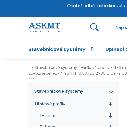
Přejít
Osobní odběr nebo konzulta
na
obsah
Stavebnicové systémy
Upínací 
Domů
/
Stavebnicové systémy
/
Hliníkové profily
/
IT-6 
Zbytkové přířezy
/
Profil IT-6 30x30 2N90 L, délka 
***
P
K
Přeskočit
a
kategorie
o
Stavebnicové systémy
t
s
e
Hliníkové profily
t
g
r
o
IT-5 mm
a
r
IT-6 mm