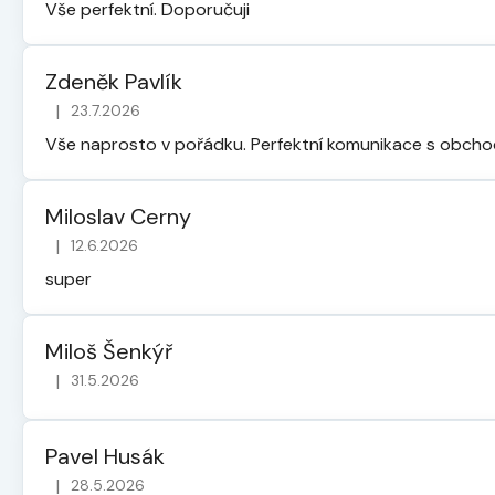
Vše perfektní. Doporučuji
Zdeněk Pavlík
|
23.7.2026
Hodnocení obchodu je 5 z 5 hvězdiček.
Vše naprosto v pořádku. Perfektní komunikace s obch
Miloslav Cerny
|
12.6.2026
Hodnocení obchodu je 5 z 5 hvězdiček.
super
Miloš Šenkýř
|
31.5.2026
Hodnocení obchodu je 5 z 5 hvězdiček.
Pavel Husák
|
28.5.2026
Hodnocení obchodu je 5 z 5 hvězdiček.