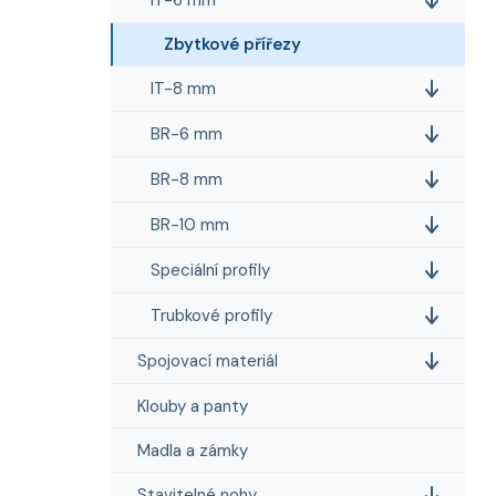
i
n
e
n
Zbytkové přířezy
í
p
IT-8 mm
a
BR-6 mm
n
e
BR-8 mm
l
BR-10 mm
Speciální profily
Trubkové profily
Spojovací materiál
Klouby a panty
Madla a zámky
Stavitelné nohy