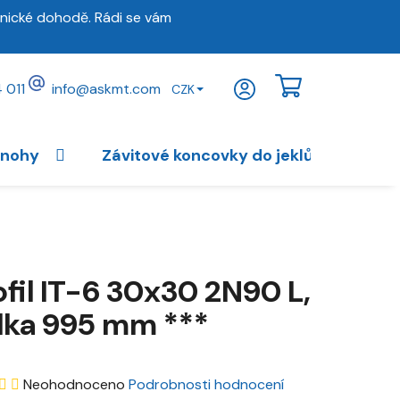
nické dohodě. Rádi se vám
 011
info
@
askmt.com
CZK
NÁKUPNÍ
KOŠÍK
 nohy
Závitové koncovky do jeklů
Vybav
ofil IT-6 30x30 2N90 L,
lka 995 mm ***
Průměrné
Neohodnoceno
Podrobnosti hodnocení