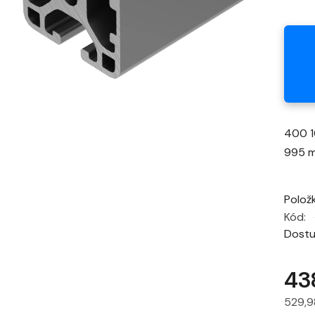
400 1
995 m
Polož
Kód:
Dost
43
529,9