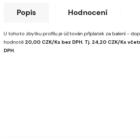
Měrná
Popis
Hodnocení
U tohoto zbytku profilu je účtován příplatek za balení - do
hodnotě
20,00 CZK/Ks bez DPH. Tj. 24,20 CZK/Ks včet
DPH
.