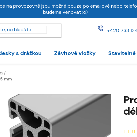
ce na provozovně jsou možné pouze po emailové nebo telefo
budeme věnovat :o)
+420 733 124
desky s drážkou
Závitové vložky
Stavitelné
mm
/
995 mm
Pr
dé