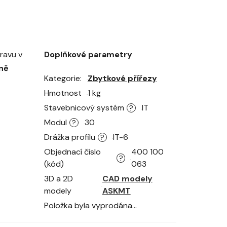
 cena:
pravu v
Doplňkové parametry
ně
Kategorie
Zbytkové přířezy
Hmotnost
1 kg
Stavebnicový systém
IT
?
Modul
30
?
Drážka profilu
IT-6
?
Objednací číslo
400 100
?
(kód)
063
3D a 2D
CAD modely
modely
ASKMT
Položka byla vyprodána…