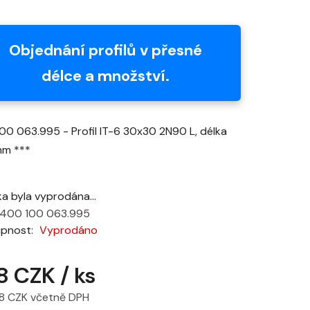
hodnocení
produktu
je
Objednání profilů v přesné
0,0
délce a množství.
z
5
hvězdiček.
00 063.995 - Profil IT-6 30x30 2N90 L, délka
m ***
ka byla vyprodána…
400 100 063.995
upnost
Vyprodáno
8 CZK
/ ks
8 CZK včetně DPH