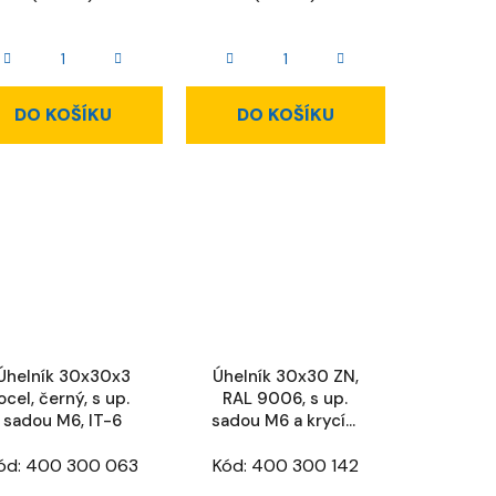
DO KOŠÍKU
DO KOŠÍKU
Úhelník 30x30x3
Úhelník 30x30 ZN,
ocel, černý, s up.
RAL 9006, s up.
sadou M6, IT-6
sadou M6 a krycím
víčkem, IT-6
ód:
400 300 063
Kód:
400 300 142