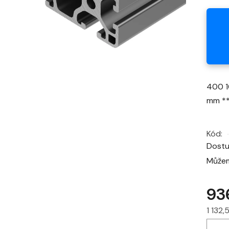
400 1
mm *
Kód:
Dost
Můžem
93
1 132
Měrná