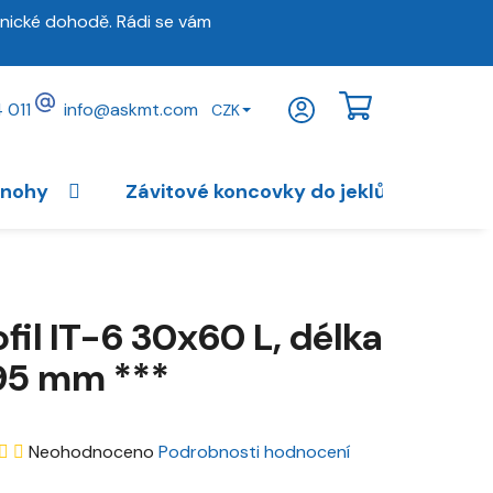
nické dohodě. Rádi se vám
 011
info
@
askmt.com
CZK
NÁKUPNÍ
KOŠÍK
 nohy
Závitové koncovky do jeklů
Vybav
ofil IT-6 30x60 L, délka
95 mm ***
Průměrné
Neohodnoceno
Podrobnosti hodnocení
hodnocení