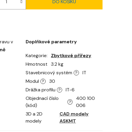
DO KOŠÍKU
pravu v
Doplňkové parametry
tně
Kategorie
Zbytkové přířezy
Hmotnost
3.2 kg
Stavebnicový systém
IT
?
Modul
30
?
Drážka profilu
IT-6
?
Objednací číslo
400 100
?
(kód)
006
3D a 2D
CAD modely
modely
ASKMT