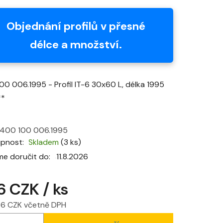
produktu
je
Objednání profilů v přesné
0,0
délce a množství.
z
5
hvězdiček.
00 006.1995 - Profil IT-6 30x60 L, délka 1995
**
400 100 006.1995
upnost
Skladem
(3 ks)
e doručit do:
11.8.2026
6 CZK
/ ks
,56 CZK včetně DPH
 cena: