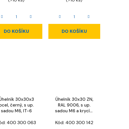
DO KOŠÍKU
DO KOŠÍKU
Úhelník 30x30x3
Úhelník 30x30 ZN,
ocel, černý, s up.
RAL 9006, s up.
sadou M6, IT-6
sadou M6 a krycím
víčkem, IT-6
ód:
400 300 063
Kód:
400 300 142