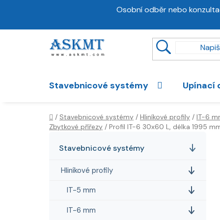
Přejít
Osobní odběr nebo konzulta
na
obsah
Stavebnicové systémy
Upínací 
Domů
/
Stavebnicové systémy
/
Hliníkové profily
/
IT-6 
Zbytkové přířezy
/
Profil IT-6 30x60 L, délka 1995 m
P
K
Přeskočit
a
kategorie
o
Stavebnicové systémy
t
s
e
Hliníkové profily
t
g
r
o
IT-5 mm
a
r
IT-6 mm
i
n