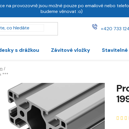
ce na provozovně jsou možné pouze po emailové nebo telefo
budeme věnovat :o)
+420 733 124
desky s drážkou
Závitové vložky
Stavitelné
mm
/
m ***
Pr
19