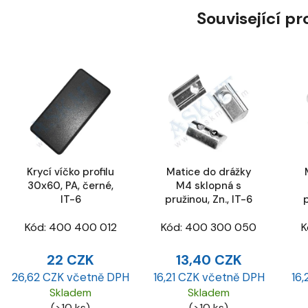
Související p
Krycí víčko profilu
Matice do drážky
30x60, PA, černé,
M4 sklopná s
IT-6
pružinou, Zn., IT-6
p
Kód:
400 400 012
Kód:
400 300 050
K
22 CZK
13,40 CZK
26,62 CZK včetně DPH
16,21 CZK včetně DPH
16,
Skladem
Skladem
(>10 ks)
(>10 ks)