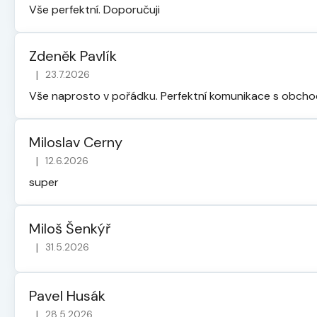
Vše perfektní. Doporučuji
Zdeněk Pavlík
|
23.7.2026
Hodnocení obchodu je 5 z 5 hvězdiček.
Vše naprosto v pořádku. Perfektní komunikace s obch
Miloslav Cerny
|
12.6.2026
Hodnocení obchodu je 5 z 5 hvězdiček.
super
Miloš Šenkýř
|
31.5.2026
Hodnocení obchodu je 5 z 5 hvězdiček.
Pavel Husák
|
28.5.2026