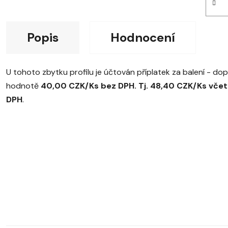
Popis
Hodnocení
U tohoto zbytku profilu je účtován příplatek za balení - do
hodnotě
40,00 CZK/Ks bez DPH. Tj. 48,40 CZK/Ks vče
DPH
.