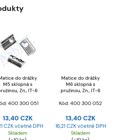
rodukty
Matice do drážky
Matice do drážky
M5 sklopná s
M6 sklopná s
ružinou, Zn., IT-6
pružinou, Zn., IT-6
ód:
400 300 051
Kód:
400 300 052
13,40 CZK
13,40 CZK
21 CZK včetně DPH
16,21 CZK včetně DPH
Skladem
Skladem
(>10 ks)
(>10 ks)