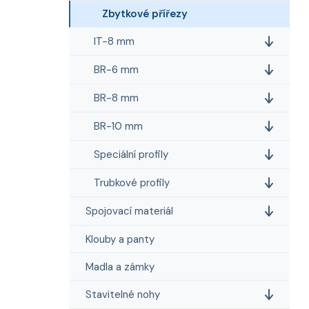
e
n
Zbytkové přířezy
í
p
IT-8 mm
a
BR-6 mm
n
e
BR-8 mm
l
BR-10 mm
Speciální profily
Trubkové profily
Spojovací materiál
Klouby a panty
Madla a zámky
Stavitelné nohy