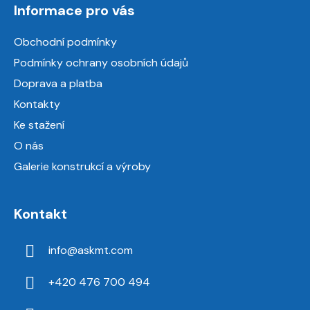
Informace pro vás
p
a
Obchodní podmínky
t
Podmínky ochrany osobních údajů
í
Doprava a platba
Kontakty
Ke stažení
O nás
Galerie konstrukcí a výroby
Kontakt
info
@
askmt.com
+420 476 700 494