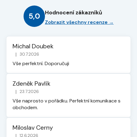
Hodnocení zákazníků
5,0
Zobrazit všechny recenze →
Michal Doubek
|
30.7.2026
Hodnocení obchodu je 5 z 5 hvězdiček.
Vše perfektní. Doporučuji
Zdeněk Pavlík
|
23.7.2026
Hodnocení obchodu je 5 z 5 hvězdiček.
Vše naprosto v pořádku. Perfektní komunikace s
obchodem.
Miloslav Cerny
|
12.6.2026