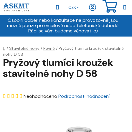
Přejít
Hledat
NÁKU
CZK
na
obsah
KOŠÍ
Osobní odběr nebo konzultace na provozovně jsou
možné pouze po emailové nebo telefonické dohodě.
Rádi se vám budeme věnovat :o)
Domů
/
Stavitelné nohy
/
Pevné
/
Pryžový tlumící kroužek stavitelné
nohy D 58
Pryžový tlumící kroužek
stavitelné nohy D 58
Průměrné
Neohodnoceno
Podrobnosti hodnocení
hodnocení
produktu
je
0,0