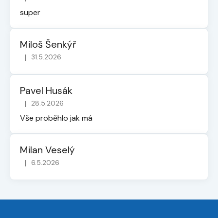
Hodnocení obchodu je 5 z 5 hvězdiček.
super
Miloš Šenkýř
|
31.5.2026
Hodnocení obchodu je 5 z 5 hvězdiček.
Pavel Husák
|
28.5.2026
Hodnocení obchodu je 5 z 5 hvězdiček.
Vše proběhlo jak má
Milan Veselý
|
6.5.2026
Hodnocení obchodu je 5 z 5 hvězdiček.
Z
á