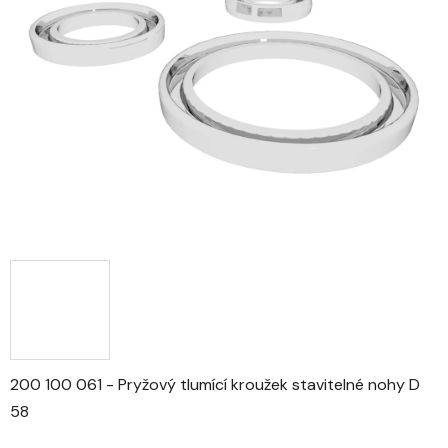
z
5
hvězdiček.
200 100 061 - Pryžový tlumící kroužek stavitelné nohy D
58