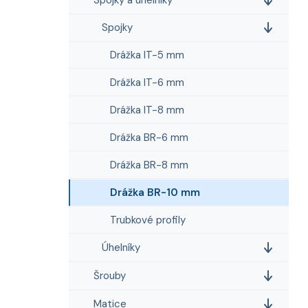
i
n
e
n
Spojky
í
p
Drážka IT-5 mm
a
Drážka IT-6 mm
n
e
Drážka IT-8 mm
l
Drážka BR-6 mm
Drážka BR-8 mm
Drážka BR-10 mm
Trubkové profily
Úhelníky
Šrouby
Matice