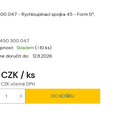
hodnocení
produktu
00 047 - Rychloupínací spojka 45 - Form 0°,
je
0,0
z
450 300 047
5
upnost
Skladem
(>10 ks)
hvězdiček.
e doručit do:
12.8.2026
 CZK
/ ks
 CZK včetně DPH
 cena:
DO KOŠÍKU