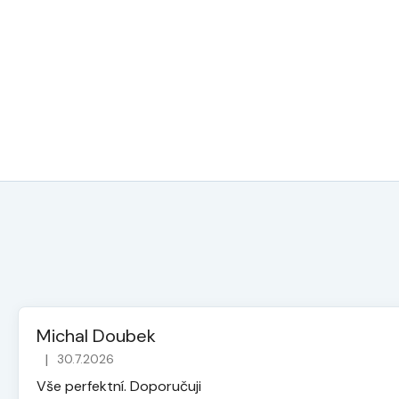
Michal Doubek
|
30.7.2026
Hodnocení obchodu je 5 z 5 hvězdiček.
Vše perfektní. Doporučuji