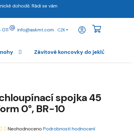
nické dohodě. Rádi se vám
 011
info
@
askmt.com
CZK
NÁKUPNÍ
KOŠÍK
 nohy
Závitové koncovky do jeklů
Vybav
chloupínací spojka 45
Form 0°, BR-10
Průměrné
Neohodnoceno
Podrobnosti hodnocení