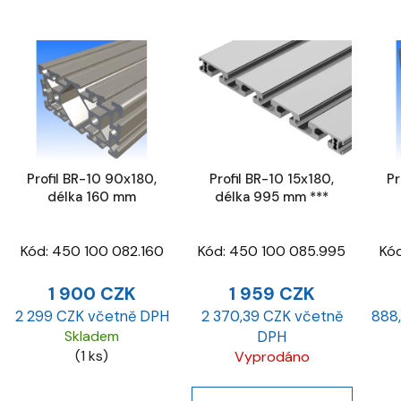
Profil BR-10 90x180,
Profil BR-10 15x180,
Pr
délka 160 mm
délka 995 mm ***
Kód:
450 100 082.160
Kód:
450 100 085.995
Kó
1 900 CZK
1 959 CZK
2 299 CZK včetně DPH
2 370,39 CZK včetně
888
Skladem
DPH
(1 ks)
Vyprodáno