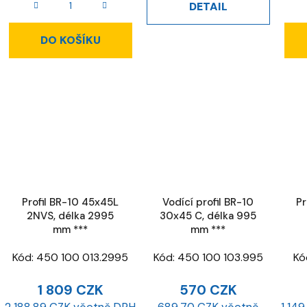
DETAIL
DO KOŠÍKU
Profil BR-10 45x45L
Vodící profil BR-10
Pr
2NVS, délka 2995
30x45 C, délka 995
mm ***
mm ***
Kód:
450 100 013.2995
Kód:
450 100 103.995
Kó
1 809 CZK
570 CZK