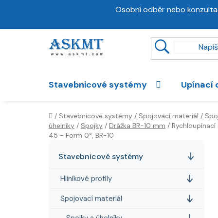
Přejít
Osobní odběr nebo konzulta
na
obsah
Stavebnicové systémy
Upínací 
Domů
/
Stavebnicové systémy
/
Spojovací materiál
/
Spo
úhelníky
/
Spojky
/
Drážka BR-10 mm
/
Rychloupínací
45 - Form 0°, BR-10
P
K
Přeskočit
a
kategorie
o
Stavebnicové systémy
t
s
e
Hliníkové profily
t
g
r
o
Spojovací materiál
a
r
Spojky a úhelníky