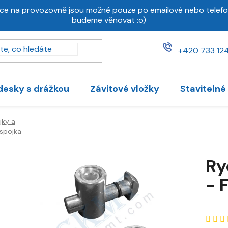
ce na provozovně jsou možné pouze po emailové nebo telefo
budeme věnovat :o)
+420 733 124
desky s drážkou
Závitové vložky
Stavitelné
jky a
 spojka
Ry
- 