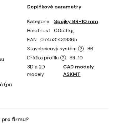
Doplňkové parametry
Kategorie
Spojky BR-10 mm
Hmotnost
0.053 kg
EAN
0745314318365
Stavebnicový systém
BR
?
Drážka profilu
BR-10
?
ou
3D a 2D
CAD modely
modely
ASKMT
ů (při
pro firmu?