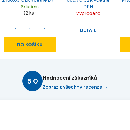
2 188,89 CZK včetně DPH
689,70 CZK včetně
1 14
Skladem
DPH
(2 ks)
Vyprodáno
DETAIL
DO KOŠÍKU
Hodnocení zákazníků
5,0
Zobrazit všechny recenze →