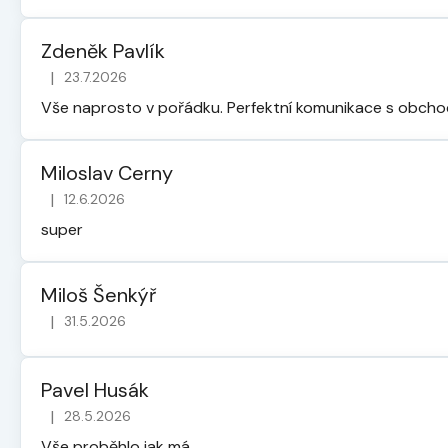
Zdeněk Pavlík
|
23.7.2026
Hodnocení obchodu je 5 z 5 hvězdiček.
Vše naprosto v pořádku. Perfektní komunikace s obch
Miloslav Cerny
|
12.6.2026
Hodnocení obchodu je 5 z 5 hvězdiček.
super
Miloš Šenkýř
|
31.5.2026
Hodnocení obchodu je 5 z 5 hvězdiček.
Pavel Husák
|
28.5.2026
Hodnocení obchodu je 5 z 5 hvězdiček.
Vše proběhlo jak má