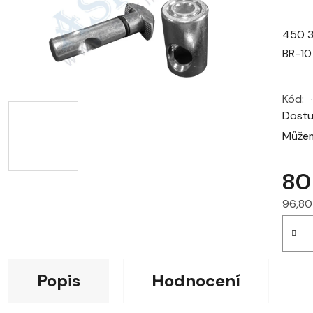
450 3
BR-10
Kód:
Dost
Můžem
80
96,80
Měrná
Popis
Hodnocení