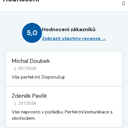
Hodnocení zákazníků
5,0
Zobrazit všechny recenze →
Michal Doubek
|
30.7.2026
Hodnocení obchodu je 5 z 5 hvězdiček.
Vše perfektní. Doporučuji
Zdeněk Pavlík
|
23.7.2026
Hodnocení obchodu je 5 z 5 hvězdiček.
Vše naprosto v pořádku. Perfektní komunikace s
obchodem.