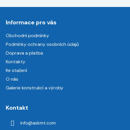
Z
á
Informace pro vás
p
a
Obchodní podmínky
t
Podmínky ochrany osobních údajů
í
Doprava a platba
Kontakty
Ke stažení
O nás
Galerie konstrukcí a výroby
Kontakt
info
@
askmt.com