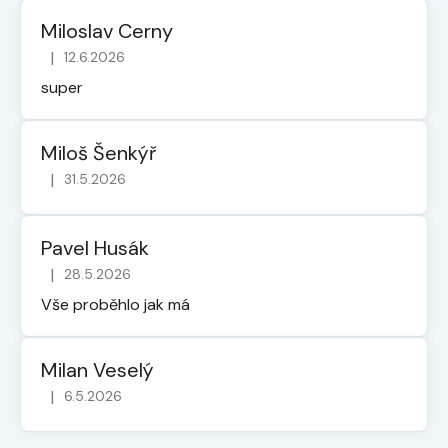
Miloslav Cerny
|
12.6.2026
Hodnocení obchodu je 5 z 5 hvězdiček.
super
Miloš Šenkýř
|
31.5.2026
Hodnocení obchodu je 5 z 5 hvězdiček.
Pavel Husák
|
28.5.2026
Hodnocení obchodu je 5 z 5 hvězdiček.
Vše proběhlo jak má
Milan Veselý
|
6.5.2026
Hodnocení obchodu je 5 z 5 hvězdiček.