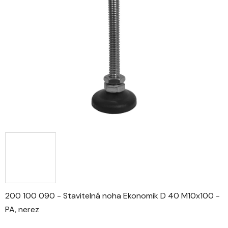
z
5
hvězdiček.
200 100 090 - Stavitelná noha Ekonomik D 40 M10x100 -
PA, nerez