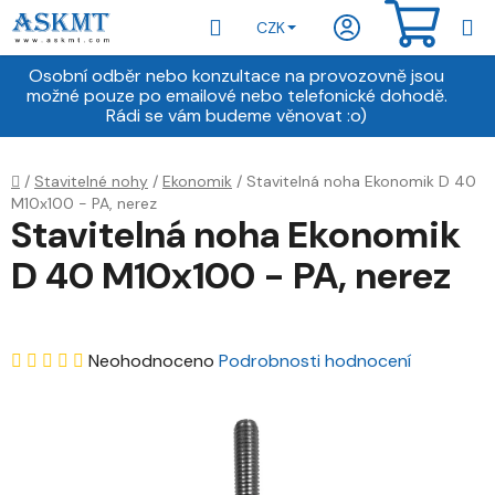
Přejít
Hledat
NÁKU
CZK
na
obsah
KOŠÍ
Osobní odběr nebo konzultace na provozovně jsou
možné pouze po emailové nebo telefonické dohodě.
Rádi se vám budeme věnovat :o)
Domů
/
Stavitelné nohy
/
Ekonomik
/
Stavitelná noha Ekonomik D 40
M10x100 - PA, nerez
Stavitelná noha Ekonomik
D 40 M10x100 - PA, nerez
Průměrné
Neohodnoceno
Podrobnosti hodnocení
hodnocení
produktu
je
0,0