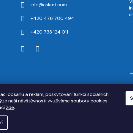
V
info
@
askmt.com
i
s
+420 476 700 494
+420 733 124 011
zaci obsahu a reklam, poskytování funkcí sociálních
S
lýze naší návštěvnosti využíváme soubory cookies.
ací
zde
.
ní
a vyhrazena.
Upravit nastavení cookies