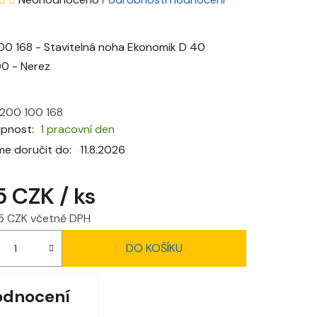
hodnocení
produktu
00 168 - Stavitelná noha Ekonomik D 40
je
0 - Nerez
0,0
z
200 100 168
5
upnost
1 pracovní den
hvězdiček.
e doručit do:
11.8.2026
5 CZK
/ ks
5 CZK včetně DPH
 cena:
DO KOŠÍKU
odnocení