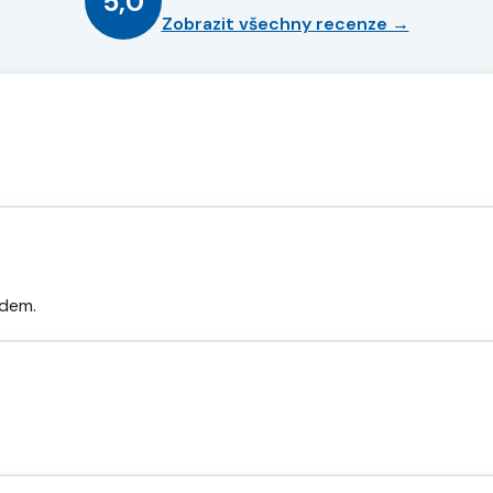
5,0
Zobrazit všechny recenze →
odem.