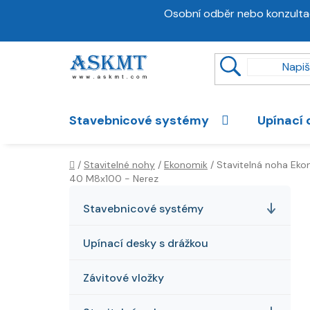
Přejít
Osobní odběr nebo konzulta
na
obsah
Stavebnicové systémy
Upínací 
Domů
/
Stavitelné nohy
/
Ekonomik
/
Stavitelná noha Eko
40 M8x100 - Nerez
P
K
Přeskočit
a
kategorie
o
Stavebnicové systémy
t
s
e
Upínací desky s drážkou
t
g
r
o
Závitové vložky
a
r
i
n