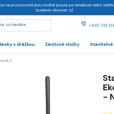
ce na provozovně jsou možné pouze po emailové nebo telefo
budeme věnovat :o)
+420 733 124
desky s drážkou
Závitové vložky
Stavitelné
nomik D
St
Ek
- 