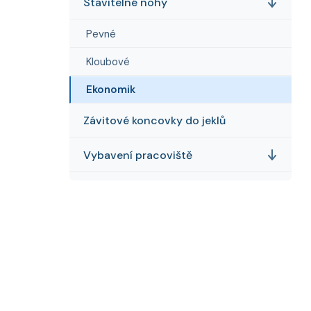
e
Stavitelné nohy
n
í
Pevné
p
a
Kloubové
n
Ekonomik
e
l
Závitové koncovky do jeklů
Vybavení pracoviště