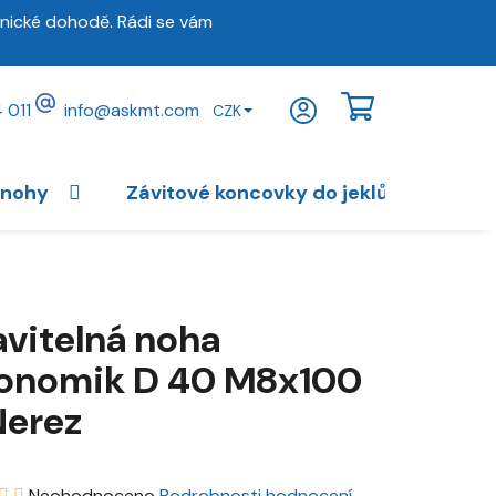
nické dohodě. Rádi se vám
 011
info
@
askmt.com
CZK
NÁKUPNÍ
KOŠÍK
 nohy
Závitové koncovky do jeklů
Vybav
avitelná noha
onomik D 40 M8x100
Nerez
Průměrné
Neohodnoceno
Podrobnosti hodnocení