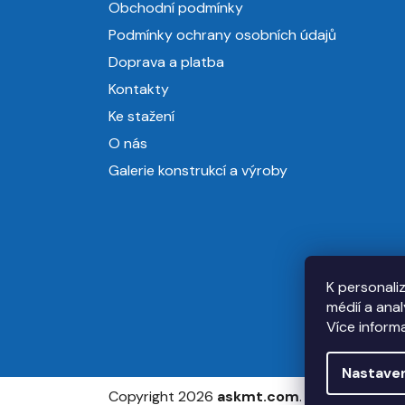
Obchodní podmínky
t
Podmínky ochrany osobních údajů
í
Doprava a platba
Kontakty
Ke stažení
O nás
Galerie konstrukcí a výroby
K personali
médií a ana
Více inform
Nastave
Copyright 2026
askmt.com
. Všechna práv