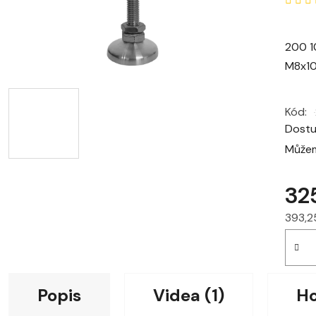
200 1
M8x10
Kód:
Dost
Můžem
32
393,2
Měrná
Popis
Videa (1)
H