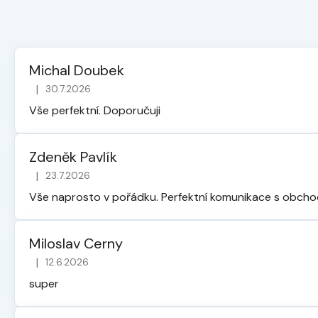
Michal Doubek
|
30.7.2026
Hodnocení obchodu je 5 z 5 hvězdiček.
Vše perfektní. Doporučuji
Zdeněk Pavlík
|
23.7.2026
Hodnocení obchodu je 5 z 5 hvězdiček.
Vše naprosto v pořádku. Perfektní komunikace s obch
Miloslav Cerny
|
12.6.2026
Hodnocení obchodu je 5 z 5 hvězdiček.
super