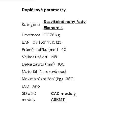
Doplňkové parametry
Stavitelné nohy řady
Kategorie
Ekonomik
Hmotnost
0.076 kg
EAN
0745314310123
Průměr talířku (mm)
40
Velikost závitu
M8
Délka závitu (mm)
100
Materiál
Nerezová ocel
Maximální zatížení (kg)
350
ESD
Ano
3D a 2D
CAD modely
modely
ASKMT