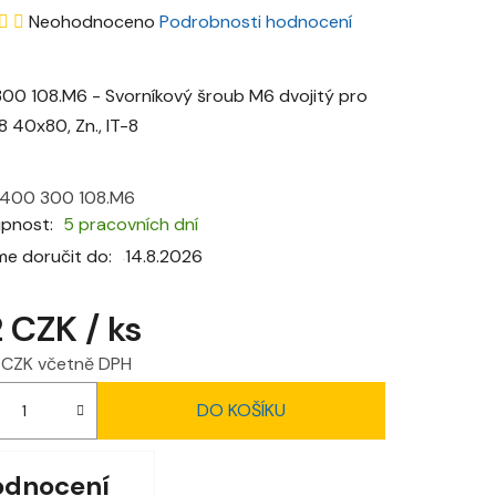
Průměrné
Neohodnoceno
Podrobnosti hodnocení
hodnocení
produktu
00 108.M6 - Svorníkový šroub M6 dvojitý pro
je
 8 40x80, Zn., IT-8
0,0
z
400 300 108.M6
5
upnost
5 pracovních dní
hvězdiček.
e doručit do:
14.8.2026
2 CZK
/ ks
2 CZK včetně DPH
 cena:
DO KOŠÍKU
odnocení