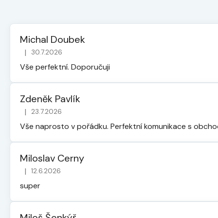
Michal Doubek
|
30.7.2026
Hodnocení obchodu je 5 z 5 hvězdiček.
Vše perfektní. Doporučuji
Zdeněk Pavlík
|
23.7.2026
Hodnocení obchodu je 5 z 5 hvězdiček.
Vše naprosto v pořádku. Perfektní komunikace s obch
Miloslav Cerny
|
12.6.2026
Hodnocení obchodu je 5 z 5 hvězdiček.
super
Miloš Šenkýř