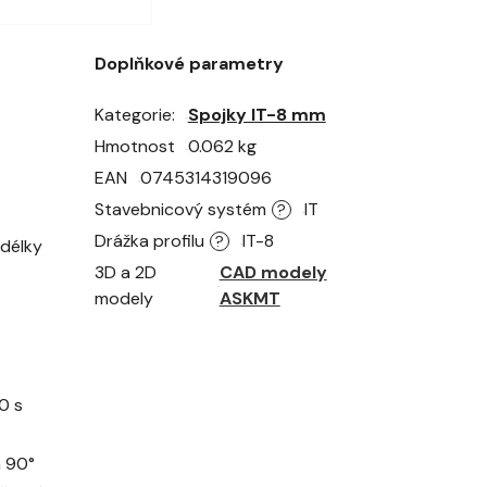
Doplňkové parametry
Kategorie
Spojky IT-8 mm
Hmotnost
0.062 kg
EAN
0745314319096
Stavebnicový systém
IT
?
Drážka profilu
IT-8
?
 délky
3D a 2D
CAD modely
modely
ASKMT
0 s
m 90°