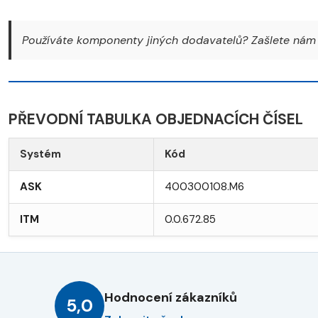
Používáte komponenty jiných dodavatelů? Zašlete nám 
PŘEVODNÍ TABULKA OBJEDNACÍCH ČÍSEL
Systém
Kód
ASK
400300108.M6
ITM
0.0.672.85
Hodnocení zákazníků
5,0