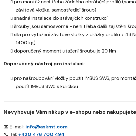
pro montáž není třeba žádného obrábění profilů (sam
závitová vložka, samostředící šroub)
snadná instalace do stávajících konstrukcí
šrouby jsou samosvorné - není třeba další zajištění šr
síla pro vytažení závitové vložky z drážky profilu < 43 
1400 kg)
doporučený moment utažení šroubu je 20 Nm
Doporučený nástroj pro instalaci:
pro našroubování vložky použít IMBUS SW6, pro montá
použít IMBUS SW5 s kuličkou
Nevyhovuje Vám nákup v e-shopu nebo nakupujete 
📧 E-mail:
info@askmt.com
📞 Tel:
+420 476 700 494