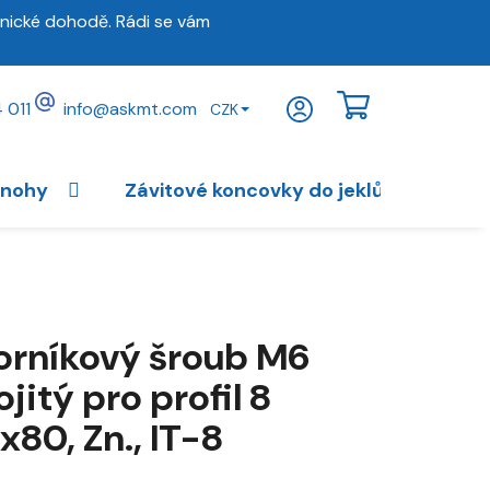
nické dohodě. Rádi se vám
 011
info
@
askmt.com
CZK
NÁKUPNÍ
KOŠÍK
 nohy
Závitové koncovky do jeklů
Vybav
orníkový šroub M6
jitý pro profil 8
x80, Zn., IT-8