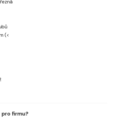
ořezná
oubů
Nm (<
ž
pro firmu?