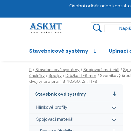
Přejít
Osobní odběr nebo konzulta
na
obsah
Stavebnicové systémy
Upínací 
Domů
/
Stavebnicové systémy
/
Spojovací materiál
/
Spo
úhelníky
/
Spojky
/
Drážka IT-8 mm
/
Svorníkový šro
dvojitý pro profil 8 40x80, Zn., IT-8
P
K
Přeskočit
a
kategorie
o
Stavebnicové systémy
t
s
e
Hliníkové profily
t
g
r
o
Spojovací materiál
a
r
Spojky a úhelníky