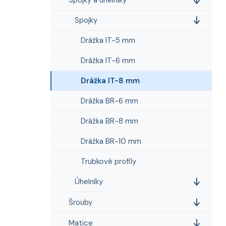
i
n
e
n
Spojky
í
p
Drážka IT-5 mm
a
Drážka IT-6 mm
n
e
Drážka IT-8 mm
l
Drážka BR-6 mm
Drážka BR-8 mm
Drážka BR-10 mm
Trubkové profily
Úhelníky
Šrouby
Matice