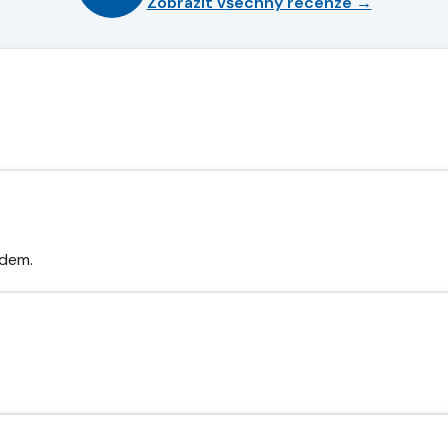
Zobrazit všechny recenze →
odem.