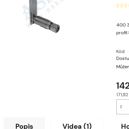
400 3
profil
Kód:
Dost
Můžem
14
171,8
Měrná
Popis
Videa (1)
H