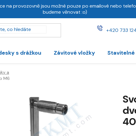
ce na provozovně jsou možné pouze po emailové nebo telefo
budeme věnovat :o)
+420 733 124
desky s drážkou
Závitové vložky
Stavitelné
jky a
ub M6
Sv
dvo
40