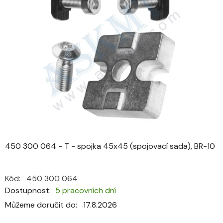
0,0
z
5
hvězdiček.
450 300 064 - T - spojka 45x45 (spojovací sada), BR-10
Kód:
450 300 064
Dostupnost
5 pracovních dní
Můžeme doručit do:
17.8.2026