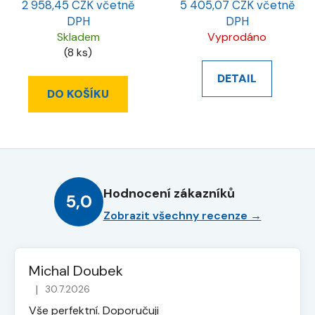
2 958,45 CZK včetně
5 405,07 CZK včetně
DPH
DPH
Skladem
Vyprodáno
(8 ks)
DETAIL
DO KOŠÍKU
Hodnocení zákazníků
5,0
Zobrazit všechny recenze →
Michal Doubek
|
30.7.2026
Hodnocení obchodu je 5 z 5 hvězdiček.
Vše perfektní. Doporučuji