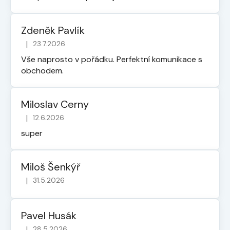
Zdeněk Pavlík
|
23.7.2026
Hodnocení obchodu je 5 z 5 hvězdiček.
Vše naprosto v pořádku. Perfektní komunikace s
obchodem.
Miloslav Cerny
|
12.6.2026
Hodnocení obchodu je 5 z 5 hvězdiček.
super
Miloš Šenkýř
|
31.5.2026
Hodnocení obchodu je 5 z 5 hvězdiček.
Pavel Husák
|
28.5.2026