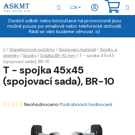
Přejít
Hledat
NÁKU
CZK
na
obsah
KOŠÍ
Osobní odběr nebo konzultace na provozovně jsou
možné pouze po emailové nebo telefonické dohodě.
Rádi se vám budeme věnovat :o)
Domů
/
Stavebnicové systémy
/
Spojovací materiál
/
Spojky a
úhelníky
/
Spojky
/
Drážka BR-10 mm
/
T - spojka 45x45
(spojovací sada), BR-10
T - spojka 45x45
(spojovací sada), BR-10
Průměrné
Neohodnoceno
Podrobnosti hodnocení
hodnocení
produktu
je