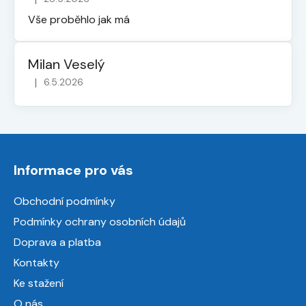
Hodnocení obchodu je 5 z 5 hvězdiček.
Vše proběhlo jak má
Milan Veselý
|
6.5.2026
Hodnocení obchodu je 5 z 5 hvězdiček.
Z
á
Informace pro vás
p
a
Obchodní podmínky
t
Podmínky ochrany osobních údajů
í
Doprava a platba
Kontakty
Ke stažení
O nás