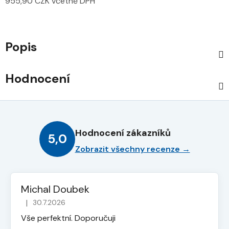
955,90 CZK včetně DPH
Měrná cena:
Popis
Hodnocení
Hodnocení zákazníků
5,0
Zobrazit všechny recenze →
Michal Doubek
|
30.7.2026
Hodnocení obchodu je 5 z 5 hvězdiček.
Vše perfektní. Doporučuji