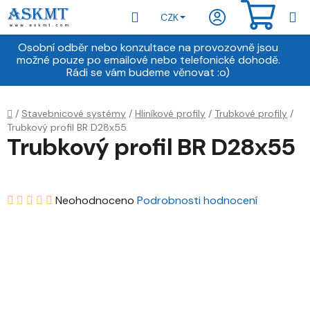
Přejít
Hledat
NÁKU
CZK
na
obsah
KOŠÍ
Osobní odběr nebo konzultace na provozovně jsou
možné pouze po emailové nebo telefonické dohodě.
Rádi se vám budeme věnovat :o)
Domů
/
Stavebnicové systémy
/
Hliníkové profily
/
Trubkové profily
/
Trubkový profil BR D28x55
Trubkový profil BR D28x55
Průměrné
Neohodnoceno
Podrobnosti hodnocení
hodnocení
produktu
je
0,0
z