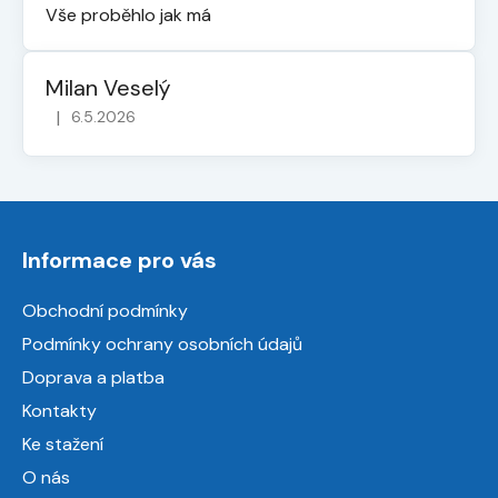
Vše proběhlo jak má
Milan Veselý
|
6.5.2026
Hodnocení obchodu je 5 z 5 hvězdiček.
Z
á
Informace pro vás
p
a
Obchodní podmínky
t
Podmínky ochrany osobních údajů
í
Doprava a platba
Kontakty
Ke stažení
O nás