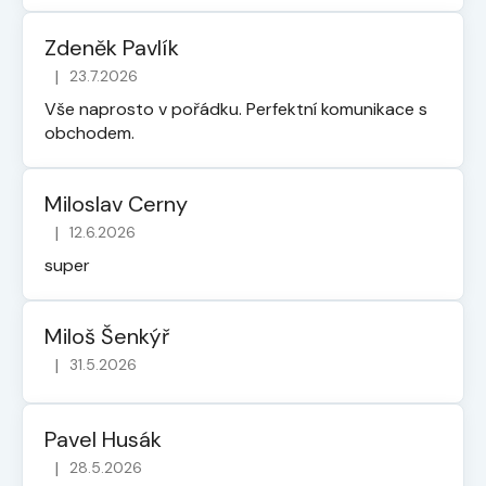
Zdeněk Pavlík
|
23.7.2026
Hodnocení obchodu je 5 z 5 hvězdiček.
Vše naprosto v pořádku. Perfektní komunikace s
obchodem.
Miloslav Cerny
|
12.6.2026
Hodnocení obchodu je 5 z 5 hvězdiček.
super
Miloš Šenkýř
|
31.5.2026
Hodnocení obchodu je 5 z 5 hvězdiček.
Pavel Husák
|
28.5.2026
Hodnocení obchodu je 5 z 5 hvězdiček.