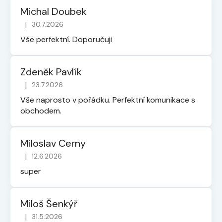
Michal Doubek
|
30.7.2026
Hodnocení obchodu je 5 z 5 hvězdiček.
Vše perfektní. Doporučuji
Zdeněk Pavlík
|
23.7.2026
Hodnocení obchodu je 5 z 5 hvězdiček.
Vše naprosto v pořádku. Perfektní komunikace s
obchodem.
Miloslav Cerny
|
12.6.2026
Hodnocení obchodu je 5 z 5 hvězdiček.
super
Miloš Šenkýř
|
31.5.2026
Hodnocení obchodu je 5 z 5 hvězdiček.