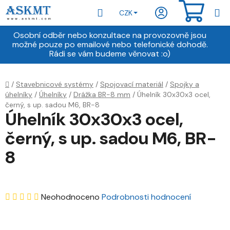
Přejít
Hledat
NÁKU
CZK
na
obsah
KOŠÍ
Osobní odběr nebo konzultace na provozovně jsou
možné pouze po emailové nebo telefonické dohodě.
Rádi se vám budeme věnovat :o)
Domů
/
Stavebnicové systémy
/
Spojovací materiál
/
Spojky a
úhelníky
/
Úhelníky
/
Drážka BR-8 mm
/
Úhelník 30x30x3 ocel,
černý, s up. sadou M6, BR-8
Úhelník 30x30x3 ocel,
černý, s up. sadou M6, BR-
8
Průměrné
Neohodnoceno
Podrobnosti hodnocení
hodnocení
produktu