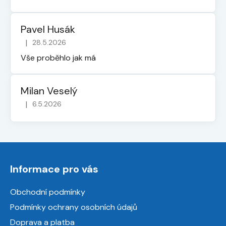
Pavel Husák
|
28.5.2026
Hodnocení obchodu je 5 z 5 hvězdiček.
Vše proběhlo jak má
Milan Veselý
|
6.5.2026
Hodnocení obchodu je 5 z 5 hvězdiček.
Z
á
Informace pro vás
p
a
Obchodní podmínky
t
Podmínky ochrany osobních údajů
í
Doprava a platba