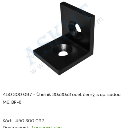
je
0,0
z
5
hvězdiček.
450 300 097 - Úhelník 30x30x3 ocel, černý, s up. sadou
M6, BR-8
Kód:
450 300 097
Dostupnost
1 pracovní den