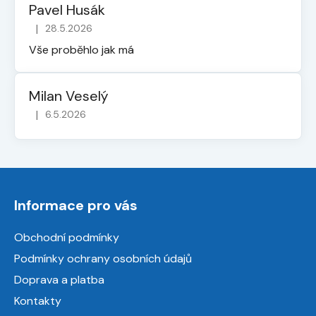
Pavel Husák
|
28.5.2026
Hodnocení obchodu je 5 z 5 hvězdiček.
Vše proběhlo jak má
Milan Veselý
|
6.5.2026
Hodnocení obchodu je 5 z 5 hvězdiček.
Z
á
Informace pro vás
p
a
Obchodní podmínky
t
Podmínky ochrany osobních údajů
í
Doprava a platba
Kontakty