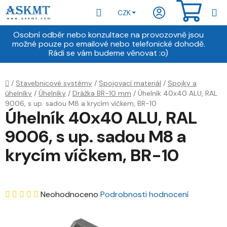
Přejít
Hledat
NÁKU
CZK
na
obsah
KOŠÍ
Osobní odběr nebo konzultace na provozovně jsou
možné pouze po emailové nebo telefonické dohodě.
Rádi se vám budeme věnovat :o)
Domů
/
Stavebnicové systémy
/
Spojovací materiál
/
Spojky a
úhelníky
/
Úhelníky
/
Drážka BR-10 mm
/
Úhelník 40x40 ALU, RAL
9006, s up. sadou M8 a krycím víčkem, BR-10
Úhelník 40x40 ALU, RAL
9006, s up. sadou M8 a
krycím víčkem, BR-10
Průměrné
Neohodnoceno
Podrobnosti hodnocení
hodnocení
produktu