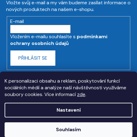
Vložte svůj e-mail a my vám budeme zasílat informace o
nových produktech na našem e-shopu.
E-mail
Vložením e-mailu souhlasíte s
podmínkami
ochrany osobních údajů
PŘIHLÁSIT SE
K personalizaci obsahu a reklam, poskytování funkcí
sociálních médií a analýze naší návštěvnosti využíváme
soubory cookies. Více informací
zde
.
Nastavení
Vytvořil Shoptet
Souhlasím
Copyright 2026
askmt.com
. Všechna práva