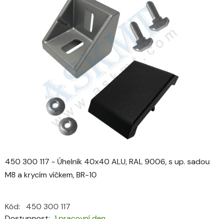
je
0,0
z
5
hvězdiček.
450 300 117 - Úhelník 40x40 ALU, RAL 9006, s up. sadou
M8 a krycím víčkem, BR-10
Kód:
450 300 117
Dostupnost
1 pracovní den