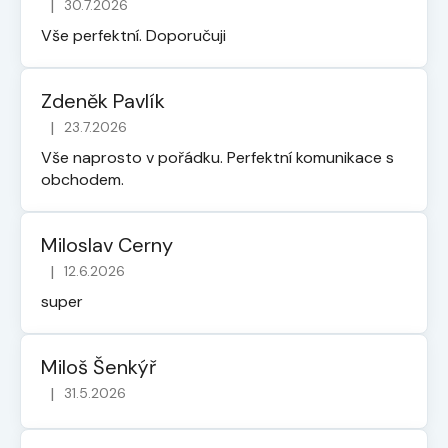
|
30.7.2026
Hodnocení obchodu je 5 z 5 hvězdiček.
Vše perfektní. Doporučuji
Zdeněk Pavlík
|
23.7.2026
Hodnocení obchodu je 5 z 5 hvězdiček.
Vše naprosto v pořádku. Perfektní komunikace s
obchodem.
Miloslav Cerny
|
12.6.2026
Hodnocení obchodu je 5 z 5 hvězdiček.
super
Miloš Šenkýř
|
31.5.2026
Hodnocení obchodu je 5 z 5 hvězdiček.