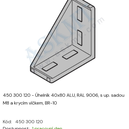
je
0,0
z
5
hvězdiček.
450 300 120 - Úhelník 40x80 ALU, RAL 9006, s up. sadou
M8 a krycím víčkem, BR-10
Kód:
450 300 120
Dostupnost
1 pracovní den