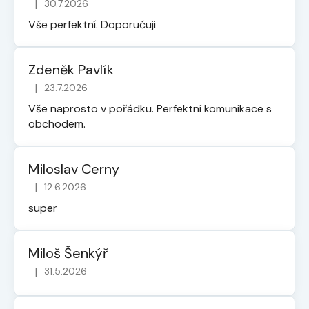
|
30.7.2026
Hodnocení obchodu je 5 z 5 hvězdiček.
Vše perfektní. Doporučuji
Zdeněk Pavlík
|
23.7.2026
Hodnocení obchodu je 5 z 5 hvězdiček.
Vše naprosto v pořádku. Perfektní komunikace s
obchodem.
Miloslav Cerny
|
12.6.2026
Hodnocení obchodu je 5 z 5 hvězdiček.
super
Miloš Šenkýř
|
31.5.2026
Hodnocení obchodu je 5 z 5 hvězdiček.