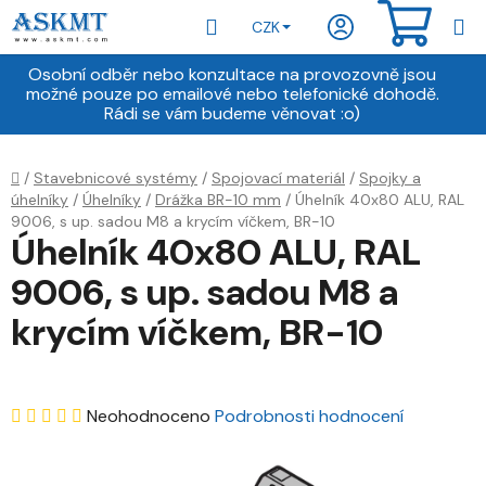
Přejít
Hledat
NÁKU
CZK
na
obsah
KOŠÍ
Osobní odběr nebo konzultace na provozovně jsou
možné pouze po emailové nebo telefonické dohodě.
Rádi se vám budeme věnovat :o)
Domů
/
Stavebnicové systémy
/
Spojovací materiál
/
Spojky a
úhelníky
/
Úhelníky
/
Drážka BR-10 mm
/
Úhelník 40x80 ALU, RAL
9006, s up. sadou M8 a krycím víčkem, BR-10
Úhelník 40x80 ALU, RAL
9006, s up. sadou M8 a
krycím víčkem, BR-10
Průměrné
Neohodnoceno
Podrobnosti hodnocení
hodnocení
produktu