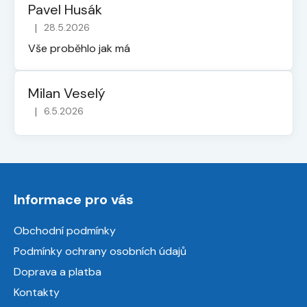
Pavel Husák
|
28.5.2026
Hodnocení obchodu je 5 z 5 hvězdiček.
Vše proběhlo jak má
Milan Veselý
|
6.5.2026
Hodnocení obchodu je 5 z 5 hvězdiček.
Z
á
Informace pro vás
p
a
Obchodní podmínky
t
Podmínky ochrany osobních údajů
í
Doprava a platba
Kontakty