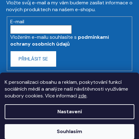
Vložte svůj e-mail a my vám budeme zasílat informace o
nových produktech na našem e-shopu.
E-mail
Vložením e-mailu souhlasíte s
podmínkami
ochrany osobních údajů
PŘIHLÁSIT SE
K personalizaci obsahu a reklam, poskytování funkcí
sociálních médií a analýze naší návštěvnosti využíváme
soubory cookies. Více informací
zde
.
Nastavení
Vytvořil Shoptet
Souhlasím
Copyright 2026
askmt.com
. Všechna práva