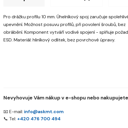
Pro drážku profilu 10 mm. Úhelníkový spoj zaručuje spolehliv
upevnění. Možnost posuvu profilů, při povolení šroubů, bez
obrábění. Komponent vytváří vodivé spojení - splňuje poža
ESD. Materiál: hliníkový odlitek, bez povrchové úpravy.
Nevyhovuje Vám nákup v e-shopu nebo nakupujete 
📧 E-mail:
info@askmt.com
📞 Tel:
+420 476 700 494