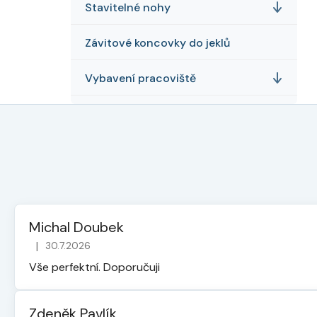
Stavitelné nohy
Závitové koncovky do jeklů
Vybavení pracoviště
Michal Doubek
|
30.7.2026
Hodnocení obchodu je 5 z 5 hvězdiček.
Vše perfektní. Doporučuji
Zdeněk Pavlík