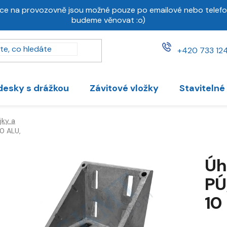
ce na provozovně jsou možné pouze po emailové nebo telefo
budeme věnovat :o)
+420 733 124
desky s drážkou
Závitové vložky
Stavitelné
jky a
0 ALU,
Úh
PÚ
10