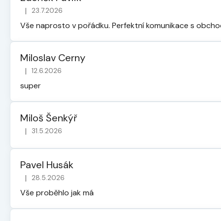
|
23.7.2026
Hodnocení obchodu je 5 z 5 hvězdiček.
Vše naprosto v pořádku. Perfektní komunikace s obch
Miloslav Cerny
|
12.6.2026
Hodnocení obchodu je 5 z 5 hvězdiček.
super
Miloš Šenkýř
|
31.5.2026
Hodnocení obchodu je 5 z 5 hvězdiček.
Pavel Husák
|
28.5.2026
Hodnocení obchodu je 5 z 5 hvězdiček.
Vše proběhlo jak má