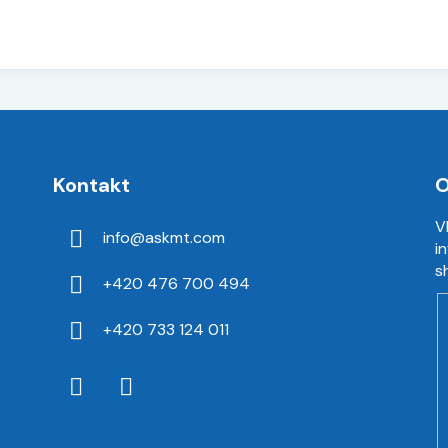
Kontakt
O
V
info
@
askmt.com
i
s
+420 476 700 494
+420 733 124 011