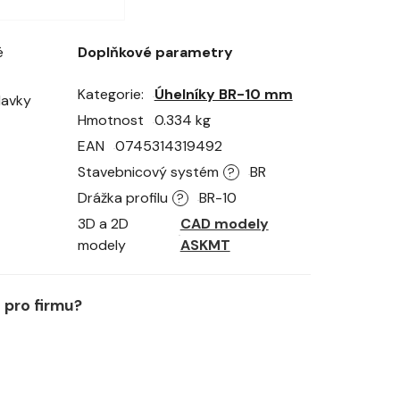
é
Doplňkové parametry
Kategorie
Úhelníky BR-10 mm
davky
Hmotnost
0.334 kg
EAN
0745314319492
Stavebnicový systém
BR
?
Drážka profilu
BR-10
?
3D a 2D
CAD modely
modely
ASKMT
pro firmu?