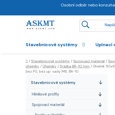
Přejít
Osobní odběr nebo konzulta
na
obsah
Stavebnicové systémy
Upínací 
Domů
/
Stavebnicové systémy
/
Spojovací materiál
/
Spo
úhelníky
/
Úhelníky
/
Drážka BR-10 mm
/
Úhelník 90x9
bez PÚ, bez up. sady M8, BR-10
P
K
Přeskočit
a
kategorie
o
Stavebnicové systémy
t
s
e
Hliníkové profily
t
g
r
o
Spojovací materiál
a
r
Spojky a úhelníky