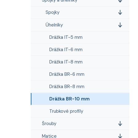
i
n
e
n
Spojky
í
p
Úhelníky
a
Drážka IT-5 mm
n
e
Drážka IT-6 mm
l
Drážka IT-8 mm
Drážka BR-6 mm
Drážka BR-8 mm
Drážka BR-10 mm
Trubkové profily
Šrouby
Matice