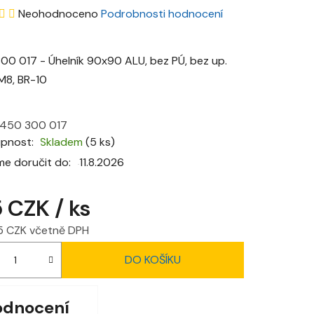
Průměrné
Neohodnoceno
Podrobnosti hodnocení
hodnocení
produktu
00 017 - Úhelník 90x90 ALU, bez PÚ, bez up.
je
M8, BR-10
0,0
z
450 300 017
5
upnost
Skladem
(5 ks)
hvězdiček.
e doručit do:
11.8.2026
5 CZK
/ ks
5 CZK včetně DPH
 cena:
DO KOŠÍKU
odnocení