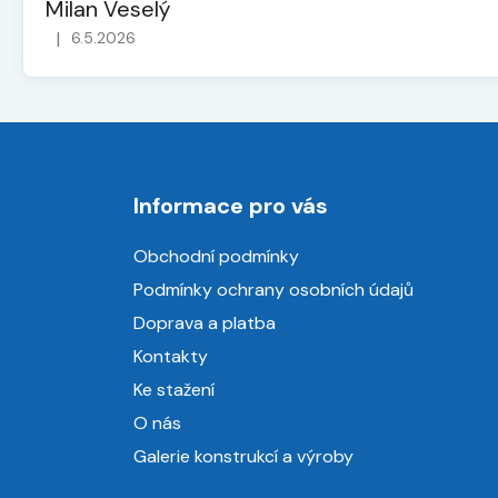
Milan Veselý
|
6.5.2026
Hodnocení obchodu je 5 z 5 hvězdiček.
Z
á
Informace pro vás
p
a
Obchodní podmínky
t
Podmínky ochrany osobních údajů
í
Doprava a platba
Kontakty
Ke stažení
O nás
Galerie konstrukcí a výroby