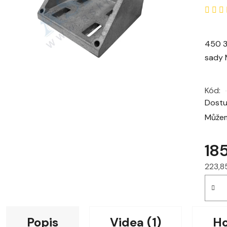
450 3
sady 
Kód:
Dost
Můžem
18
223,8
Měrná
Popis
Videa (1)
H