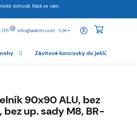
nické dohodě. Rádi se vám
 011
info
@
askmt.com
CZK
NÁKUPNÍ
KOŠÍK
 nohy
Závitové koncovky do jeklů
Vybav
elník 90x90 ALU, bez
, bez up. sady M8, BR-