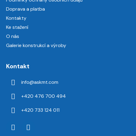
í
Doprava a platba
Kontakty
Ke stažení
O nás
Galerie konstrukcí a výroby
Kontakt
info
@
askmt.com
+420 476 700 494
+420 733 124 011