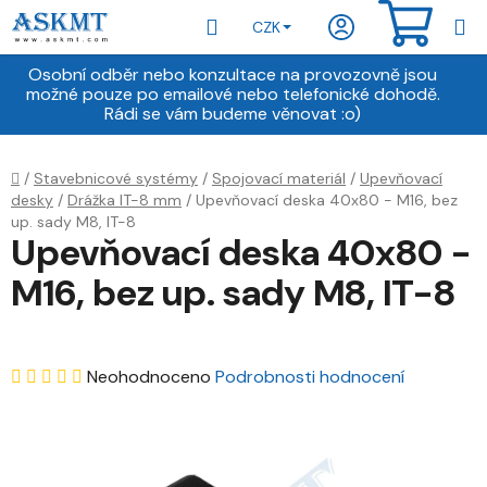
Přejít
Hledat
NÁKU
CZK
na
obsah
KOŠÍ
Osobní odběr nebo konzultace na provozovně jsou
možné pouze po emailové nebo telefonické dohodě.
Rádi se vám budeme věnovat :o)
Domů
/
Stavebnicové systémy
/
Spojovací materiál
/
Upevňovací
desky
/
Drážka IT-8 mm
/
Upevňovací deska 40x80 - M16, bez
up. sady M8, IT-8
Upevňovací deska 40x80 -
M16, bez up. sady M8, IT-8
Průměrné
Neohodnoceno
Podrobnosti hodnocení
hodnocení
produktu
je