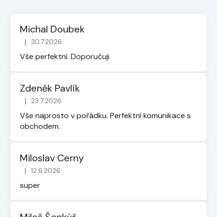
Michal Doubek
|
30.7.2026
Hodnocení obchodu je 5 z 5 hvězdiček.
Vše perfektní. Doporučuji
Zdeněk Pavlík
|
23.7.2026
Hodnocení obchodu je 5 z 5 hvězdiček.
Vše naprosto v pořádku. Perfektní komunikace s
obchodem.
Miloslav Cerny
|
12.6.2026
Hodnocení obchodu je 5 z 5 hvězdiček.
super
Miloš Šenkýř