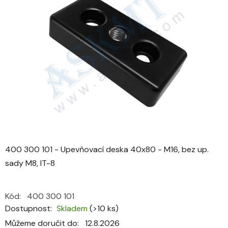
0,0
z
5
hvězdiček.
400 300 101 - Upevňovací deska 40x80 - M16, bez up.
sady M8, IT-8
Kód:
400 300 101
Dostupnost
Skladem
(>10 ks)
Můžeme doručit do:
12.8.2026