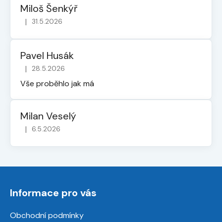
Miloš Šenkýř
|
31.5.2026
Hodnocení obchodu je 5 z 5 hvězdiček.
Pavel Husák
|
28.5.2026
Hodnocení obchodu je 5 z 5 hvězdiček.
Vše proběhlo jak má
Milan Veselý
|
6.5.2026
Hodnocení obchodu je 5 z 5 hvězdiček.
Z
á
Informace pro vás
p
a
Obchodní podmínky