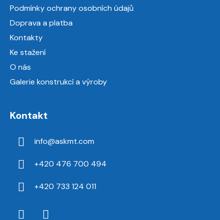
t
Podmínky ochrany osobních údajů
í
Doprava a platba
Kontakty
Ke stažení
O nás
Galerie konstrukcí a výroby
Kontakt
info
@
askmt.com
+420 476 700 494
+420 733 124 011