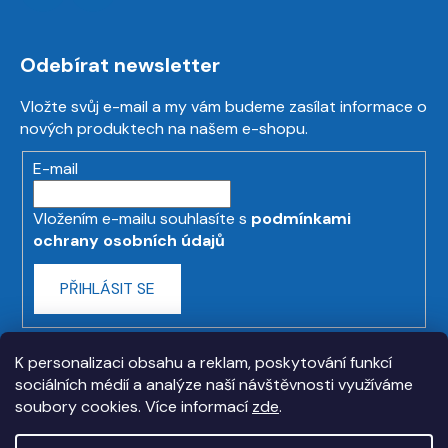
Odebírat newsletter
Vložte svůj e-mail a my vám budeme zasílat informace o
nových produktech na našem e-shopu.
E-mail
Vložením e-mailu souhlasíte s
podmínkami
ochrany osobních údajů
PŘIHLÁSIT SE
K personalizaci obsahu a reklam, poskytování funkcí
sociálních médií a analýze naší návštěvnosti využíváme
soubory cookies. Více informací
zde
.