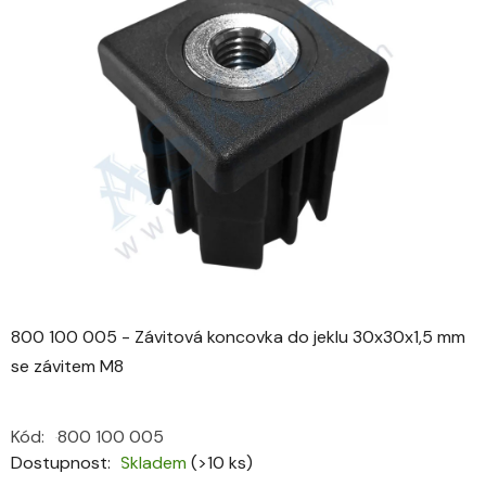
0,0
z
5
hvězdiček.
800 100 005 - Závitová koncovka do jeklu 30x30x1,5 mm
se závitem M8
Kód:
800 100 005
Dostupnost
Skladem
(>10 ks)