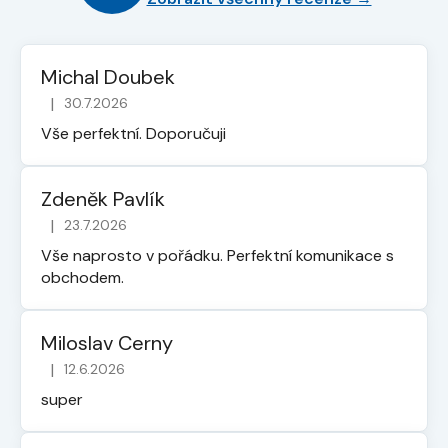
Michal Doubek
|
30.7.2026
Hodnocení obchodu je 5 z 5 hvězdiček.
Vše perfektní. Doporučuji
Zdeněk Pavlík
|
23.7.2026
Hodnocení obchodu je 5 z 5 hvězdiček.
Vše naprosto v pořádku. Perfektní komunikace s
obchodem.
Miloslav Cerny
|
12.6.2026
Hodnocení obchodu je 5 z 5 hvězdiček.
super