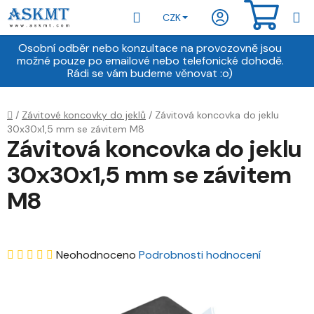
Přejít
Hledat
NÁKU
CZK
na
obsah
KOŠÍ
Osobní odběr nebo konzultace na provozovně jsou
možné pouze po emailové nebo telefonické dohodě.
Rádi se vám budeme věnovat :o)
Domů
/
Závitové koncovky do jeklů
/
Závitová koncovka do jeklu
30x30x1,5 mm se závitem M8
Závitová koncovka do jeklu
30x30x1,5 mm se závitem
M8
Průměrné
Neohodnoceno
Podrobnosti hodnocení
hodnocení
produktu
je