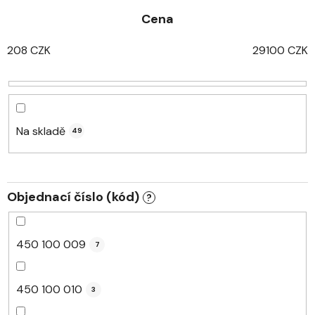
z
Cena
e
n
208
CZK
29100
CZK
í
p
r
o
d
Na skladě
49
u
k
t
Objednací číslo (kód)
?
ů
450 100 009
7
450 100 010
3