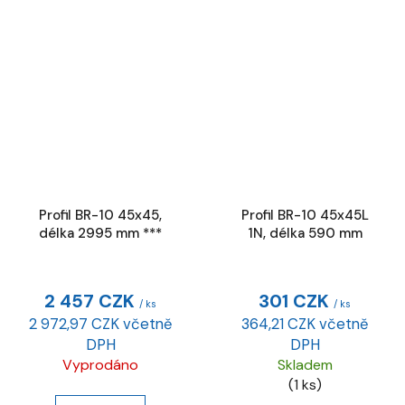
Profil BR-10 45x45,
Profil BR-10 45x45L
délka 2995 mm ***
1N, délka 590 mm
2 457 CZK
301 CZK
/ ks
/ ks
2 972,97 CZK včetně
364,21 CZK včetně
DPH
DPH
Vyprodáno
Skladem
(1 ks)