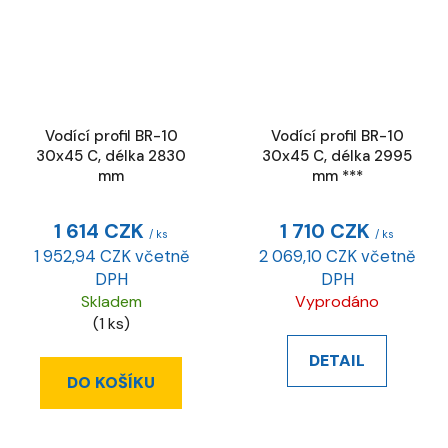
Vodící profil BR-10
Vodící profil BR-10
30x45 C, délka 2830
30x45 C, délka 2995
mm
mm ***
1 614 CZK
1 710 CZK
/ ks
/ ks
1 952,94 CZK včetně
2 069,10 CZK včetně
DPH
DPH
Skladem
Vyprodáno
(1 ks)
DETAIL
DO KOŠÍKU