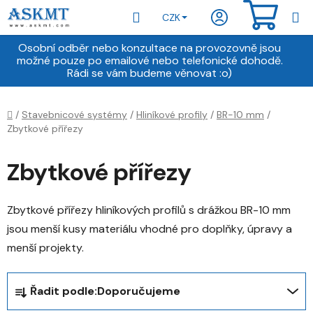
Přejít
Hledat
NÁKU
CZK
na
obsah
KOŠÍ
Osobní odběr nebo konzultace na provozovně jsou
možné pouze po emailové nebo telefonické dohodě.
Rádi se vám budeme věnovat :o)
Domů
/
Stavebnicové systémy
/
Hliníkové profily
/
BR-10 mm
/
Zbytkové přířezy
Zbytkové přířezy
Zbytkové přířezy hliníkových profilů s drážkou BR-10 mm
jsou menší kusy materiálu vhodné pro doplňky, úpravy a
menší projekty.
Ř
Řadit podle:
Doporučujeme
a