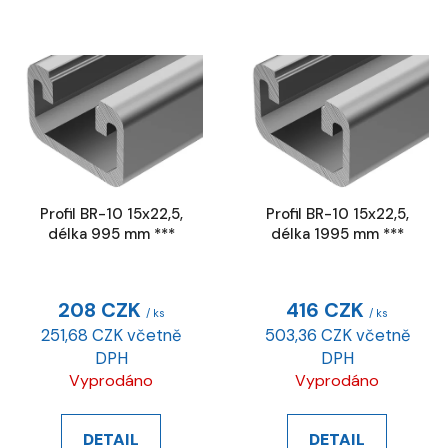
V
ý
p
i
s
p
r
Profil BR-10 15x22,5,
Profil BR-10 15x22,5,
o
délka 995 mm ***
délka 1995 mm ***
d
u
k
208 CZK
416 CZK
/ ks
/ ks
t
251,68 CZK včetně
503,36 CZK včetně
ů
DPH
DPH
Vyprodáno
Vyprodáno
DETAIL
DETAIL