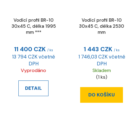
Vodící profil BR-10
Vodící profil BR-10
30x45 C, délka 1995
30x45 C, délka 2530
mm ***
mm
11 400 CZK
1 443 CZK
/ ks
/ ks
13 794 CZK včetně
1 746,03 CZK včetně
DPH
DPH
Vyprodáno
Skladem
(1 ks)
DETAIL
DO KOŠÍKU