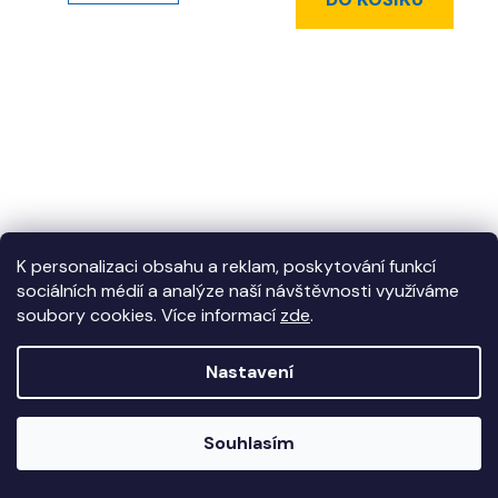
K personalizaci obsahu a reklam, poskytování funkcí
sociálních médií a analýze naší návštěvnosti využíváme
Profil BR-10 45x45L
Profil BR-10 45x45L
soubory cookies. Více informací
zde
.
3N, délka 1995 mm
3N, délka 2942 mm
***
Nastavení
1 162 CZK
1 710 CZK
/ ks
/ ks
1 406,02 CZK včetně
2 069,10 CZK včetně
Souhlasím
DPH
DPH
Skladem
Skladem