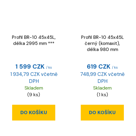
Profil BR-10 45x45L,
Profil BR-10 45x45L
délka 2995 mm ***
černý (komaxit),
délka 980 mm
1 599 CZK
619 CZK
/ ks
/ ks
1 934,79 CZK včetně
748,99 CZK včetně
DPH
DPH
Skladem
Skladem
(9 ks)
(1 ks)
DO KOŠÍKU
DO KOŠÍKU