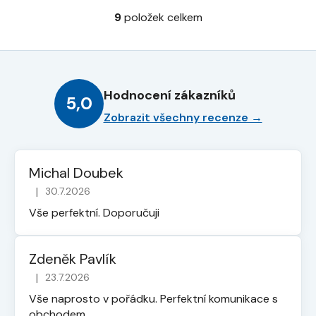
9
položek celkem
O
v
l
á
d
Hodnocení zákazníků
a
5,0
c
Zobrazit všechny recenze →
í
p
r
Michal Doubek
v
|
30.7.2026
k
Hodnocení obchodu je 5 z 5 hvězdiček.
y
Vše perfektní. Doporučuji
v
ý
p
Zdeněk Pavlík
i
|
23.7.2026
Hodnocení obchodu je 5 z 5 hvězdiček.
s
Vše naprosto v pořádku. Perfektní komunikace s
u
obchodem.