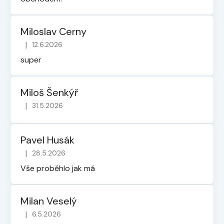
Miloslav Cerny
|
12.6.2026
Hodnocení obchodu je 5 z 5 hvězdiček.
super
Miloš Šenkýř
|
31.5.2026
Hodnocení obchodu je 5 z 5 hvězdiček.
Pavel Husák
|
28.5.2026
Hodnocení obchodu je 5 z 5 hvězdiček.
Vše proběhlo jak má
Milan Veselý
|
6.5.2026
Hodnocení obchodu je 5 z 5 hvězdiček.