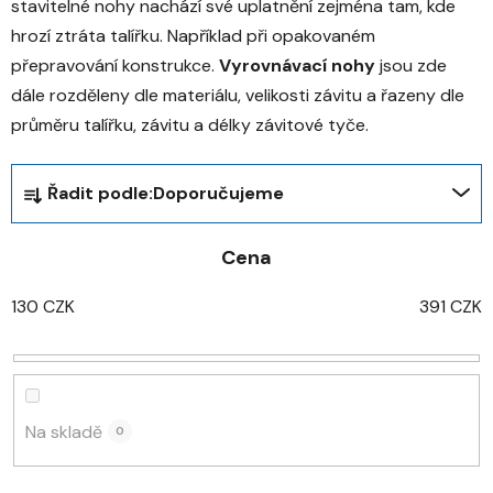
stavitelné nohy nachází své uplatnění zejména tam, kde
hrozí ztráta talířku. Například při opakovaném
přepravování konstrukce.
Vyrovnávací nohy
jsou zde
dále rozděleny dle materiálu, velikosti závitu a řazeny dle
průměru talířku, závitu a délky závitové tyče.
Ř
Řadit podle:
Doporučujeme
a
z
Cena
e
n
130
CZK
391
CZK
í
p
r
o
d
Na skladě
0
u
k