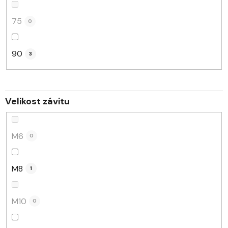
75
0
90
3
Velikost závitu
M6
0
M8
1
M10
0