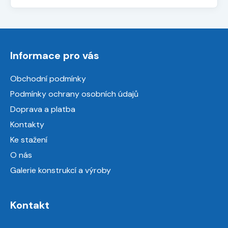
Z
á
Informace pro vás
p
a
Obchodní podmínky
t
Podmínky ochrany osobních údajů
í
Doprava a platba
Kontakty
Ke stažení
O nás
Galerie konstrukcí a výroby
Kontakt