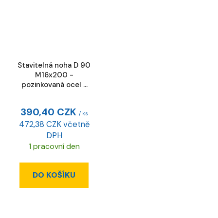
Stavitelná noha D 90
M16x200 -
pozinkovaná ocel -
ESD
390,40 CZK
/ ks
472,38 CZK včetně
DPH
1 pracovní den
DO KOŠÍKU