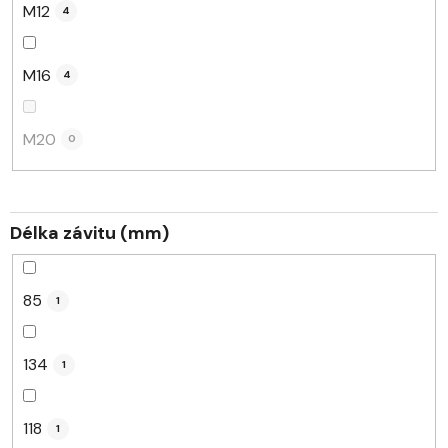
M12
4
M16
4
M20
0
Délka závitu (mm)
85
1
134
1
118
1