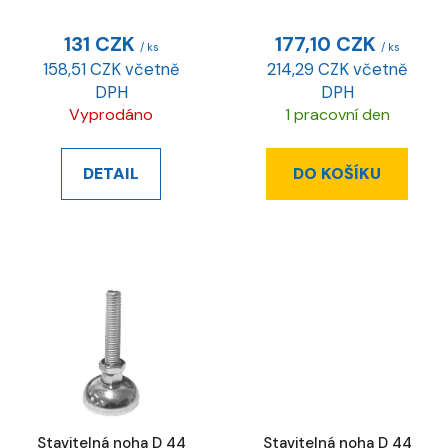
ESD
u
k
131 CZK
177,10 CZK
/ ks
/ ks
t
158,51 CZK včetně
214,29 CZK včetně
ů
DPH
DPH
Vyprodáno
1 pracovní den
DETAIL
DO KOŠÍKU
Stavitelná noha D 44
Stavitelná noha D 44