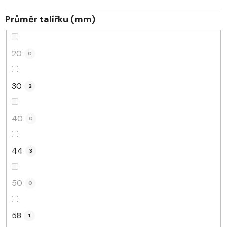
t
Průměr talířku (mm)
ů
20
0
30
2
40
0
44
3
50
0
58
1