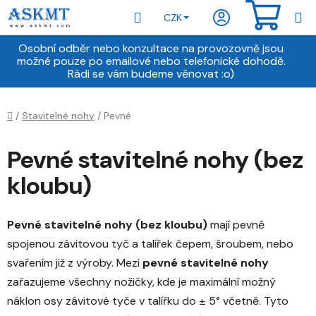
Přejít
Hledat
NÁKU
CZK
na
obsah
KOŠÍ
Osobní odběr nebo konzultace na provozovně jsou
možné pouze po emailové nebo telefonické dohodě.
Rádi se vám budeme věnovat :o)
Domů
/
Stavitelné nohy
/
Pevné
Pevné stavitelné nohy (bez
kloubu)
Pevné stavitelné nohy (bez kloubu)
mají pevně
spojenou závitovou tyč a talířek čepem, šroubem, nebo
svařením již z výroby. Mezi
pevné stavitelné nohy
zařazujeme všechny nožičky, kde je maximální možný
náklon osy závitové tyče v talířku do ± 5° včetně. Tyto