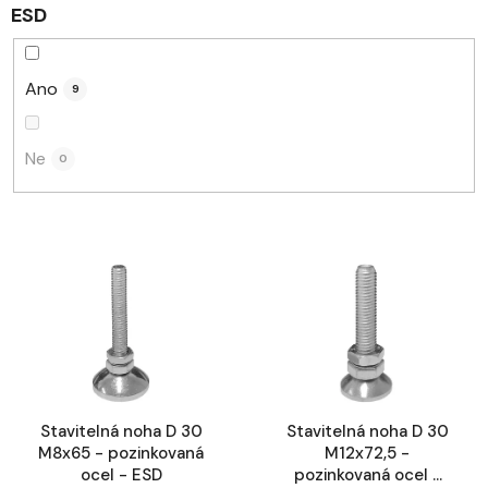
ESD
Ano
9
Ne
0
V
ý
p
i
s
p
r
Stavitelná noha D 30
Stavitelná noha D 30
o
M8x65 - pozinkovaná
M12x72,5 -
d
ocel - ESD
pozinkovaná ocel -