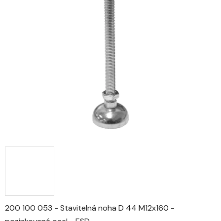
0,0
z
5
hvězdiček.
200 100 053 - Stavitelná noha D 44 M12x160 -