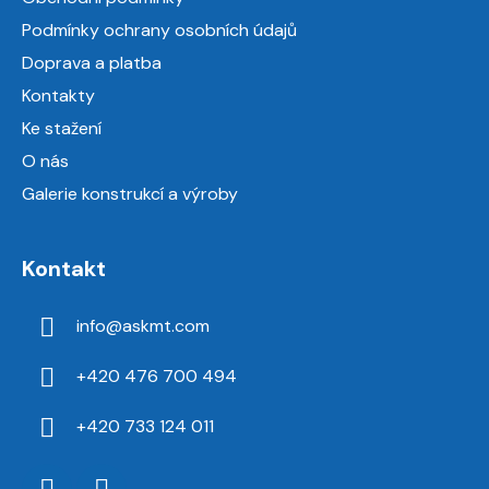
t
Podmínky ochrany osobních údajů
í
Doprava a platba
Kontakty
Ke stažení
O nás
Galerie konstrukcí a výroby
Kontakt
info
@
askmt.com
+420 476 700 494
+420 733 124 011