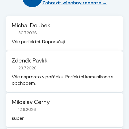
Zobrazit všechny recenze →
Michal Doubek
|
30.7.2026
Hodnocení obchodu je 5 z 5 hvězdiček.
Vše perfektní. Doporučuji
Zdeněk Pavlík
|
23.7.2026
Hodnocení obchodu je 5 z 5 hvězdiček.
Vše naprosto v pořádku. Perfektní komunikace s
obchodem.
Miloslav Cerny
|
12.6.2026
Hodnocení obchodu je 5 z 5 hvězdiček.
super