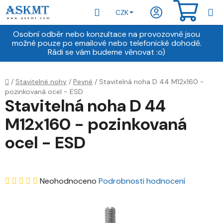
Přejít
Hledat
NÁKU
CZK
na
obsah
KOŠÍ
Osobní odběr nebo konzultace na provozovně jsou
možné pouze po emailové nebo telefonické dohodě.
Rádi se vám budeme věnovat :o)
Domů
/
Stavitelné nohy
/
Pevné
/
Stavitelná noha D 44 M12x160 -
pozinkovaná ocel - ESD
Stavitelná noha D 44
M12x160 - pozinkovaná
ocel - ESD
Průměrné
Neohodnoceno
Podrobnosti hodnocení
hodnocení
produktu
je