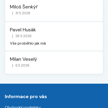
Miloš Šenkýř
|
31.5.2026
Hodnocení obchodu je 5 z 5 hvězdiček.
Pavel Husák
|
28.5.2026
Hodnocení obchodu je 5 z 5 hvězdiček.
Vše proběhlo jak má
Milan Veselý
|
6.5.2026
Hodnocení obchodu je 5 z 5 hvězdiček.
Z
á
Informace pro vás
p
a
Obchodní podmínky