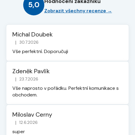
Hodnocení zákazníků
5,0
Zobrazit všechny recenze →
Michal Doubek
|
30.7.2026
Hodnocení obchodu je 5 z 5 hvězdiček.
Vše perfektní. Doporučuji
Zdeněk Pavlík
|
23.7.2026
Hodnocení obchodu je 5 z 5 hvězdiček.
Vše naprosto v pořádku. Perfektní komunikace s
obchodem.
Miloslav Cerny
|
12.6.2026
Hodnocení obchodu je 5 z 5 hvězdiček.
super