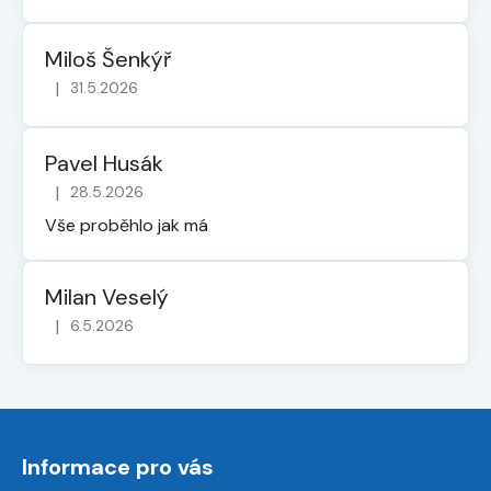
Miloš Šenkýř
|
31.5.2026
Hodnocení obchodu je 5 z 5 hvězdiček.
Pavel Husák
|
28.5.2026
Hodnocení obchodu je 5 z 5 hvězdiček.
Vše proběhlo jak má
Milan Veselý
|
6.5.2026
Hodnocení obchodu je 5 z 5 hvězdiček.
Z
á
Informace pro vás
p