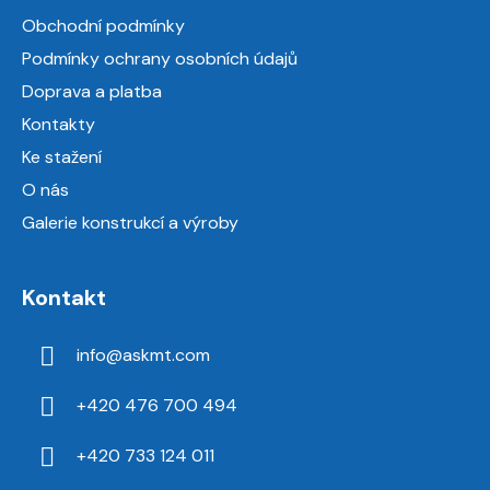
a
Obchodní podmínky
t
Podmínky ochrany osobních údajů
í
Doprava a platba
Kontakty
Ke stažení
O nás
Galerie konstrukcí a výroby
Kontakt
info
@
askmt.com
+420 476 700 494
+420 733 124 011