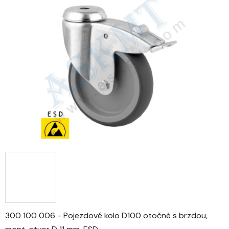
0,0
z
5
hvězdiček.
300 100 006 - Pojezdové kolo D100 otočné s brzdou,