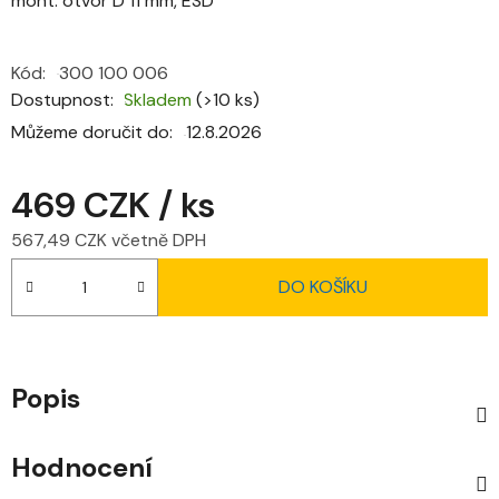
mont. otvor D 11 mm, ESD
Kód:
300 100 006
Dostupnost
Skladem
(>10 ks)
Můžeme doručit do:
12.8.2026
469 CZK
/ ks
567,49 CZK včetně DPH
Měrná cena:
DO KOŠÍKU
Popis
Hodnocení