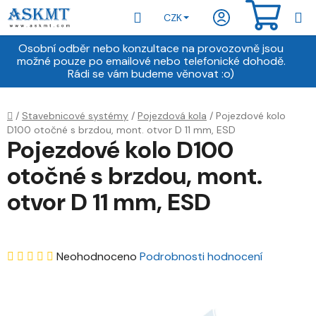
Přejít
Hledat
NÁKU
CZK
na
obsah
KOŠÍ
Osobní odběr nebo konzultace na provozovně jsou
možné pouze po emailové nebo telefonické dohodě.
Rádi se vám budeme věnovat :o)
Domů
/
Stavebnicové systémy
/
Pojezdová kola
/
Pojezdové kolo
D100 otočné s brzdou, mont. otvor D 11 mm, ESD
Pojezdové kolo D100
otočné s brzdou, mont.
otvor D 11 mm, ESD
Průměrné
Neohodnoceno
Podrobnosti hodnocení
hodnocení
produktu
je