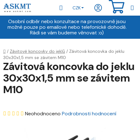
Přejít
Hledat
NÁKU
CZK
na
obsah
KOŠÍ
Osobní odběr nebo konzultace na provozovně jsou
možné pouze po emailové nebo telefonické dohodě.
Rádi se vám budeme věnovat :o)
Domů
/
Závitové koncovky do jeklů
/
Závitová koncovka do jeklu
30x30x1,5 mm se závitem M10
Závitová koncovka do jeklu
30x30x1,5 mm se závitem
M10
Průměrné
Neohodnoceno
Podrobnosti hodnocení
hodnocení
produktu
je