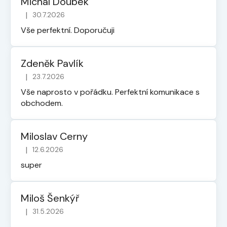
Michal Doubek
|
30.7.2026
Hodnocení obchodu je 5 z 5 hvězdiček.
Vše perfektní. Doporučuji
Zdeněk Pavlík
|
23.7.2026
Hodnocení obchodu je 5 z 5 hvězdiček.
Vše naprosto v pořádku. Perfektní komunikace s
obchodem.
Miloslav Cerny
|
12.6.2026
Hodnocení obchodu je 5 z 5 hvězdiček.
super
Miloš Šenkýř
|
31.5.2026
Hodnocení obchodu je 5 z 5 hvězdiček.