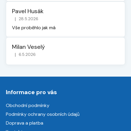
Pavel Husák
|
28.5.2026
Hodnocení obchodu je 5 z 5 hvězdiček.
Vše proběhlo jak má
Milan Veselý
|
6.5.2026
Hodnocení obchodu je 5 z 5 hvězdiček.
Z
á
Informace pro vás
p
a
Obchodní podmínky
t
Podmínky ochrany osobních údajů
í
Doprava a platba