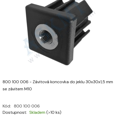
0,0
z
5
hvězdiček.
800 100 006 - Závitová koncovka do jeklu 30x30x1,5 mm
se závitem M10
Kód:
800 100 006
Dostupnost
Skladem
(>10 ks)