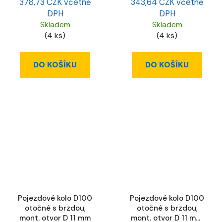
378,73 CZK včetně
343,64 CZK včetně
DPH
DPH
Skladem
Skladem
(4 ks)
(4 ks)
DO KOŠÍKU
DO KOŠÍKU
Pojezdové kolo D100
Pojezdové kolo D100
otočné s brzdou,
otočné s brzdou,
mont. otvor D 11 mm
mont. otvor D 11 mm,