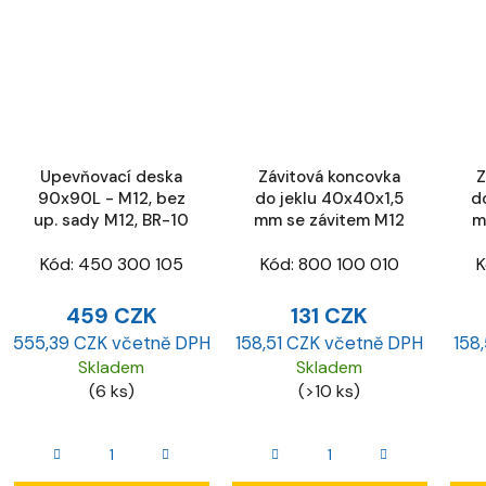
Upevňovací deska
Závitová koncovka
Z
90x90L - M12, bez
do jeklu 40x40x1,5
d
up. sady M12, BR-10
mm se závitem M12
m
Kód:
450 300 105
Kód:
800 100 010
K
459 CZK
131 CZK
555,39 CZK včetně DPH
158,51 CZK včetně DPH
158
Skladem
Skladem
(6 ks)
(>10 ks)