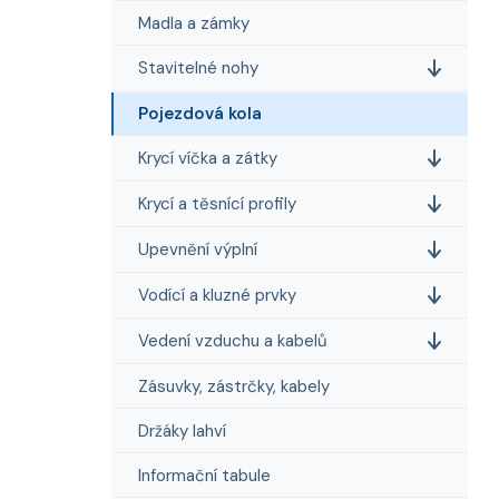
e
n
Madla a zámky
í
p
Stavitelné nohy
a
Pojezdová kola
n
e
Krycí víčka a zátky
l
Krycí a těsnící profily
Upevnění výplní
Vodící a kluzné prvky
Vedení vzduchu a kabelů
Zásuvky, zástrčky, kabely
Držáky lahví
Informační tabule