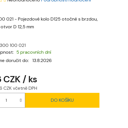
hodnocení
produktu
00 021 - Pojezdové kolo D125 otočné s brzdou,
je
 otvor D 12,5 mm
0,0
z
300 100 021
5
upnost
5 pracovních dní
hvězdiček.
e doručit do:
13.8.2026
6 CZK
/ ks
6 CZK včetně DPH
 cena:
DO KOŠÍKU