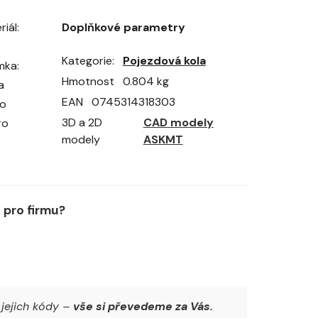
iál:
Doplňkové parametry
Kategorie
Pojezdová kola
mka:
Hmotnost
0.804 kg
a
EAN
0745314318303
ho
3D a 2D
CAD modely
ro
modely
ASKMT
pro firmu?
jejich kódy –
vše si převedeme za Vás.