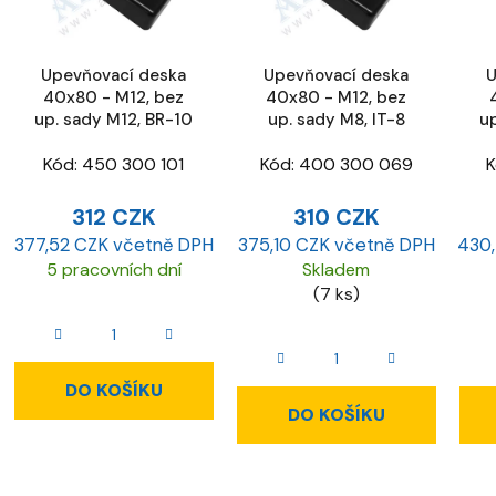
Upevňovací deska
Upevňovací deska
U
40x80 - M12, bez
40x80 - M12, bez
up. sady M12, BR-10
up. sady M8, IT-8
u
Kód:
450 300 101
Kód:
400 300 069
K
312 CZK
310 CZK
377,52 CZK včetně DPH
375,10 CZK včetně DPH
430,
5 pracovních dní
Skladem
(7 ks)
DO KOŠÍKU
DO KOŠÍKU