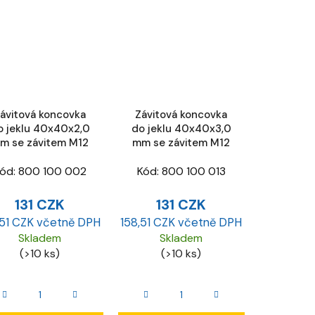
ávitová koncovka
Závitová koncovka
o jeklu 40x40x2,0
do jeklu 40x40x3,0
m se závitem M12
mm se závitem M12
ód:
800 100 002
Kód:
800 100 013
131 CZK
131 CZK
,51 CZK včetně DPH
158,51 CZK včetně DPH
Skladem
Skladem
(>10 ks)
(>10 ks)