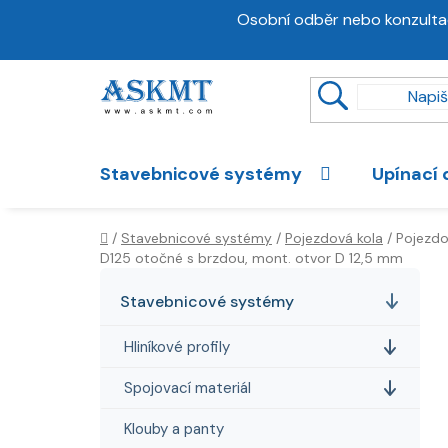
Přejít
Osobní odběr nebo konzulta
na
obsah
Stavebnicové systémy
Upínací 
Domů
/
Stavebnicové systémy
/
Pojezdová kola
/
Pojezdo
D125 otočné s brzdou, mont. otvor D 12,5 mm
P
K
Přeskočit
a
kategorie
o
Stavebnicové systémy
t
s
e
Hliníkové profily
t
g
r
o
Spojovací materiál
a
r
i
Klouby a panty
n