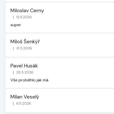
Miloslav Cerny
|
12.6.2026
Hodnocení obchodu je 5 z 5 hvězdiček.
super
Miloš Šenkýř
|
31.5.2026
Hodnocení obchodu je 5 z 5 hvězdiček.
Pavel Husák
|
28.5.2026
Hodnocení obchodu je 5 z 5 hvězdiček.
Vše proběhlo jak má
Milan Veselý
|
6.5.2026
Hodnocení obchodu je 5 z 5 hvězdiček.