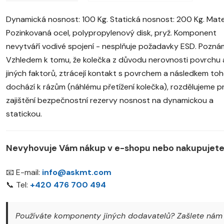
Dynamická nosnost: 100 Kg. Statická nosnost: 200 Kg. Mater
Pozinkovaná ocel, polypropylenový disk, pryž. Komponent
nevytváří vodivé spojení - nesplňuje požadavky ESD. Pozná
Vzhledem k tomu, že kolečka z důvodu nerovnosti povrchu 
jiných faktorů, ztrácejí kontakt s povrchem a následkem to
dochází k rázům (náhlému přetížení kolečka), rozdělujeme p
zajištění bezpečnostní rezervy nosnost na dynamickou a
statickou.
Nevyhovuje Vám nákup v e-shopu nebo nakupujete 
📧 E-mail:
info@askmt.com
📞 Tel:
+420 476 700 494
Používáte komponenty jiných dodavatelů? Zašlete nám 