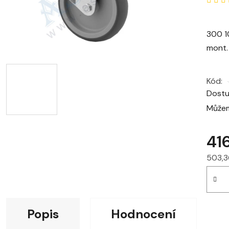
300 1
mont.
Kód:
Dost
Můžem
41
503,3
Měrná
Popis
Hodnocení