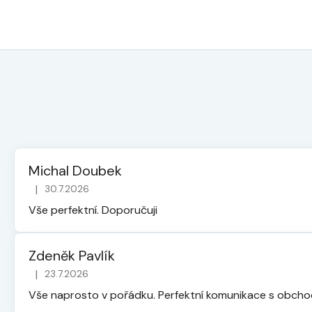
Michal Doubek
|
30.7.2026
Hodnocení obchodu je 5 z 5 hvězdiček.
Vše perfektní. Doporučuji
Zdeněk Pavlík
|
23.7.2026
Hodnocení obchodu je 5 z 5 hvězdiček.
Vše naprosto v pořádku. Perfektní komunikace s obch