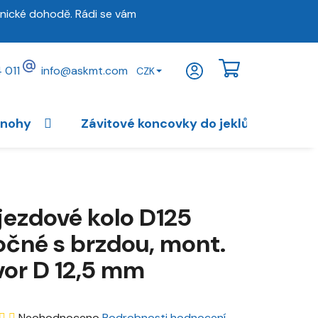
nické dohodě. Rádi se vám
 011
info
@
askmt.com
CZK
NÁKUPNÍ
KOŠÍK
 nohy
Závitové koncovky do jeklů
Vybav
jezdové kolo D125
očné s brzdou, mont.
vor D 12,5 mm
Průměrné
Neohodnoceno
Podrobnosti hodnocení