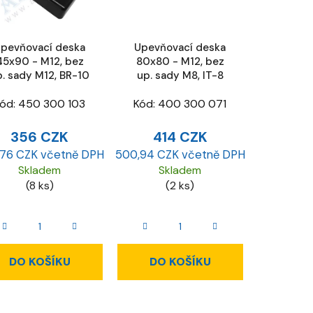
pevňovací deska
Upevňovací deska
45x90 - M12, bez
80x80 - M12, bez
p. sady M12, BR-10
up. sady M8, IT-8
ód:
450 300 103
Kód:
400 300 071
356 CZK
414 CZK
76 CZK včetně DPH
500,94 CZK včetně DPH
Skladem
Skladem
(8 ks)
(2 ks)
DO KOŠÍKU
DO KOŠÍKU