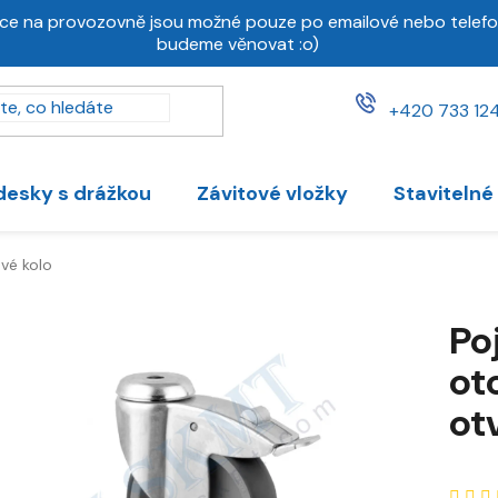
ce na provozovně jsou možné pouze po emailové nebo telefo
budeme věnovat :o)
+420 733 124
desky s drážkou
Závitové vložky
Stavitelné
vé kolo
Po
ot
ot