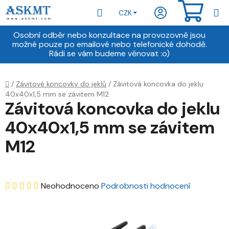
Přejít
Hledat
NÁKU
CZK
na
obsah
KOŠÍ
Osobní odběr nebo konzultace na provozovně jsou
možné pouze po emailové nebo telefonické dohodě.
Rádi se vám budeme věnovat :o)
Domů
/
Závitové koncovky do jeklů
/
Závitová koncovka do jeklu
40x40x1,5 mm se závitem M12
Závitová koncovka do jeklu
40x40x1,5 mm se závitem
M12
Průměrné
Neohodnoceno
Podrobnosti hodnocení
hodnocení
produktu
je