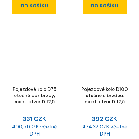
DO KOŠÍKU
DO KOŠÍKU
Pojezdové kolo D75
Pojezdové kolo D100
otočné bez brzdy,
otočné s brzdou,
mont. otvor D 12,5
mont. otvor D 12,5
mm, ESD
mm
331 CZK
392 CZK
400,51 CZK včetně
474,32 CZK včetně
DPH
DPH