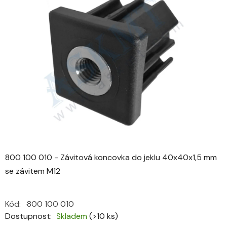
0,0
z
5
hvězdiček.
800 100 010 - Závitová koncovka do jeklu 40x40x1,5 mm
se závitem M12
Kód:
800 100 010
Dostupnost
Skladem
(>10 ks)