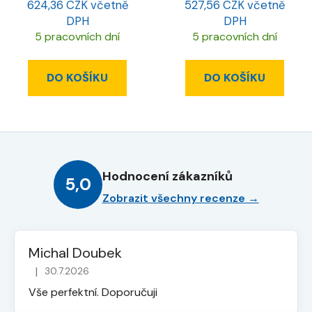
624,36 CZK včetně
527,56 CZK včetně
DPH
DPH
5 pracovních dní
5 pracovních dní
DO KOŠÍKU
DO KOŠÍKU
Hodnocení zákazníků
5,0
Zobrazit všechny recenze →
Michal Doubek
|
30.7.2026
Hodnocení obchodu je 5 z 5 hvězdiček.
Vše perfektní. Doporučuji