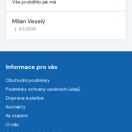
Vše proběhlo jak má
Milan Veselý
|
6.5.2026
Hodnocení obchodu je 5 z 5 hvězdiček.
Z
á
Informace pro vás
p
a
Obchodní podmínky
t
Podmínky ochrany osobních údajů
í
Doprava a platba
Kontakty
Ke stažení
O nás