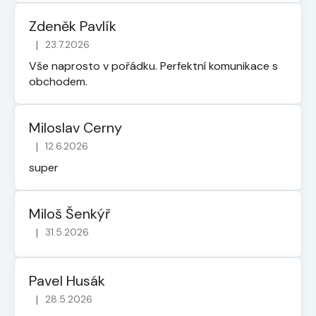
Zdeněk Pavlík
|
23.7.2026
Hodnocení obchodu je 5 z 5 hvězdiček.
Vše naprosto v pořádku. Perfektní komunikace s
obchodem.
Miloslav Cerny
|
12.6.2026
Hodnocení obchodu je 5 z 5 hvězdiček.
super
Miloš Šenkýř
|
31.5.2026
Hodnocení obchodu je 5 z 5 hvězdiček.
Pavel Husák
|
28.5.2026
Hodnocení obchodu je 5 z 5 hvězdiček.