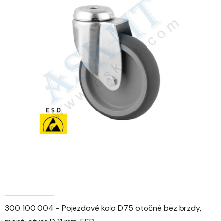
0,0
z
5
hvězdiček.
300 100 004 - Pojezdové kolo D75 otočné bez brzdy,