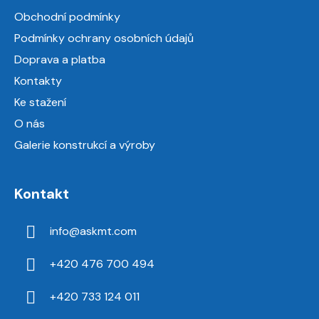
a
Obchodní podmínky
t
Podmínky ochrany osobních údajů
í
Doprava a platba
Kontakty
Ke stažení
O nás
Galerie konstrukcí a výroby
Kontakt
info
@
askmt.com
+420 476 700 494
+420 733 124 011