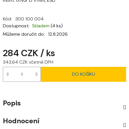
mont. otvor D 11 mm, ESD
Kód:
300 100 004
Dostupnost
Skladem
(4 ks)
Můžeme doručit do:
12.8.2026
284 CZK
/ ks
343,64 CZK včetně DPH
Měrná cena:
DO KOŠÍKU
Popis
Hodnocení