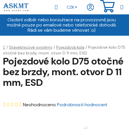
Přejít
Hledat
NÁKU
CZK
na
obsah
KOŠÍ
Osobní odběr nebo konzultace na provozovně jsou
možné pouze po emailové nebo telefonické dohodě.
Rádi se vám budeme věnovat :o)
Domů
/
Stavebnicové systémy
/
Pojezdová kola
/
Pojezdové kolo D75
otočné bez brzdy, mont. otvor D 11 mm, ESD
Pojezdové kolo D75 otočné
bez brzdy, mont. otvor D 11
mm, ESD
Průměrné
Neohodnoceno
Podrobnosti hodnocení
hodnocení
produktu
je