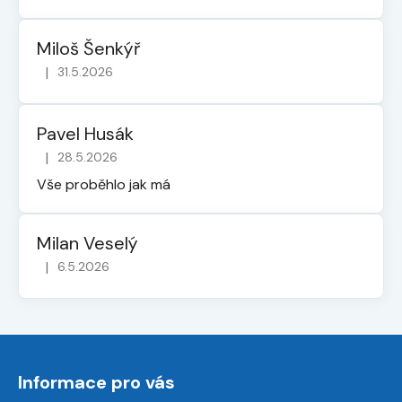
Miloš Šenkýř
|
31.5.2026
Hodnocení obchodu je 5 z 5 hvězdiček.
Pavel Husák
|
28.5.2026
Hodnocení obchodu je 5 z 5 hvězdiček.
Vše proběhlo jak má
Milan Veselý
|
6.5.2026
Hodnocení obchodu je 5 z 5 hvězdiček.
Z
á
Informace pro vás
p